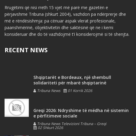
Rrugëtimi që nisi rreth 15 vjet më parë me gazetën e
përjavshme Tribuna (shkurt 2004), vazhdon pa ndërprerje dhe
më e rëndësishmja: pa cënuar aspak vlerat profesionale,
paanshmërinë, objektivitetin dhe saktësinë që ne i kemi
konsideruar dhe do të vazhdojmë t’i konsiderojmë si të shenjta.
RECENT NEWS
Shqiptarët e Bordeaux, një shembull
solidariteti për mbarë shqiptarinë
Tribuna News
01 Korrik 2026
Greqi 2026: Ndryshime të mëdha në sistemin
e përfitimeve sociale
Tribuna News Televizioni Tribuna – Greqi
02 Shkurt 2026