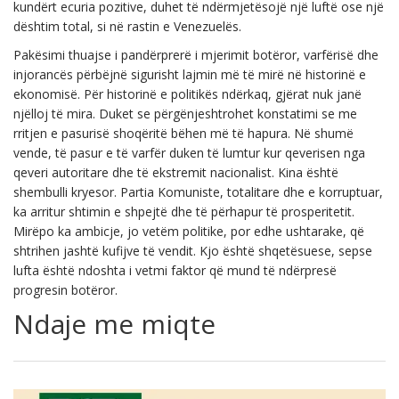
kundërt ecuria pozitive, duhet të ndërmjetësojë një luftë ose një
dështim total, si në rastin e Venezuelës.
Pakësimi thuajse i pandërprerë i mjerimit botëror, varfërisë dhe
injorancës përbëjnë sigurisht lajmin më të mirë në historinë e
ekonomisë. Për historinë e politikës ndërkaq, gjërat nuk janë
njëlloj të mira. Duket se përgënjeshtrohet konstatimi se me
rritjen e pasurisë shoqëritë bëhen më të hapura. Në shumë
vende, të pasur e të varfër duken të lumtur kur qeverisen nga
qeveri autoritare dhe të ekstremit nacionalist. Kina është
shembulli kryesor. Partia Komuniste, totalitare dhe e korruptuar,
ka arritur shtimin e shpejtë dhe të përhapur të prosperitetit.
Mirëpo ka ambicje, jo vetëm politike, por edhe ushtarake, që
shtrihen jashtë kufijve të vendit. Kjo është shqetësuese, sepse
lufta është ndoshta i vetmi faktor që mund të ndërpresë
progresin botëror.
Ndaje me miqte