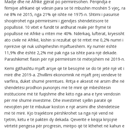
Madje dhe në Afrikë gjërat po përmirësohen. Përqindja e
fëmijve afrikanë që vdesin para se të mbushin moshën 5 vjeç, ra
në 8% në 2015, nga 21% që ishte në 1975-n. Shtimi i pasurisë
shoqërohet nga përmirësimi i gjendjes shëndetësore të
popullsisë. 10 vitet e fundit të ardhurat reale për frymë të
popullsisë në Afrikë u rritën me 40%. Ndërkaq, luftërat, kryesisht
ato civile në Afrikë, kishin si rezultat që të rritet me 0,2% numri i
njerëzve që nuk ushqeheshin mjaftueshëm. Ky numër është
11,9% dhe është 2,2% më pak nga sa ishte para një dekade.
Parashikimet flasin për një përmirësim të mëtejshëm në 2019-n.
Kemi gjithashtu mjaft arsye që të besojmë se do të jetë një vit i
mirë dhe 2019-a. Zhvillimi ekonomnik në mjaft prej vendeve të
varfëra, duket shumë premtues. Rritja e aksesit në arsim dhe në
shëndetësi prodhon punonjës më të mirë që mbështesin
institucione më të fuqishme dhe këto nga ana e tyre vendosin
për më shumë investime. Dhe investimet sjellin paratë që
nevojiten për të mbuluar koston e një arsimi dhe shëndetësie
më të mirë. Kjo trajektore përshkrohet sa nga një vend në
tjetrin, këtu e të paktën dy dekada. Qeveritë e këqija krijojnë
vërtetë pengesa për progresin, mirëpo që të kthehet në kahun e