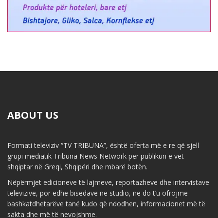
ABOUT US
Formati televiziv “TV TRIBUNA”, është oferta më e re që sjell
grupi mediatik Tribuna News Network për publikun e vet
shqiptar në Greqi, Shqipëri dhe mbarë botën.
Nëpërmjet edicioneve të lajmeve, reportazheve dhe intervistave
televizive, por edhe bisedave në studio, ne do t’u ofrojmë
bashkatdhetarëve tanë kudo që ndodhen, informacionet më të
sakta dhe më të nevojshme.