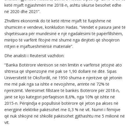
ketë mjaft ngjashmëri me 2018-n, ashtu sikurse besohet edhe
në 2020 dhe 2021”.
Zhvillimi ekonomik do të ketë ritme mjaft të fuqishme në
shumicën e vendeve, konkludon Hadas. “Vendet e pasura janë të
shqetësuara për mundësinë e një ngadalësimi të papërfillshëm,
mirëpo të varfërit fitojnë më shumë nga dinjiteti që shoqëron
rritjen e mjaftueshmërisë materiale”.
Dhe analisti i Reutersit vazhdon:
“Banka Botërore vlerëson se nën limitin e varfërisë jetojnë ato
shtresa që shpenzojnë më pak se 1,90 dollarë në ditë. Sipas
Universitetit të Oksfordit, në 1950 shuma e njerëzve që jetonin
me më pak nga sa ishte e nevojshme, arrinte në 72% të
njerëzimit. Vlerësimet fillstare të bankës Botërore për 2018-n,
janë se kjo kategori përfaqëson 8,6%, nga 10% që ishte në
2015-n. Përqindja e popullsisë botërore që jeton pa akses në
energjinë elektrike pakësohet me 0,3 % në vit. Numri i fëmijve
që nuk shkojnë në shkollë pakësohet gjithashtu me 5 milionë në
vit.