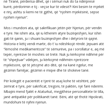
në Tiranë, përderisa dihet, që i sëmuri nuk do ta ndërpresë
kurrë, përdorimin e tij - veçse kur të vdesë?! Kini besim te mjekët
e rinj, ashtu si kemi ne të gjithë, që “njohim mjekësinë, sepse
njohim njeriun”.
Mos i mundoni ata, që sakrifikuan jetën për Njeriun, për vendin
e tyre. Ne ishim ata, që iu kthenim atyre buzëqeshjen, kur ishin
gati të qanin, ju i shuani buzëqeshjen dhe i detyroni të qajnë.
Historia e këtij vendi martir, do t’ iu ndëshkojë rëndë. Jepuani atë
“lëmoshë medikamentoze” të sëmurëve, pa i sorollatur e, aq më
tepër, njerëzve të moshës së tretë. Nuk ju kërkojmë ndihmë për
të “shpejtuar” vdekjen, ju kërkojmë ndihmën njerëzore
mjekësore, që të jetojmë ato ditë, që na kanë ngelur, me
gëzimin familjar, gëzimin e miqve dhe të shokëve tanë.
Për kolegët e pacientët e tjerë të asaj kohe të vështirë, për
zemrat e tyre, për sakrificat, tregoni, të paktën, një farë nderimi.
Mbajini mend fjalët e Ataturkut, megjithëse personalitete të tilla,
janë antipatikë për politikanët tanë. Bëni, atë që thotë Hipokrati,
mundohuni të njihni njeriun.