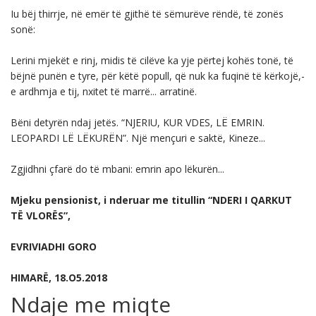
Iu bëj thirrje, në emër të gjithë të sëmurëve rëndë, të zonës
sonë:
Lerini mjekët e rinj, midis të cilëve ka yje përtej kohës tonë, të
bëjnë punën e tyre, për këtë popull, që nuk ka fuqinë të kërkojë,-
e ardhmja e tij, nxitet të marrë... arratinë.
Bëni detyrën ndaj jetës. “NJERIU, KUR VDES, LË EMRIN.
LEOPARDI LË LËKURËN”. Një mençuri e saktë, Kineze...
Zgjidhni çfarë do të mbani: emrin apo lëkurën...
Mjeku pensionist, i nderuar me titullin “NDERI I QARKUT
TË VLORËS”,
EVRIVIADHI GORO
HIMARË, 18.O5.2018
Ndaje me miqte