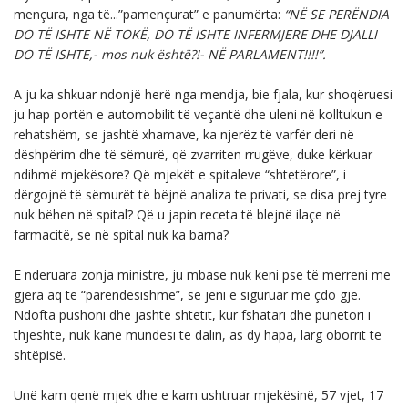
mençura, nga të...”pamençurat” e panumërta:
“NË SE PERËNDIA
DO TË ISHTE NË TOKË, DO TË ISHTE INFERMJERE DHE DJALLI
DO TË ISHTE,- mos nuk është?!- NË PARLAMENT!!!!”.
A ju ka shkuar ndonjë herë nga mendja, bie fjala, kur shoqëruesi
ju hap portën e automobilit të veçantë dhe uleni në kolltukun e
rehatshëm, se jashtë xhamave, ka njerëz të varfër deri në
dëshpërim dhe të sëmurë, që zvarriten rrugëve, duke kërkuar
ndihmë mjekësore? Që mjekët e spitaleve “shtetërore”, i
dërgojnë të sëmurët të bëjnë analiza te privati, se disa prej tyre
nuk bëhen në spital? Që u japin receta të blejnë ilaçe në
farmacitë, se në spital nuk ka barna?
E nderuara zonja ministre, ju mbase nuk keni pse të merreni me
gjëra aq të “parëndësishme”, se jeni e siguruar me çdo gjë.
Ndofta pushoni dhe jashtë shtetit, kur fshatari dhe punëtori i
thjeshtë, nuk kanë mundësi të dalin, as dy hapa, larg oborrit të
shtëpisë.
Unë kam qenë mjek dhe e kam ushtruar mjekësinë, 57 vjet, 17