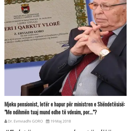
Mjeku pensionist, letër e hapur për ministren e Shëndetësisë:
"Me ndihmën tuaj mund edhe të vdesim, por..."?
Dr. Evriviadhi GORO
19 Maj 2018