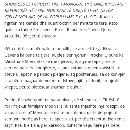
SHUMICËS SË POPULLIT TIM, I MUNGON. DHE UNË, KRYETARI I
REPUBLIKËS SË TYRE, NUK KAM TË DREJTË TË HA TJETËR
GJELLË NGA AJO QË HA POPULLI IM”.
E ç’ u bë? Të ftuarit u
ngritën më këmbë dhe duartrokitnin për minuta të tëra. Këto
fjalë i ka thënë Presidenti i Parë i Republikës Turke, Qemal
Ataturku, 95 vjet të shkuara.
Këtu nuk flasim për hallet e popullit, se ato le t’ i zgjidhi vet ai.
Qeveria ka punë të tjera. Kujdesi për njeriun? Proçka! Ç’ punë ka
Ministria e Shëndetësisë me njerëzit, e, aq më tepër, me të
sëmurë pa vlerë shoqërore, si janë katandisur pensionistët, të
cilëve u jepet një pension pleqërie, aq poshtërues, sa që kur vjen
dita për të paguar detyrimet e dritave, ujit, telefonit, kruajmë
xhepat, për të plotësuar shumën e duhur.
Por le të vazhdojmë me paradokset, në shëndetësi. Cili është
roli i mjekut familjar? Mos vallë, ai është thjeshtë, një “qatip”, që
vulos shkresa? Mendoj se është poshtërim, që të dërgojë të
sëmurin, herë pas here, te specialisti, për të përsëritur dhënien e
ilaçit. Pse, bie fjala, për Xarelton, duhet të vejë, herë pas here,