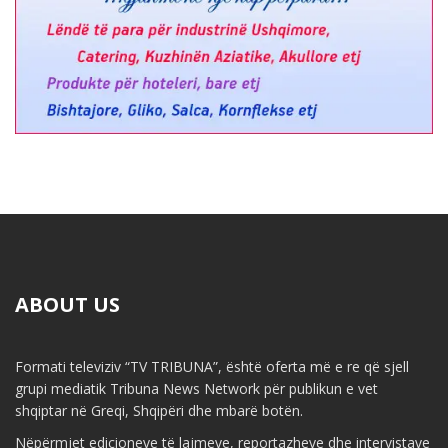
ABOUT US
Formati televiziv “TV TRIBUNA”, është oferta më e re që sjell
grupi mediatik Tribuna News Network për publikun e vet
shqiptar në Greqi, Shqipëri dhe mbarë botën.
Nëpërmjet edicioneve të lajmeve, reportazheve dhe intervistave