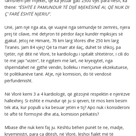
famshëm për mjekët, që ka jetuar gati 2500 vjet para nesh, ka
thënë:
“ËSHTË E PAMUNDUR TË DIJË MJEKËSINË AI, QË NUK DI
Ç’ FARË ËSHTË NJERIU”.
Unë, jam një nga ata, që vuajnë nga sëmundje të zemrës, njera
prej të cilave, më detyron të përdor ilaçe kundër mpiksjes së
gjakut. Jetoj në Himarë, 76 km larg Vlorës dhe 250 km larg
Tiranës. Jam 84 vjeç! Që ta marr atë ilaç, duhet të shkoj, pa
tjetër, një ditë në Vlorë, te kardiologu i spitalit shtetëror, i cili do
të më japi “vizën”, të ngjitem më lart, në kryeqytet, nga
shpërndahet në gjithë vendin, bollëku i mençurive ekzekutuese,
të politikanëve tanë. Atje, një komision, do të vendosë
përfundimisht.
Në Vlorë kemi 3 a 4 kardiologë, që gëzojnë respektin e njerëzve
hallexhinj. Si është e mundur që ju si qeveri, të mos keni besim
tek ata, kur populli u ka besuar jetën e tij? Apo nuk i konsideroni
të aftë të formojnë dhe ata, komision përkatës?
Mbase dhe nuk keni faj ju. Kështu bëhen punët te ne, madje,
kryeministri, para ca ditësh, në Vlorë, lëshoi fjalët më të