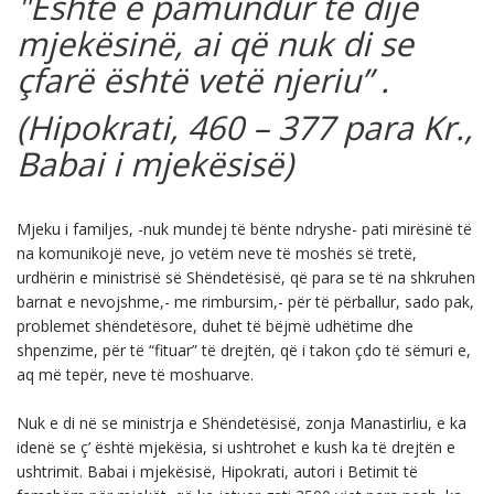
"Eshtë e pamundur të dijë
mjekësinë, ai që nuk di se
çfarë është vetë njeriu” .
(Hipokrati, 460 – 377 para Kr.,
Babai i mjekësisë)
Mjeku i familjes, -nuk mundej të bënte ndryshe- pati mirësinë të
na komunikojë neve, jo vetëm neve të moshës së tretë,
urdhërin e ministrisë së Shëndetësisë, që para se të na shkruhen
barnat e nevojshme,- me rimbursim,- për të përballur, sado pak,
problemet shëndetësore, duhet të bëjmë udhëtime dhe
shpenzime, për të “fituar” të drejtën, që i takon çdo të sëmuri e,
aq më tepër, neve të moshuarve.
Nuk e di në se ministrja e Shëndetësisë, zonja Manastirliu, e ka
idenë se ç’ është mjekësia, si ushtrohet e kush ka të drejtën e
ushtrimit. Babai i mjekësisë, Hipokrati, autori i Betimit të