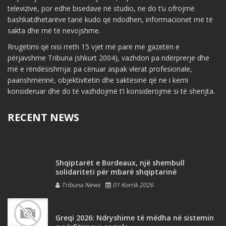
televizive, por edhe bisedave në studio, ne do t’u ofrojmë
bashkatdhetarëve tanë kudo që ndodhen, informacionet më të
sakta dhe më të nevojshme.
Rrugëtimi që nisi rreth 15 vjet më parë me gazetën e
përjavshme Tribuna (shkurt 2004), vazhdon pa ndërprerje dhe
më e rëndësishmja: pa cënuar aspak vlerat profesionale,
paanshmërinë, objektivitetin dhe saktësinë që ne i kemi
konsideruar dhe do të vazhdojmë t’i konsiderojmë si të shenjta.
RECENT NEWS
Shqiptarët e Bordeaux, një shembull
solidariteti për mbarë shqiptarinë
Tribuna News
01 Korrik 2026
Greqi 2026: Ndryshime të mëdha në sistemin