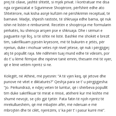
prej të cilave, jashtë shtetit, si mjek privat. I kontratuar me disa
nga organizatat e Sigurimeve Shoqërore, përfshirë edhe ato
Shtetërore, nuk kisha asnjë kufizim në përshkrimin receptual, të
barnave. Madje, shpesh rastiste, të shkruaja edhe barna, që nuk
ishin në listën e rimbursimit. Recetën e shoqëroja me formularin
përkatës, ku shënoja arsyen pse e shkruaja. Dhe i sëmuri e
paguante një lloj, si të ishte në listë. Bashkë me shokët e brezit
tim, sakrifikuam pjesën kryesore, më të bukurën e jetës, për
njeriun, duke i mohuar vetes një nivel jetese, që nuk i përgjigjej
atij të popullit raja. Me ndihmën tuaj mund edhe të vdesim, por
do t’ u lëmë fëmijve dhe nipërve tanë emrin, thesarin më të vyer,
që e lënë vetëm njerëz si ne.
Kolegët, në Athinë, më pyesnin: “A të vjen keq, që jetove dhe
punove në vitet e diktaturës?” Qeshja para se t’ u përgjigjesha:
“Jo. Përkundrazi, e ndjej veten të lumtur, që i shërbeva popullit
tim duke sakrifikuar të mirat e rinisë, atëherë kur më kishte më
shumë nevojë, se çdo gjë tjetër. Pata fatin të njoh njerëz të
mrekullueshëm, që më mbajtën afër, më nderuan e më
mbrojtën dhe të cilët, njerëzimi, s’ ka për t’ i pasur kurrë më”.