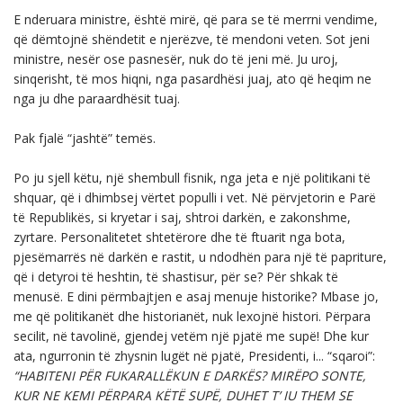
E nderuara ministre, është mirë, që para se të merrni vendime,
që dëmtojnë shëndetit e njerëzve, të mendoni veten. Sot jeni
ministre, nesër ose pasnesër, nuk do të jeni më. Ju uroj,
sinqerisht, të mos hiqni, nga pasardhësi juaj, ato që heqim ne
nga ju dhe paraardhësit tuaj.
Pak fjalë “jashtë” temës.
Po ju sjell këtu, një shembull fisnik, nga jeta e një politikani të
shquar, që i dhimbsej vërtet populli i vet. Në përvjetorin e Parë
të Republikës, si kryetar i saj, shtroi darkën, e zakonshme,
zyrtare. Personalitetet shtetërore dhe të ftuarit nga bota,
pjesëmarrës në darkën e rastit, u ndodhën para një të papriture,
që i detyroi të heshtin, të shastisur, për se? Për shkak të
menusë. E dini përmbajtjen e asaj menuje historike? Mbase jo,
me që politikanët dhe historianët, nuk lexojnë histori. Përpara
secilit, në tavolinë, gjendej vetëm një pjatë me supë! Dhe kur
ata, ngurronin të zhysnin lugët në pjatë, Presidenti, i... “sqaroi”:
“HABITENI PËR FUKARALLËKUN E DARKËS? MIRËPO SONTE,
KUR NE KEMI PËRPARA KËTË SUPË, DUHET T’ IU THEM SE