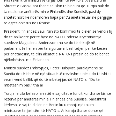
Pas takimit të ministrave të jashtëm të NATO-s, Aleanca dhe
Shtetet e Bashkuara thanë se ishin të bindura që Turqia nuk do
ta ndalonte anëtarësimin e Finlandës dhe Suedisë, pasi dy
shtetet nordike ndërmorën hapa për t'u anëtarësuar në përgjigje
të agresionit rus në Ukrainë.
Presidenti finlandez Sauli Niinisto konfirmoi të dielën se vendi i tij
do të aplikonte për të hyrë në NATO, ndërsa Kryeministrja
suedeze Magdalena Andersson tha se do të shkojë në
parlament të hënën për të siguruar mbështetjen për kërkesën
për anëtarësim, të cilin aleatët e NATO-s presin që do të bëhet
njëkohësisht me Finlandën.
Ministri suedez i mbrojtjes, Peter Hultqvist, paralajmëroi se
Suedia do të ishte në një situatë të rrezikshme nëse do të ishte i
vetmi vend balltik që do të mbetej jashtë NATO-s. "Do të
mbeteshim pas," tha ai.
Turqia, e cila befasoi aleatët e saj ditët e fundit kur tha se kishte
rezerva për anëtarësimin e Finlandës dhe Suedisë, parashtroi
kërkesat e saj të dielën në Berlin ku u mbajt një takim i
ministrave të jashtëm të NATO-s. Ankaraja tha se donte që