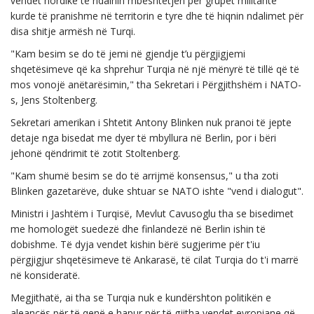
vendet nordike të ndalnin mbështetjen për grupet militante
kurde të pranishme në territorin e tyre dhe të hiqnin ndalimet për
disa shitje armësh në Turqi.
"Kam besim se do të jemi në gjendje t’u përgjigjemi
shqetësimeve që ka shprehur Turqia në një mënyrë të tillë që të
mos vonojë anëtarësimin," tha Sekretari i Përgjithshëm i NATO-
s, Jens Stoltenberg.
Sekretari amerikan i Shtetit Antony Blinken nuk pranoi të jepte
detaje nga bisedat me dyer të mbyllura në Berlin, por i bëri
jehonë qëndrimit të zotit Stoltenberg.
"Kam shumë besim se do të arrijmë konsensus," u tha zoti
Blinken gazetarëve, duke shtuar se NATO ishte "vend i dialogut".
Ministri i Jashtëm i Turqisë, Mevlut Cavusoglu tha se bisedimet
me homologët suedezë dhe finlandezë në Berlin ishin të
dobishme. Të dyja vendet kishin bërë sugjerime për t'iu
përgjigjur shqetësimeve të Ankarasë, të cilat Turqia do t'i marrë
në konsideratë.
Megjithatë, ai tha se Turqia nuk e kundërshton politikën e
aleancës për të qenë e hapur për të gjitha vendet evropiane që