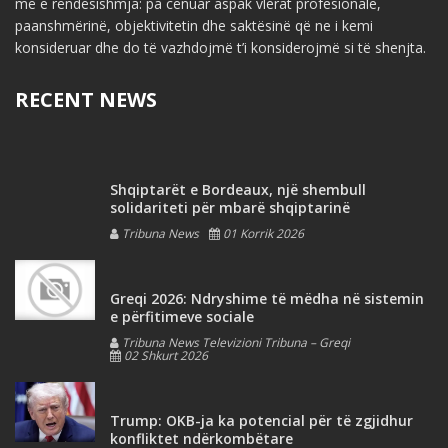
më e rëndësishmja: pa cënuar aspak vlerat profesionale,
paanshmërinë, objektivitetin dhe saktësinë që ne i kemi
konsideruar dhe do të vazhdojmë t’i konsiderojmë si të shenjta.
RECENT NEWS
Shqiptarët e Bordeaux, një shembull
solidariteti për mbarë shqiptarinë
Tribuna News
01 Korrik 2026
Greqi 2026: Ndryshime të mëdha në sistemin
e përfitimeve sociale
Tribuna News Televizioni Tribuna – Greqi
02 Shkurt 2026
Trump: OKB-ja ka potencial për të zgjidhur
konfliktet ndërkombëtare