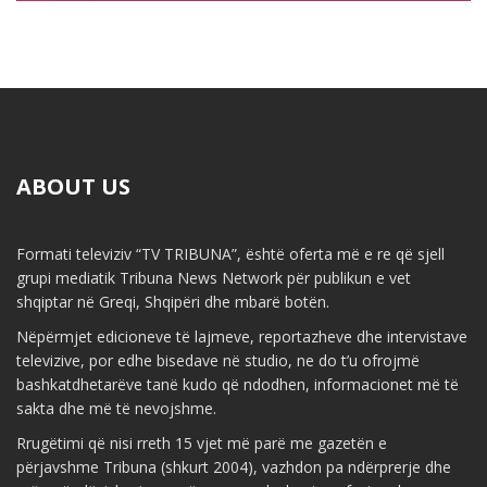
ABOUT US
Formati televiziv “TV TRIBUNA”, është oferta më e re që sjell
grupi mediatik Tribuna News Network për publikun e vet
shqiptar në Greqi, Shqipëri dhe mbarë botën.
Nëpërmjet edicioneve të lajmeve, reportazheve dhe intervistave
televizive, por edhe bisedave në studio, ne do t’u ofrojmë
bashkatdhetarëve tanë kudo që ndodhen, informacionet më të
sakta dhe më të nevojshme.
Rrugëtimi që nisi rreth 15 vjet më parë me gazetën e
përjavshme Tribuna (shkurt 2004), vazhdon pa ndërprerje dhe