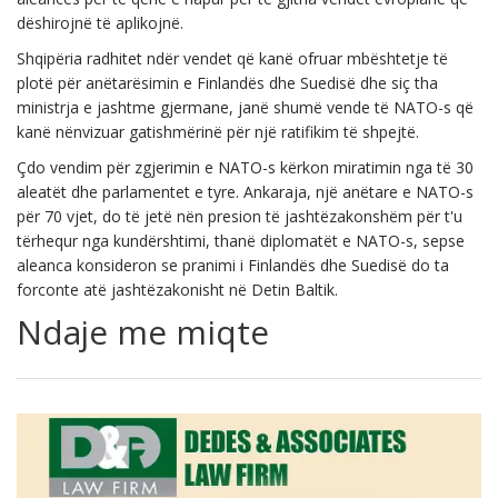
dëshirojnë të aplikojnë.
Shqipëria radhitet ndër vendet që kanë ofruar mbështetje të
plotë për anëtarësimin e Finlandës dhe Suedisë dhe siç tha
ministrja e jashtme gjermane, janë shumë vende të NATO-s që
kanë nënvizuar gatishmërinë për një ratifikim të shpejtë.
Çdo vendim për zgjerimin e NATO-s kërkon miratimin nga të 30
aleatët dhe parlamentet e tyre. Ankaraja, një anëtare e NATO-s
për 70 vjet, do të jetë nën presion të jashtëzakonshëm për t'u
tërhequr nga kundërshtimi, thanë diplomatët e NATO-s, sepse
aleanca konsideron se pranimi i Finlandës dhe Suedisë do ta
forconte atë jashtëzakonisht në Detin Baltik.
Ndaje me miqte