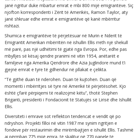
janë ngritur duke mbartur emrat e mbi 800 mijë emigrantëve. Siç
njofton korrespondenti i Zërit të Amerikës, Ramon Taylor, aty
janë shkruar edhe emrat e emigrantëve që kanë mbërritur
rishtazi.
Shumica e emigrantëve të përjetësuar në Murin e Nderit të
Emigrantit Amerikan mbërritën në ishullin Ellis rreth një shekull
më parë, pas një udhëtimi të gjatë nga Evropa. Por, edhe pas
mbylljes së kësaj qendre pranimi në vitin 1954, anëtarët e
familjeve nga Amerika Qendrore dhe Azia Juglindore mund t’i
gjejnë emrat e tyre të gdhendur në pllakat e çelikta.
“Të gjithë duan të nderohen. Duan të kujtohen. Duan që
momenti i mbërritjes së tyre në Amerikë të përjetësohet. Kjo
është çfarë përpiqemi të realizojmë këtu”, thotë Stephen
Briganti, presidenti i Fondacionit të Statujës së Lirisë dhe Ishullit
Ellis.
Diversiteti i emrave sot reflekton tendencat e vendit që po
ndryshon. Projekti filloi në vitin 1987 me synim ngritjen e
fondeve për restaurimin dhe mirëmbajtjen e ishullit Ellis. Tashmë
ai përmban 775 mijë emra, të skalitur në 770 panele të