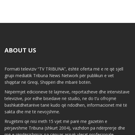
ABOUT US
Formati televiziv “TV TRIBUNA”, është oferta më e re që sjell
grupi mediatik Tribuna News Network për publikun e vet
shqiptar në Greqi, Shqipëri dhe mbarë botën.
Nëpërmjet edicioneve të lajmeve, reportazheve dhe intervistave
televizive, por edhe bisedave në studio, ne do t’u ofrojmë
bashkatdhetarëve tanë kudo që ndodhen, informacionet më të
sakta dhe më të nevojshme.
Rrugëtimi që nisi rreth 15 vjet më parë me gazetën e
përjavshme Tribuna (shkurt 2004), vazhdon pa ndërprerje dhe
më e rëndësishmja: pa cënuar aspak vlerat profesionale,