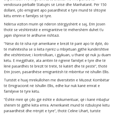
vendosura përballë Statujës së Lirisë dhe Manhatanit. Për 150
dollarë, çdo emigrant apo pasardhësit e tyre mund të shtojnë
këtu emrin e familjes së tyre.
Ndërsa viziton murin që nderon stërgjyshërit e saj, Erin Josen
thotë se vështirësitë e emigrantëve të mëhershëm duhet t’u
japin shpresë të ardhurve rishtazi.
“Nëse do të isha një amerikane e brezit të parë apo të dytë, do
të mahnitesha se si këta njerëz u mbijetuan gjithë kundërshtive
dhe vështirësive; i kontrolluan, i gjykuan, u thanë që nuk ju duam
këtu. E megjithatë, ata arritën të ngrenë familjet e tyre dhe të
lënë pasardhës të brezit të tretë, të katërt dhe të pestë”, thotë
Erin Josen, pasardhëse emigrantësh të mbërritur në ishullin Ellis.
Turistët e huaj mrekullohen me diversitetin e Muzeut Kombëtar
të Emigracionit në Ishullin Ellis, edhe kur nuk kanë emrat e
familjeve të tyre këtu.
“Është mirë që çdo gjë është e dokumentuar, që i kanë mbajtur
shënim të gjithë këta emra. Amerikanët mund të rizbulojnë këtu
paraardhësit dhe rrënjët e tyre”, thotë Celine Uhart, turiste