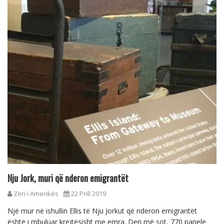
Nju Jork, muri që nderon emigrantët
Zëri i Amerikës
22 Prill 2019
Një mur në ishullin Ellis të Nju Jorkut që nderon emigrantët
është i mbuluar krejtësisht me emra. Deri më sot, 770 panele