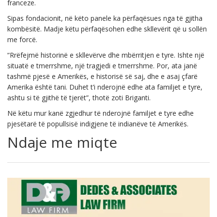
franceze.
Sipas fondacionit, në këto panele ka përfaqësues nga të gjitha
kombësitë. Madje këtu përfaqësohen edhe skllevërit që u sollën
me forcë.
“Rrëfejmë historinë e skllevërve dhe mbërritjen e tyre. Ishte një
situatë e tmerrshme, një tragjedi e tmerrshme. Por, ata janë
tashmë pjesë e Amerikës, e historisë së saj, dhe e asaj çfarë
Amerika është tani. Duhet t’i nderojnë edhe ata familjet e tyre,
ashtu si të gjithë të tjerët”, thotë zoti Briganti.
Në këtu mur kanë zgjedhur të nderojnë familjet e tyre edhe
pjesëtarë të popullsisë indigjene të indianëve të Amerikës.
Ndaje me miqte