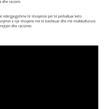
a dhe racizmi.
ë ndërgjegjshme të shoqërisë për të përballuar këto
krijimin e një shoqërie më të bashkuar dhe më multikulturore,
rejtjen dhe racizmin.