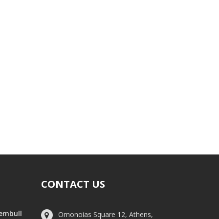
CONTACT US
hembull
Omonoias Square 12, Athens,