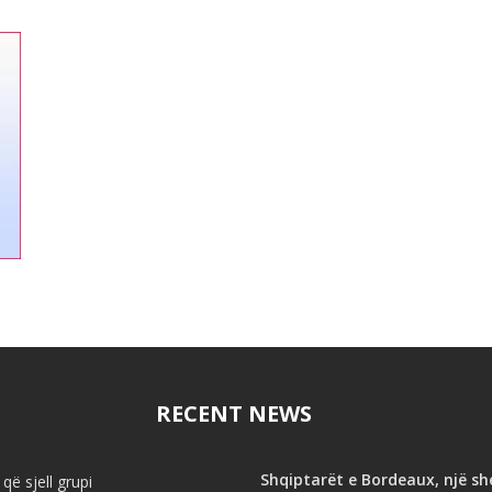
RECENT NEWS
Shqiptarët e Bordeaux, një s
që sjell grupi