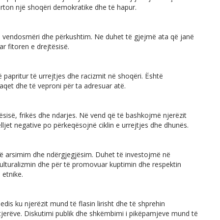
rton një shoqëri demokratike dhe të hapur.
e vendosmëri dhe përkushtim. Ne duhet të gjejmë ata që janë
r fitoren e drejtësisë.
ë papritur të urrejtjes dhe racizmit në shoqëri. Është
aqet dhe të veproni për ta adresuar atë.
tësisë, frikës dhe ndarjes. Në vend që të bashkojmë njerëzit
lljet negative po përkeqësojnë ciklin e urrejtjes dhe dhunës.
në arsimim dhe ndërgjegjësim. Duhet të investojmë në
ulturalizmin dhe për të promovuar kuptimin dhe respektin
 etnike.
is ku njerëzit mund të flasin lirisht dhe të shprehin
tjerëve. Diskutimi publik dhe shkëmbimi i pikëpamjeve mund të