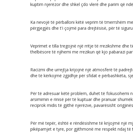
kuptim njerëzor dhe shkel çdo vlerë dhe parim që ndë
Ka nevojë të përballoni këtë veprim të tmerrshëm m
përgjegjës dhe t'i çojmë para drejtësisë, për të sigurua
Veprimet e tilla tregojnë një rritje të rrezikshme dhe t
thelbësore të njihemi me rrezikun që kjo pabarazi par
Racizmi dhe urrejtja krijojnë një atmosferë të padrej
dhe të kërkojmë zgjidhje për sfidat e përbashkëta, sje
Për të adresuar këtë problem, duhet të fokusohemi 
arsimimin e rinisë për të kuptuar dhe pranuar shumëk
reciprok midis të gjithë njerëzve, pavarësisht origjinës
Për më tepër, është e rëndësishme të krijojmë një mjed
pikëpamjet e tyre, por gjithmonë me respekt ndaj të 