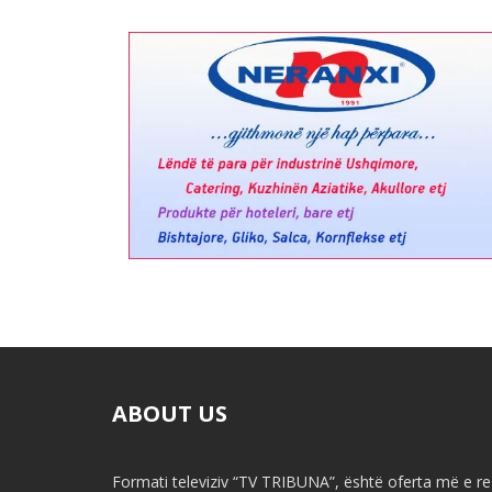
ABOUT US
Formati televiziv “TV TRIBUNA”, është oferta më e re 