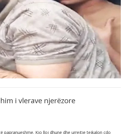
im i vlerave njerëzore
ë papranueshme. Kjo lloj dhune dhe urrejtje tejkalon çdo