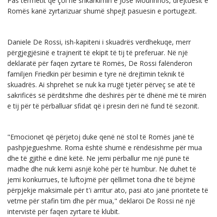
Pas tërmetit që çoi në shkarkimin e José Mourinhos, drejtuesit e
Romës kanë zyrtarizuar shumë shpejt pasuesin e portugezit.
Daniele De Rossi, ish-kapiteni i skuadrës verdhekuqe, merr
përgjegjësinë e trajnerit të ekipit të tij të preferuar. Në një
deklaratë për faqen zyrtare të Romës, De Rossi falënderon
familjen Friedkin për besimin e tyre në drejtimin teknik të
skuadrës. Ai shprehet se nuk ka rrugë tjetër përveç se atë të
sakrificës së përditshme dhe dëshirës për të dhënë më të mirën
e tij për të përballuar sfidat që i presin deri në fund të sezonit.
"Emocionet që përjetoj duke qenë në stol të Romës janë të
pashpjegueshme. Roma është shumë e rëndësishme për mua
dhe të gjithë e dinë këtë. Ne jemi përballur me një punë të
madhe dhe nuk kemi asnjë kohë për të humbur. Ne duhet të
jemi konkurrues, të luftojmë për qëllimet tona dhe të bëjmë
përpjekje maksimale për t'i arritur ato, pasi ato janë prioritete të
vetme për stafin tim dhe për mua," deklaroi De Rossi në një
intervistë për faqen zyrtare të klubit.