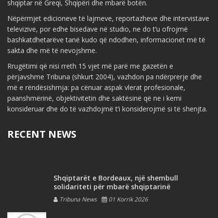
shqiptar në Greqi, Shqipëri dhe mbarë botën.
Nëpërmjet edicioneve të lajmeve, reportazheve dhe intervistave
televizive, por edhe bisedave në studio, ne do t’u ofrojmë
bashkatdhetarëve tanë kudo që ndodhen, informacionet më të
sakta dhe më të nevojshme.
Rrugëtimi që nisi rreth 15 vjet më parë me gazetën e
përjavshme Tribuna (shkurt 2004), vazhdon pa ndërprerje dhe
më e rëndësishmja: pa cënuar aspak vlerat profesionale,
paanshmërinë, objektivitetin dhe saktësinë që ne i kemi
konsideruar dhe do të vazhdojmë t’i konsiderojmë si të shenjta.
RECENT NEWS
Shqiptarët e Bordeaux, një shembull
solidariteti për mbarë shqiptarinë
Tribuna News
01 Korrik 2026