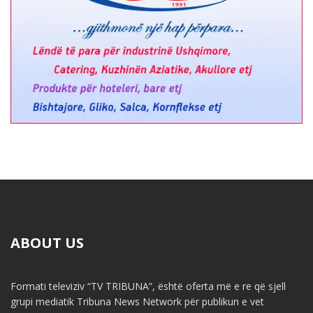
ABOUT US
Formati televiziv “TV TRIBUNA”, është oferta më e re që sjell
grupi mediatik Tribuna News Network për publikun e vet