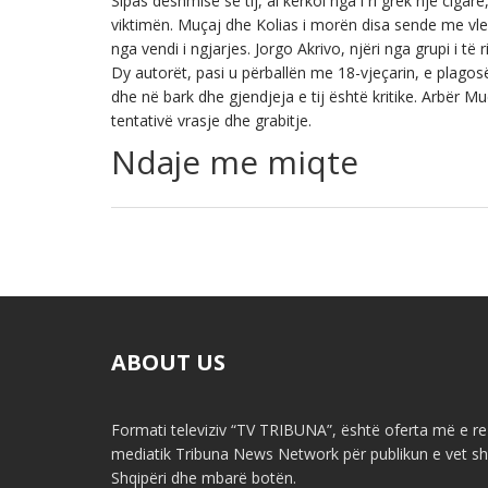
Sipas dëshmisë së tij, ai kërkoi nga i ri grek një ciga
viktimën. Muçaj dhe Kolias i morën disa sende me vler
nga vendi i ngjarjes. Jorgo Akrivo, njëri nga grupi i të 
Dy autorët, pasi u përballën me 18-vjeçarin, e plagosë
dhe në bark dhe gjendjeja e tij është kritike. Arbër M
tentativë vrasje dhe grabitje.
Ndaje me miqte
ABOUT US
Formati televiziv “TV TRIBUNA”, është oferta më e re 
mediatik Tribuna News Network për publikun e vet shq
Shqipëri dhe mbarë botën.