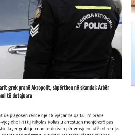
çarit grek pranë Akropolit, shpërthen në skandal; Arbër
hmi të detajuara
sit që plagosën rëndë një 18-vjeçar në qarkullim pranë
jeç dhe i ri i tij Nikolas Kolias u arrestuan menjëherë pas
shin kryer grabitjen dhe tentativën për vrasje në atë mbrëmje.