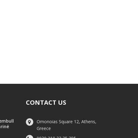
CONTACT US
hembull
Omonoias Square 12, Athens,
arinë
Greece