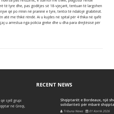
re, ndërsa pas refuzimit, e sulmoi me thikë, plagosur rëndë
ë të tyre dhe, pas goditjes së 18-vjeçarit, tentuan të largohen
rinjve që po rrinin në praninë e tyre, tentoi të ndalojë grabitësit.
n atë me thikë rëndë. Ai u kujdes në spital për 4 thika në qafë
uçaj u arrestua nga policia greke dhe u dha para drejtësisë për
RECENT NEWS
Shqiptarët e Bordeaux, një s
që sjell grupi
solidariteti për mbarë shqipt
iptar në Greqi,
Tribuna News
01 Korrik 2026