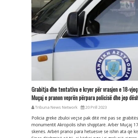
Grabitja dhe tentativa e kryer për vrasjen e 18-vje
Muçaj e pranon veprën përpara policisë dhe jep dës
Tribuna News Network
20 Prill 2023
Policia greke zbuloi veçse pak ditë më pas se grabitë
monumentit Akropolis ishin shqiptarë. Arbër Muçaj 17-v
skenës. Arbëri pranoi para hetuesve se ishin ata që ki