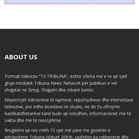
ABOUT US
Formati televiziv “TV TRIBUNA”, është oferta më e re që sjell
grupi mediatik Tribuna News Network për publikun e vet
shqiptar në Greqi, Shqipëri dhe mbarë botën.
Nëpërmjet edicioneve të lajmeve, reportazheve dhe intervistave
televizive, por edhe bisedave në studio, ne do t’u ofrojmë
bashkatdhetarëve tanë kudo që ndodhen, informacionet më të
sakta dhe më të nevojshme.
Rrugëtimi që nisi rreth 15 vjet më parë me gazetën e
përjavshme Tribuna (shkurt 2004), vazhdon pa ndërprerje dhe