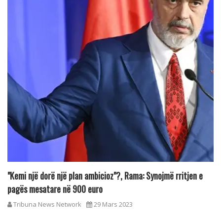
"Kemi një dorë një plan ambicioz"?, Rama: Synojmë rritjen e
pagës mesatare në 900 euro
Tribuna News Network
29 Mars 2023