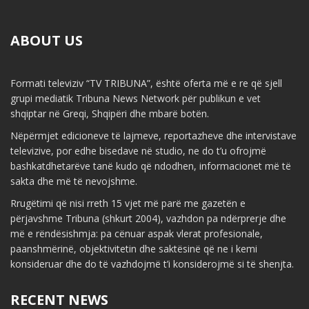
ABOUT US
Formati televiziv “TV TRIBUNA”, është oferta më e re që sjell
grupi mediatik Tribuna News Network për publikun e vet
shqiptar në Greqi, Shqipëri dhe mbarë botën.
Nëpërmjet edicioneve të lajmeve, reportazheve dhe intervistave
televizive, por edhe bisedave në studio, ne do t’u ofrojmë
bashkatdhetarëve tanë kudo që ndodhen, informacionet më të
sakta dhe më të nevojshme.
Rrugëtimi që nisi rreth 15 vjet më parë me gazetën e
përjavshme Tribuna (shkurt 2004), vazhdon pa ndërprerje dhe
më e rëndësishmja: pa cënuar aspak vlerat profesionale,
paanshmërinë, objektivitetin dhe saktësinë që ne i kemi
konsideruar dhe do të vazhdojmë t’i konsiderojmë si të shenjta.
RECENT NEWS