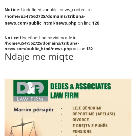
Notice
: Undefined variable: news_content in
/home/u547562725/domains/tribuna-
news.com/public_html/news.php
on line
128
Notice
: Undefined index: videocode in
/home/u547562725/domains/tribuna-
news.com/public_html/news.php
on line
132
Ndaje me miqte