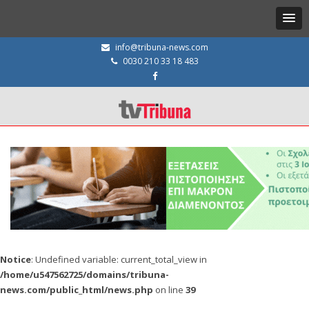
info@tribuna-news.com
0030 210 33 18 483
Notice
: Undefined variable: current_total_view in
/home/u547562725/domains/tribuna-
news.com/public_html/news.php
on line
39