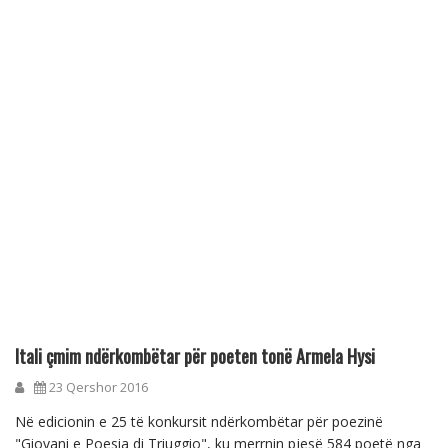
Itali çmim ndërkombëtar për poeten tonë Armela Hysi
23 Qershor 2016
Në edicionin e 25 të konkursit ndërkombëtar për poezinë
"Giovani e Poesia di Triuggio", ku merrnin pjesë 584 poetë nga