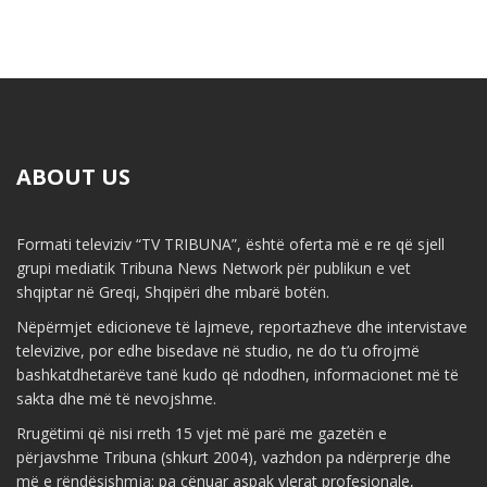
ABOUT US
Formati televiziv “TV TRIBUNA”, është oferta më e re që sjell
grupi mediatik Tribuna News Network për publikun e vet
shqiptar në Greqi, Shqipëri dhe mbarë botën.
Nëpërmjet edicioneve të lajmeve, reportazheve dhe intervistave
televizive, por edhe bisedave në studio, ne do t’u ofrojmë
bashkatdhetarëve tanë kudo që ndodhen, informacionet më të
sakta dhe më të nevojshme.
Rrugëtimi që nisi rreth 15 vjet më parë me gazetën e
përjavshme Tribuna (shkurt 2004), vazhdon pa ndërprerje dhe
më e rëndësishmja: pa cënuar aspak vlerat profesionale,