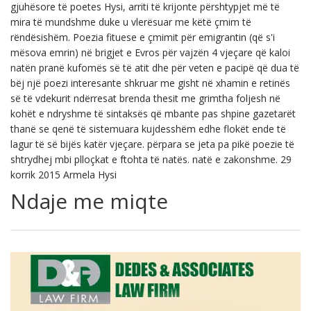
gjuhësore të poetes Hysi, arriti të krijonte përshtypjet më të
mira të mundshme duke u vlerësuar me këtë çmim të
rëndësishëm. Poezia fituese e çmimit për emigrantin (që s'i
mësova emrin) në brigjet e Evros për vajzën 4 vjeçare që kaloi
natën pranë kufomës së të atit dhe për veten e pacipë që dua të
bëj një poezi interesante shkruar me gisht në xhamin e retinës
së të vdekurit ndërresat brenda thesit me grimtha foljesh në
kohët e ndryshme të sintaksës që mbante pas shpine gazetarët
thanë se qenë të sistemuara kujdesshëm edhe flokët ende të
lagur të së bijës katër vjeçare. përpara se jeta pa pikë poezie të
shtrydhej mbi plloçkat e ftohta të natës. natë e zakonshme. 29
korrik 2015 Armela Hysi
Ndaje me miqte