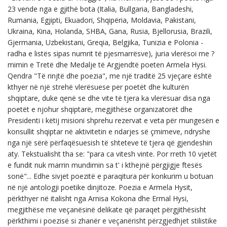
23 vende nga e gjithë bota (Italia, Bullgaria, Bangladeshi,
Rumania, Egjipti, Ekuadori, Shqipëria, Moldavia, Pakistani,
Ukraina, Kina, Holanda, SHBA, Gana, Rusia, Bjellorusia, Brazili,
Gjermania, Uzbekistani, Greqia, Belgjika, Tunizia e Polonia -
radha e listës sipas numrit të pjesmarrësve), juria vlerësoi me ?
mimin e Tretë dhe Medalje të Argjendtë poeten Armela Hysi.
Qendra "Të rinjtë dhe poezia", me një traditë 25 vjeçare është
kthyer në një strehë vlerësuese per poetët dhe kulturën
shqiptare, duke qenë se dhe vite të tjera ka vlerësuar disa nga
poetët e njohur shqiptarë, megjithëse organizatorët dhe
Presidenti i këtij misioni shprehu rezervat e veta për mungesën e
konsullit shqiptar në aktivitetin e ndarjes së çmimeve, ndryshe
nga një sërë përfaqësuesish të shteteve të tjera që gjendeshin
aty. Tekstualisht tha se: "para ca vitesh vinte. Por rreth 10 vjetët
e fundit nuk marrin mundimin sa t' i kthejnë përgjigje ftesës
sonë"... Edhe sivjet poezitë e paraqitura për konkurim u botuan
në një antologji poetike dinjitoze. Poezia e Armela Hysit,
përkthyer në italisht nga Arnisa Kokona dhe Ermal Hysi,
megjithëse me veçanësinë delikate që paraqet përgjithësisht
përkthimi i poezisë si zhanër e veçanërisht përzgjedhjet stilistike