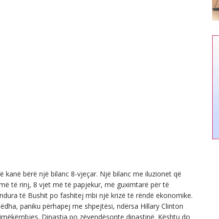
kanë bërë një bilanc 8-vjeçar. Një bilanc me iluzionet që
t më të rinj, 8 vjet më të papjekur, më guximtarë për të
mendura të Bushit po fashitej mbi një krizë të rëndë ekonomike.
ëdha, paniku përhapej me shpejtësi, ndërsa Hillary Clinton
 rimëkëmbjes. Dinastia po zëvendësonte dinastinë. Kështu do