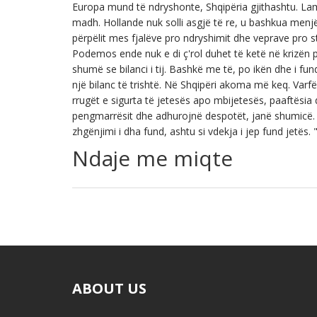
Europa mund të ndryshonte, Shqipëria gjithashtu. La
madh. Hollande nuk solli asgjë të re, u bashkua menj
përpëlit mes fjalëve pro ndryshimit dhe veprave pro st
Podemos ende nuk e di ç'rol duhet të ketë në krizën p
shumë se bilanci i tij. Bashkë me të, po ikën dhe i fun
një bilanc të trishtë. Në Shqipëri akoma më keq. Varfër
rrugët e sigurta të jetesës apo mbijetesës, paaftësia
pengmarrësit dhe adhurojnë despotët, janë shumicë. Me
zhgënjimi i dha fund, ashtu si vdekja i jep fund jetës. "
Ndaje me miqte
ABOUT US