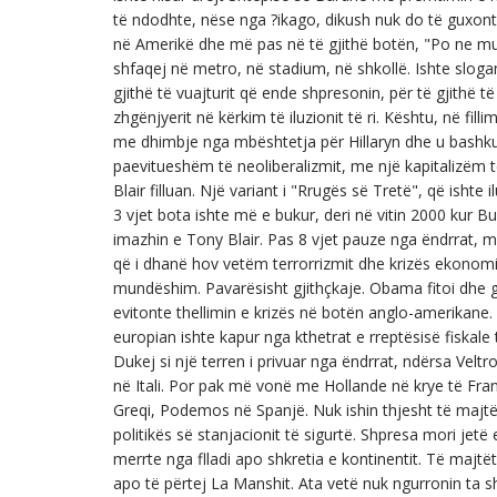
të ndodhte, nëse nga ?ikago, dikush nuk do të guxon
në Amerikë dhe më pas në të gjithë botën, "Po ne mu
shfaqej në metro, në stadium, në shkollë. Ishte slogani
gjithë të vuajturit që ende shpresonin, për të gjithë t
zhgënjyerit në kërkim të iluzionit të ri. Kështu, në fi
me dhimbje nga mbështetja për Hillaryn dhe u bashkua
paevitueshëm të neoliberalizmit, me një kapitalizëm të
Blair filluan. Një variant i "Rrugës së Tretë", që ishte 
3 vjet bota ishte më e bukur, deri në vitin 2000 kur
imazhin e Tony Blair. Pas 8 vjet pauze nga ëndrrat, m
që i dhanë hov vetëm terrorrizmit dhe krizës ekonomik
mundëshim. Pavarësisht gjithçkaje. Obama fitoi dhe gjith
evitonte thellimin e krizës në botën anglo-amerikane.
europian ishte kapur nga kthetrat e rreptësisë fiskale 
Dukej si një terren i privuar nga ëndrrat, ndërsa Ve
në Itali. Por pak më vonë me Hollande në krye të Fran
Greqi, Podemos në Spanjë. Nuk ishin thjesht të majtë, i
politikës së stanjacionit të sigurtë. Shpresa mori jetë
merrte nga flladi apo shkretia e kontinentit. Të majt
apo të përtej La Manshit. Ata vetë nuk ngurronin ta 