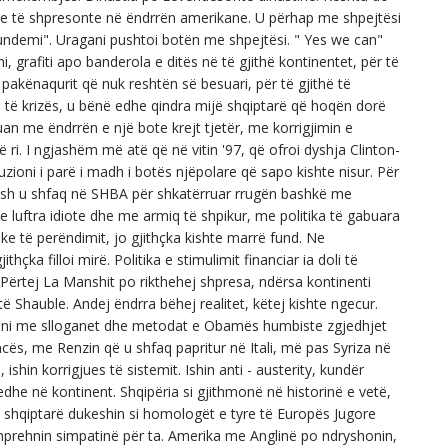
te të shpresonte në ëndrrën amerikane. U përhap me shpejtësi
ndemi". Uragani pushtoi botën me shpejtësi. " Yes we can"
, grafiti apo banderola e ditës në të gjithë kontinentet, për të
ë pakënaqurit që nuk reshtën së besuari, për të gjithë të
llim të krizës, u bënë edhe qindra mijë shqiptarë që hoqën dorë
n me ëndrrën e një bote krejt tjetër, me korrigjimin e
 ri. I ngjashëm më atë që në vitin '97, që ofroi dyshja Clinton-
iluzioni i parë i madh i botës njëpolare që sapo kishte nisur. Për
 Bush u shfaq në SHBA për shkatërruar rrugën bashkë me
e luftra idiote dhe me armiq të shpikur, me politika të gabuara
e të perëndimit, jo gjithçka kishte marrë fund. Ne
çka filloi mirë. Politika e stimulimit financiar ia doli të
 Përtej La Manshit po rikthehej shpresa, ndërsa kontinenti
të Shauble. Andej ëndrra bëhej realitet, këtej kishte ngecur.
ltroni me slloganet dhe metodat e Obamës humbiste zgjedhjet
cës, me Renzin që u shfaq papritur në Itali, më pas Syriza në
shin korrigjues të sistemit. Ishin anti - austerity, kundër
 edhe në kontinent. Shqipëria si gjithmonë në historinë e vetë,
ët shqiptarë dukeshin si homologët e tyre të Europës Jugore
shprehnin simpatinë për ta. Amerika me Anglinë po ndryshonin,