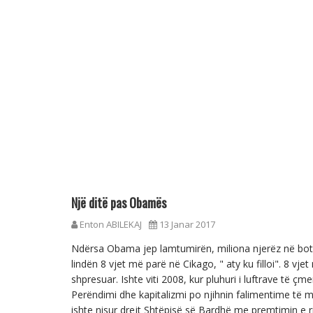
Një ditë pas Obamës
Enton ABILEKAJ
13 Janar 2017
Ndërsa Obama jep lamtumirën, miliona njerëz në botë 
lindën 8 vjet më parë në Cikago, " aty ku filloi". 8 vje
shpresuar. Ishte viti 2008, kur pluhuri i luftrave të ç
Perëndimi dhe kapitalizmi po njihnin falimentime të m
ishte nisur drejt Shtëpisë së Bardhë me premtimin e