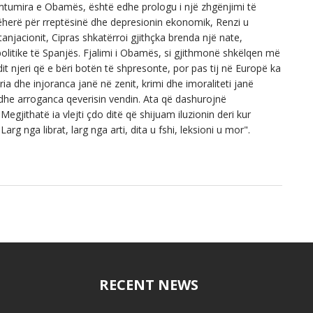
mtumira e Obamës, është edhe prologu i një zhgënjimi të
ëherë për rreptësinë dhe depresionin ekonomik, Renzi u
anjacionit, Cipras shkatërroi gjithçka brenda një nate,
olitike të Spanjës. Fjalimi i Obamës, si gjithmonë shkëlqen më
dit njeri që e bëri botën të shpresonte, por pas tij në Europë ka
ia dhe injoranca janë në zenit, krimi dhe imoraliteti janë
 dhe arroganca qeverisin vendin. Ata që dashurojnë
gjithatë ia vlejti çdo ditë që shijuam iluzionin deri kur
Larg nga librat, larg nga arti, dita u fshi, leksioni u mor".
RECENT NEWS