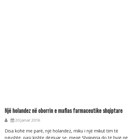
Një holandez në oborrin e mafias farmaceutike shqiptare
20 Janar 2016
Disa kohë me parë, një holandez, miku i një mikut tim të
ngushtë, pasi kishte dëgjuar se, meqë Shqipëria do të hyjë në