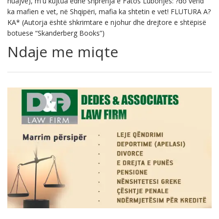
huajve), m'u kujtua edhe shprehja e Fatos Lubonjës: ?do vend
ka mafien e vet, në Shqipëri, mafia ka shtetin e vet! FLUTURA A?
KA* (Autorja është shkrimtare e njohur dhe drejtore e shtëpisë
botuese “Skanderberg Books”)
Ndaje me miqte