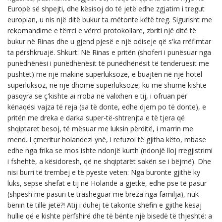
Europë së shpejti, dhe kësisoj do të jetë edhe zgjatim i tregut
europian, u nis një ditë bukur ta mëtonte këtë treg. Sigurisht me
rekomandime e tërrci e vërrci protokollare, zbriti një ditë të
bukur në Rinas dhe u gjend pjesë e një odiseje që s'ka rrëfimtar
ta përshkruajë. Shkurt: Në Rinas e pritën (shoferi i punësuar nga
punëdhënësi i punëdhënësit të punëdhënësit të tenderuesit me
pushtet) me një makinë superluksoze, e buajtën në një hotel
superluksoz, në një dhomë superluksoze, ku më shumë kishte
pasqyra se ç'kishte ai rroba në valixhen e tij, i ofruan për
kënaqësi vajza të reja (sa të donte, edhe djem po të donte), e
pritën me dreka e darka super-të-shtrenjta e të tjera që
shqiptaret besoj, të mësuar me luksin përditë, i marrin me
mend. I çmeritur holandezi ynë, i refuzoi të gjitha këto, mbase
edhe nga frika se mos ishte ndonjë kurth (ndonjë lloj rregjistrimi
i fshehtë, a kësidoresh, që ne shqiptarët sakën se i bëjmë). Dhe
nisi burri të trembej e të pyeste veten: Nga buronte gjithë ky
luks, sepse shefat e tij në Holandë a gjetkë, edhe pse të pasur
(shpesh me pasuri të trashëguar me breza nga familja), nuk
bënin të tillë jetë?! Atij i duhej të takonte shefin e gjithe kësaj
hullie që e kishte përfshirë dhe të bënte një bisedë të thjeshtë: a