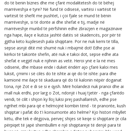
do të benin biznes dhe me çfarë modalitetesh do të bëhej
marrëveshja e tyre? Në fund të odisesë, vartësi i vartësit të
vartësit të shefit me pushtet, i çoi fjale se mund të bënin
marrëveshje, si të donte ai dhe shefat e tij, madje në
marrëveshje munbd të përfshinin edhe zbrazjen e magazinave
nga hape, ilaçe e kutiza jashtë datës së skadencës, por për të
gjitha këto kujdesesh pala shqiptare. Por ne nuk kemi të tilla,
sepse asnjë ditë më shumë nuk i mbajmë dot! Edhe pse ai
kërkoi të takonte shefin, atë nuk e takoi dot, sepse edhe ata
shefat e vegjël nuk e njihnin as vetë. Heroi ynë e la në mes
odisenë, dhe mbase ende i duket ëndërr ajo çfarë kaloi mes
luksit, çmimi i së cilës do të ishte ai që do të ishte: para dhe
kamionë me ilaçe të skaduara që do të kalonin nëpër doganat
tona, një Zot e di se si e qysh. Mirë holandezi nuk pranoi dhe ai
mall nuk erdhi, por larg o Zot, ndonjë i huaj tjetër - nga çfarëdo
vendi, të cilit i shijon ky lloj luksi prej pashallarësh, edhe pse
ngrihet mbi para që e helmojnë kombin tënd - të pranonte, kush
shqiptar i pafat do t'i konsumonte ato helme? Kjo histori mbyllet
këtu, dhe tek e dëgjova, perveç shijes së keqe si shqiptare (e cila
përpiqet të japë shembullim e një shqiptareje të denjë para të