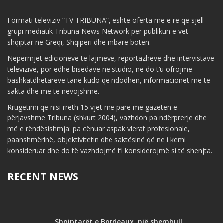
Formati televiziv “TV TRIBUNA”, është oferta më e re që sjell
grupi mediatik Tribuna News Network për publikun e vet
shqiptar në Greqi, Shqipëri dhe mbarë botën.
Nëpërmjet edicioneve të lajmeve, reportazheve dhe intervistave
televizive, por edhe bisedave në studio, ne do t’u ofrojmë
bashkatdhetarëve tanë kudo që ndodhen, informacionet më të
sakta dhe më të nevojshme.
Rrugëtimi që nisi rreth 15 vjet më parë me gazetën e
përjavshme Tribuna (shkurt 2004), vazhdon pa ndërprerje dhe
më e rëndësishmja: pa cënuar aspak vlerat profesionale,
paanshmërinë, objektivitetin dhe saktësinë që ne i kemi
konsideruar dhe do të vazhdojmë t’i konsiderojmë si të shenjta.
RECENT NEWS
Shqiptarët e Bordeaux, një shembull