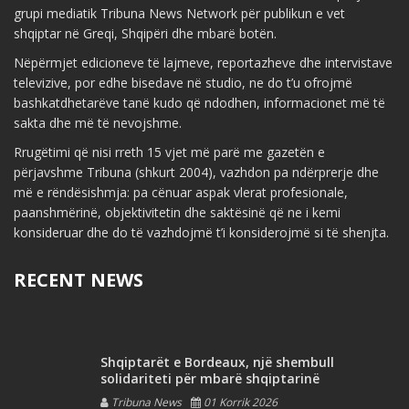
grupi mediatik Tribuna News Network për publikun e vet
shqiptar në Greqi, Shqipëri dhe mbarë botën.
Nëpërmjet edicioneve të lajmeve, reportazheve dhe intervistave
televizive, por edhe bisedave në studio, ne do t’u ofrojmë
bashkatdhetarëve tanë kudo që ndodhen, informacionet më të
sakta dhe më të nevojshme.
Rrugëtimi që nisi rreth 15 vjet më parë me gazetën e
përjavshme Tribuna (shkurt 2004), vazhdon pa ndërprerje dhe
më e rëndësishmja: pa cënuar aspak vlerat profesionale,
paanshmërinë, objektivitetin dhe saktësinë që ne i kemi
konsideruar dhe do të vazhdojmë t’i konsiderojmë si të shenjta.
RECENT NEWS
Shqiptarët e Bordeaux, një shembull
solidariteti për mbarë shqiptarinë
Tribuna News
01 Korrik 2026