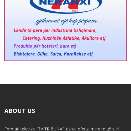
ABOUT US
Formati televiziv “TV TRIBUNA”, është oferta më e re që sjell