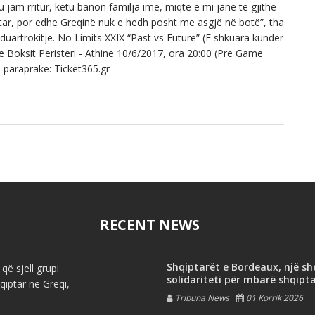
u jam rritur, këtu banon familja ime, miqtë e mi janë të gjithë
tar, por edhe Greqinë nuk e hedh posht me asgjë në botë”, tha
ë duartrokitje. No Limits XXIX “Past vs Future” (E shkuara kundër
 Boksit Peristeri - Athinë 10/6/2017, ora 20:00 (Pre Game
ja paraprake: Ticket365.gr
RECENT NEWS
Shqiptarët e Bordeaux, një s
që sjell grupi
solidariteti për mbarë shqipt
iptar në Greqi,
Tribuna News
01 Korrik 2026