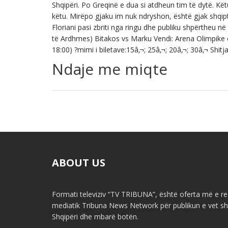
Shqipëri. Po Greqinë e dua si atdheun tim të dytë. Kët
këtu. Mirëpo gjaku im nuk ndryshon, është gjak shqip
Floriani pasi zbriti nga ringu dhe publiku shpërtheu n
të Ardhmes) Bitakos vs Marku Vendi: Arena Olimpike e
18:00) ?mimi i biletave:15â‚¬; 25â‚¬; 20â‚¬; 30â‚¬ Shit
Ndaje me miqte
ABOUT US
Formati televiziv “TV TRIBUNA”, është oferta më e re 
mediatik Tribuna News Network për publikun e vet shq
Shqipëri dhe mbarë botën.