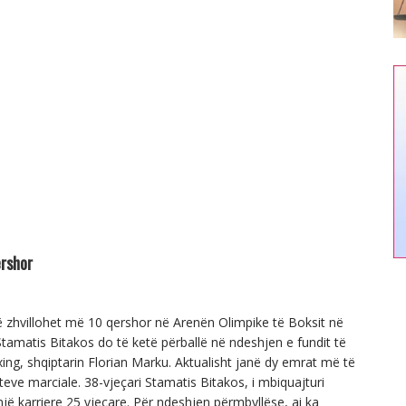
ershor
 zhvillohet më 10 qershor në Arenën Olimpike të Boksit në
Stamatis Bitakos do të ketë përballë në ndeshjen e fundit të
oxing, shqiptarin Florian Marku. Aktualisht janë dy emrat më të
eve marciale. 38-vjeçari Stamatis Bitakos, i mbiquajturi
një karriere 25 vjeçare. Për ndeshjen përmbyllëse, ai ka