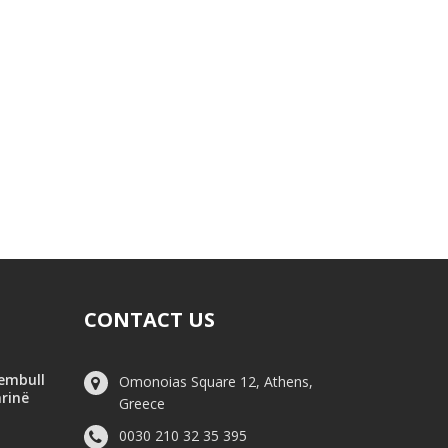
CONTACT US
hembull
Omonoias Square 12, Athens,
arinë
Greece
0030 210 32 35 395