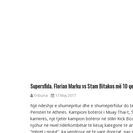
Supersfida. Florian Marku vs Stam Bitakos më 10 q
Tribuna
17 Maj 2017
Një ndeshje e shumëpritur dhe e shumëpërfolur do të
Peristeri të Athinës. Kampioni botëror i Muay Thai-t, 
karrierës, një tjetër kampion botëror në stilin Kick B
njohur në nivel ndërkombëtar të kësaj kategorie të art
“mbret i ringut”, ka vendosur që të varë dorezat, pas 