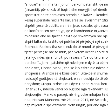
“sfiduar” emrin më të njohur ndërkombëtarisht, që nuk
(dinamiti), për shkak të fuqisë dhe energjisë që derdh 
sportistët do të përplasen brenda një kafazi 8 këndës
kësaj supersfide midis “të kaluarës së lavdishme” (Bi
shpërthyese të publikuara në rrjetet sociale, që pasua
në konferencën për shtyp, që e koordinonte organizat
miqësore dhe në fjalët e pakta që shkëmbyen me njeri-
shpirt luftarak, kështu që publiku të përjetojë një spe
Stamatis Bitakos tha se ai nuk do të mund të përzgj
tjetër përveçse më të mirit, pse vetëm kështu do të d
jetë kjo ndeshja e fundit, po revanshi “që do të pra
qershor!”... Jam i gatshëm që ndeshjen e dytë ta bëjm
ana e vet, Florian Marku, tha se kjo është një ndesh
Shqipërisë. Ai shtoi se e konsideron Bitakos-in shumë 
rezistojë goditjeve të shqiptarit e se ndeshja do të 
ndryshon; Greqia, atdheu im i dytë Florian Marku bëri
janar 2017, ndërsa vendi po buçiste nga “skandali” i u
shqiponjës, Marku u paraqit në ring duke mbajtur të d
ndaj Hassan Muhareb, më 28 janar 2017, në Selanik. Ja
nga mijërat e spektatorëve rreth ringut, por dhe nga 