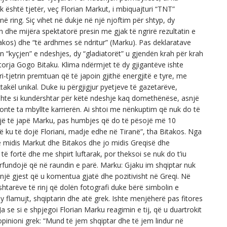
 është tjetër, veç Florian Markut, i mbiquajturi “TNT”
në ring. Siç vihet në dukje në një njoftim për shtyp, dy
h dhe mijëra spektatorë presin me gjak të ngrirë rezultatin e
takos) dhe “të ardhmes së ndritur” (Marku). Pas deklaratave
n “kyçjen” e ndeshjes, dy “gladiatorët” u gjendën krah për krah
orja Gogo Bitaku. Klima ndërmjet të dy gjigantëve ishte
tjetrin premtuan që të japoin gjithë energjitë e tyre, me
ktakël unikal. Duke iu përgjigjur pyetjeve të gazetarëve,
idhte si kundërshtar për këtë ndeshje kaq domethënëse, asnjë
onte ta mbyllte karrierën. Ai shtoi me nënkuptim që nuk do të
nojë të japë Marku, pas humbjes që do të pësojë më 10
ë ku të dojë Floriani, madje edhe në Tiranë”, tha Bitakos. Nga
je midis Markut dhe Bitakos dhe jo midis Greqisë dhe
të fortë dhe me shpirt luftarak, por theksoi se nuk do t’iu
përfundojë që në raundin e parë. Marku: Gjaku im shqiptar nuk
 një gjest që u komentua gjatë dhe pozitivisht në Greqi. Në
shtarëve të rinj që dolën fotografi duke bërë simbolin e
y flamujt, shqiptarin dhe atë grek. Ishte menjëherë pas fitores
 se si e shpjegoi Florian Marku reagimin e tij, që u duartrokit
opinioni grek: “Mund të jem shqiptar dhe të jem lindur në