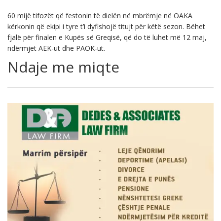
60 mijë tifozët që festonin të dielën në mbrëmje në OAKA
kërkonin që ekipi i tyre t’i dyfishojë titujt për këtë sezon. Bëhet
fjalë për finalen e Kupës së Greqisë, që do të luhet më 12 maj,
ndërmjet AEK-ut dhe PAOK-ut.
Ndaje me miqte