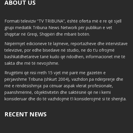
ABOUT US
Formati televiziv “TV TRIBUNA”, është oferta më e re që sjell
grupi mediatik Tribuna News Network për publikun e vet
shqiptar në Greqi, Shqipëri dhe mbarë botën.
Nëpërmjet edicioneve të lajmeve, reportazheve dhe intervistave
televizive, por edhe bisedave në studio, ne do t’u ofrojmë
bashkatdhetarëve tanë kudo që ndodhen, informacionet më të
sakta dhe më të nevojshme.
Rrugëtimi që nisi rreth 15 vjet më parë me gazetën e
përjavshme Tribuna (shkurt 2004), vazhdon pa ndërprerje dhe
më e rëndësishmja: pa cënuar aspak vlerat profesionale,
paanshmërinë, objektivitetin dhe saktësinë që ne i kemi
konsideruar dhe do të vazhdojmë t’i konsiderojmë si të shenjta.
RECENT NEWS