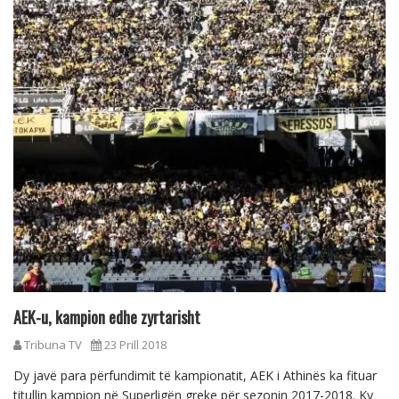
AEK-u, kampion edhe zyrtarisht
Tribuna TV
23 Prill 2018
Dy javë para përfundimit të kampionatit, AEK i Athinës ka fituar
titullin kampion në Superligën greke për sezonin 2017-2018. Ky