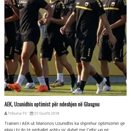
AEK, Uzunidhis optimist për ndeshjen në Glasgou
Tribuna TV
07 Gusht 2018
Traineri i AEK-ut Marionos Uzunidhis ka shprehur optimizmin që
ekipi i tij do të përballet ashtu siç duhet me Celtic-un në