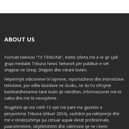
ABOUT US
Formati televiziv “TV TRIBUNA”, është oferta më e re që sjell
grupi mediatik Tribuna News Network për publikun e vet
shqiptar në Greqi, Shqipëri dhe mbarë botën.
Nëpërmjet edicioneve të lajmeve, reportazheve dhe intervistave
televizive, por edhe bisedave në studio, ne do t’u ofrojmë
bashkatdhetarëve tanë kudo që ndodhen, informacionet më të
sakta dhe më të nevojshme.
Rrugëtimi që nisi rreth 15 vjet më parë me gazetën e
përjavshme Tribuna (shkurt 2004), vazhdon pa ndërprerje dhe
më e rëndësishmja: pa cënuar aspak vlerat profesionale,
paanshmërinë, objektivitetin dhe saktësinë që ne i kemi