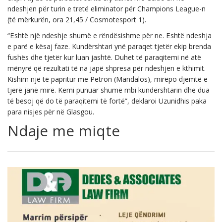
ndeshjen për turin e tretë eliminator për Champions League-n
(të mërkurën, ora 21,45 / Cosmotesport 1).
“Është një ndeshje shumë e rëndësishme për ne. Është ndeshja
e parë e kësaj faze. Kundërshtari ynë paraqet tjetër ekip brenda
fushës dhe tjetër kur luan jashtë. Duhet të paraqitemi në atë
mënyrë që rezultati të na japë shpresa për ndeshjen e kthimit.
Kishim një të papritur me Petron (Mandalos), mirëpo djemtë e
tjerë janë mirë. Kemi punuar shumë mbi kundërshtarin dhe dua
të besoj që do të paraqitemi të fortë”, deklaroi Uzunidhis paka
para nisjes për në Glasgou.
Ndaje me miqte