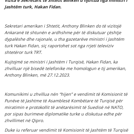
Vizita e Sekretarit të Shtetit Blinken u njoftua nga ministri i
Jashtëm turk, Hakan Fidan.
Sekretari amerikan i Shtetit, Anthony Blinken do të vizitojë
Ankaranë të shtunën e ardhshme për të diskutuar çështje
dypalëshe dhe rajonale, u tha gazetarëve ministri i Jashtëm
turk Hakan Fidan, siç raportohet sot nga rrjeti televiziv
shtetëror turk TRT.
Kujtojmë se ministri i Jashtëm i Turqisë, Hakan Fidan, ka
zhvilluar një bisedë telefonike me homologun e tij amerikan,
Anthony Blinken, më 27.12.2023.
Komunikimi u zhvillua nën “hijen” e vendimit të Komisionit të
Punëve të Jashtme të Asamblesë Kombëtare të Turqisë për
miratimin e protokollit të anëtarësimit të Suedisë në NATO,
por sipas burimeve diplomatike turke u diskutua edhe për
zhvillimet në Qipro.
Duke iu referuar vendimit të Komisionit të Jashtëm të Turqisë