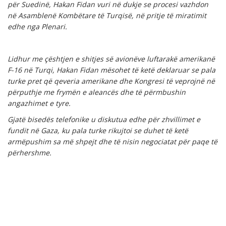
për Suedinë, Hakan Fidan vuri në dukje se procesi vazhdon
në Asamblenë Kombëtare të Turqisë, në pritje të miratimit
edhe nga Plenari.
Lidhur me çështjen e shitjes së avionëve luftarakë amerikanë
F-16 në Turqi, Hakan Fidan mësohet të ketë deklaruar se pala
turke pret që qeveria amerikane dhe Kongresi të veprojnë në
përputhje me frymën e aleancës dhe të përmbushin
angazhimet e tyre.
Gjatë bisedës telefonike u diskutua edhe për zhvillimet e
fundit në Gaza, ku pala turke rikujtoi se duhet të ketë
armëpushim sa më shpejt dhe të nisin negociatat për paqe të
përhershme.