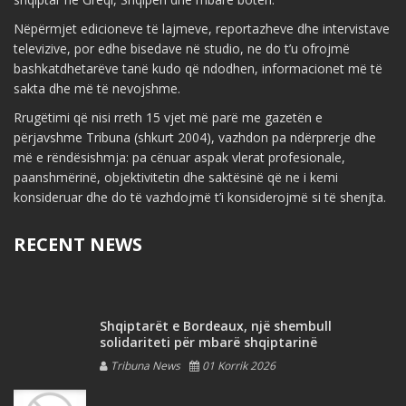
Nëpërmjet edicioneve të lajmeve, reportazheve dhe intervistave
televizive, por edhe bisedave në studio, ne do t’u ofrojmë
bashkatdhetarëve tanë kudo që ndodhen, informacionet më të
sakta dhe më të nevojshme.
Rrugëtimi që nisi rreth 15 vjet më parë me gazetën e
përjavshme Tribuna (shkurt 2004), vazhdon pa ndërprerje dhe
më e rëndësishmja: pa cënuar aspak vlerat profesionale,
paanshmërinë, objektivitetin dhe saktësinë që ne i kemi
konsideruar dhe do të vazhdojmë t’i konsiderojmë si të shenjta.
RECENT NEWS
Shqiptarët e Bordeaux, një shembull
solidariteti për mbarë shqiptarinë
Tribuna News
01 Korrik 2026