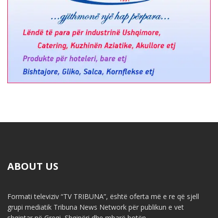
ABOUT US
Formati televiziv “TV TRIBUNA”, është oferta më e re që sjell
grupi mediatik Tribuna News Network për publikun e vet
shqiptar në Greqi, Shqipëri dhe mbarë botën.