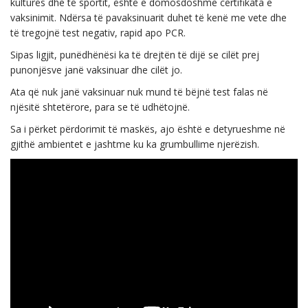
kulturës dhe të sportit, është e domosdoshme certifikata e
vaksinimit. Ndërsa të pavaksinuarit duhet të kenë me vete dhe
të tregojnë test negativ, rapid apo PCR.
Sipas ligjit, punëdhënësi ka të drejtën të dijë se cilët prej
punonjësve janë vaksinuar dhe cilët jo.
Ata që nuk janë vaksinuar nuk mund të bëjnë test falas në
njësitë shtetërore, para se të udhëtojnë.
Sa i përket përdorimit të maskës, ajo është e detyrueshme në
gjithë ambientet e jashtme ku ka grumbullime njerëzish.