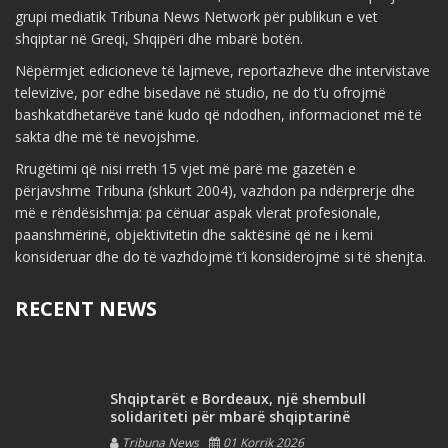
grupi mediatik Tribuna News Network për publikun e vet
shqiptar në Greqi, Shqipëri dhe mbarë botën.
Nëpërmjet edicioneve të lajmeve, reportazheve dhe intervistave
televizive, por edhe bisedave në studio, ne do t’u ofrojmë
bashkatdhetarëve tanë kudo që ndodhen, informacionet më të
sakta dhe më të nevojshme.
Rrugëtimi që nisi rreth 15 vjet më parë me gazetën e
përjavshme Tribuna (shkurt 2004), vazhdon pa ndërprerje dhe
më e rëndësishmja: pa cënuar aspak vlerat profesionale,
paanshmërinë, objektivitetin dhe saktësinë që ne i kemi
konsideruar dhe do të vazhdojmë t’i konsiderojmë si të shenjta.
RECENT NEWS
Shqiptarët e Bordeaux, një shembull
solidariteti për mbarë shqiptarinë
Tribuna News
01 Korrik 2026