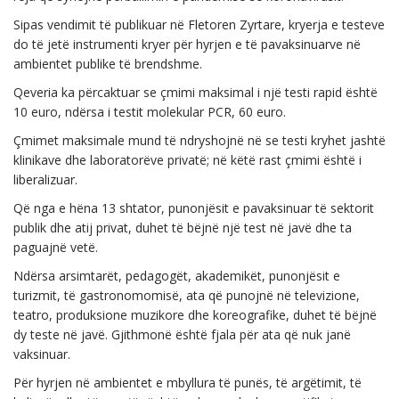
Sipas vendimit të publikuar në Fletoren Zyrtare, kryerja e testeve
do të jetë instrumenti kryer për hyrjen e të pavaksinuarve në
ambientet publike të brendshme.
Qeveria ka përcaktuar se çmimi maksimal i një testi rapid është
10 euro, ndërsa i testit molekular PCR, 60 euro.
Çmimet maksimale mund të ndryshojnë në se testi kryhet jashtë
klinikave dhe laboratorëve privatë; në këtë rast çmimi është i
liberalizuar.
Që nga e hëna 13 shtator, punonjësit e pavaksinuar të sektorit
publik dhe atij privat, duhet të bëjnë një test në javë dhe ta
paguajnë vetë.
Ndërsa arsimtarët, pedagogët, akademikët, punonjësit e
turizmit, të gastronomomisë, ata që punojnë në televizione,
teatro, produksione muzikore dhe koreografike, duhet të bëjnë
dy teste në javë. Gjithmonë është fjala për ata që nuk janë
vaksinuar.
Për hyrjen në ambientet e mbyllura të punës, të argëtimit, të