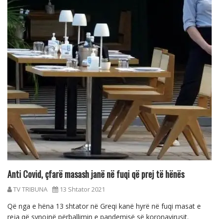
Anti Covid, çfarë masash janë në fuqi që prej të hënës
TV TRIBUNA
13 Shtator 2021
Që nga e hëna 13 shtator në Greqi kanë hyrë në fuqi masat e
reja që synojnë përballimin e pandemisë së koronavirusit.