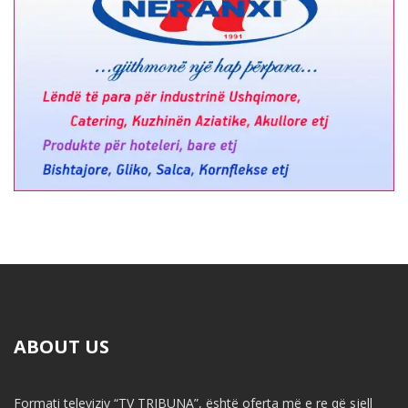
ABOUT US
Formati televiziv “TV TRIBUNA”, është oferta më e re që sjell