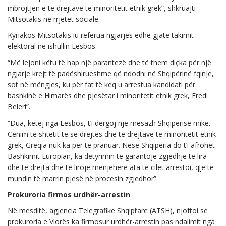
mbrojtjen e të drejtave të minoritetit etnik grek”, shkruajti
Mitsotakis në rrjetet sociale.
Kyriakos Mitsotakis iu referua ngjarjes edhe gjatë takimit
elektoral në ishullin Lesbos.
“Më lejoni këtu të hap një parantezë dhe të them diçka për një
ngjarje krejt të padëshirueshme që ndodhi në Shqipërinë fqinje,
sot në mëngjes, ku për fat të keq u arrestua kandidati për
bashkinë e Himarës dhe pjesëtar i minoritetit etnik grek, Fredi
Beleri”.
“Dua, këtej nga Lesbos, t’i dërgoj një mesazh Shqipërisë mike.
Cenim të shtetit të së drejtës dhe të drejtave të minoritetit etnik
grek, Greqia nuk ka për të pranuar. Nëse Shqipëria do t’i afrohet
Bashkimit Europian, ka detyrimin të garantojë zgjedhje të lira
dhe të drejta dhe të lirojë menjëherë ata të cilët arrestoi, q[ë të
mundin të marrin pjesë në procesin zgjedhor”.
Prokuroria firmos urdhër-arrestin
Në mesditë, agjencia Telegrafike Shqiptare (ATSH), njoftoi se
prokuroria e Vlorës ka firmosur urdhër-arrestin pas ndalimit nga