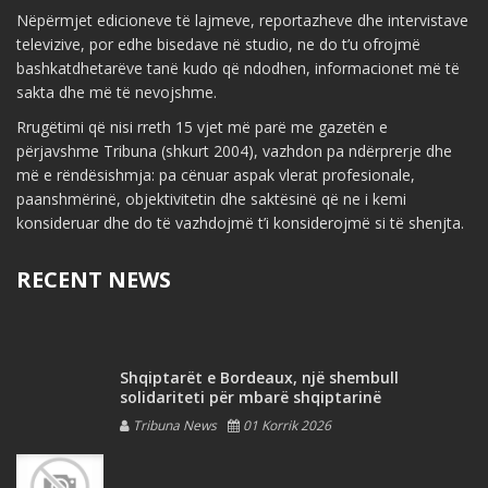
Nëpërmjet edicioneve të lajmeve, reportazheve dhe intervistave
televizive, por edhe bisedave në studio, ne do t’u ofrojmë
bashkatdhetarëve tanë kudo që ndodhen, informacionet më të
sakta dhe më të nevojshme.
Rrugëtimi që nisi rreth 15 vjet më parë me gazetën e
përjavshme Tribuna (shkurt 2004), vazhdon pa ndërprerje dhe
më e rëndësishmja: pa cënuar aspak vlerat profesionale,
paanshmërinë, objektivitetin dhe saktësinë që ne i kemi
konsideruar dhe do të vazhdojmë t’i konsiderojmë si të shenjta.
RECENT NEWS
Shqiptarët e Bordeaux, një shembull
solidariteti për mbarë shqiptarinë
Tribuna News
01 Korrik 2026