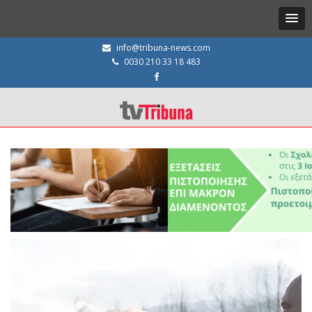
info@tribuna-news.com
0030 210 33 18 483