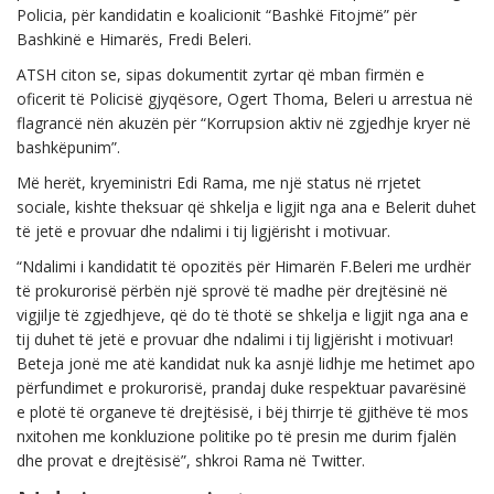
Policia, për kandidatin e koalicionit “Bashkë Fitojmë” për
Bashkinë e Himarës, Fredi Beleri.
ATSH citon se, sipas dokumentit zyrtar që mban firmën e
oficerit të Policisë gjyqësore, Ogert Thoma, Beleri u arrestua në
flagrancë nën akuzën për “Korrupsion aktiv në zgjedhje kryer në
bashkëpunim”.
Më herët, kryeministri Edi Rama, me një status në rrjetet
sociale, kishte theksuar që shkelja e ligjit nga ana e Belerit duhet
të jetë e provuar dhe ndalimi i tij ligjërisht i motivuar.
“Ndalimi i kandidatit të opozitës për Himarën F.Beleri me urdhër
të prokurorisë përbën një sprovë të madhe për drejtësinë në
vigjilje të zgjedhjeve, që do të thotë se shkelja e ligjit nga ana e
tij duhet të jetë e provuar dhe ndalimi i tij ligjërisht i motivuar!
Beteja jonë me atë kandidat nuk ka asnjë lidhje me hetimet apo
përfundimet e prokurorisë, prandaj duke respektuar pavarësinë
e plotë të organeve të drejtësisë, i bëj thirrje të gjithëve të mos
nxitohen me konkluzione politike po të presin me durim fjalën
dhe provat e drejtësisë”, shkroi Rama në Twitter.