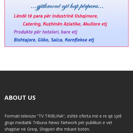
ABOUT US
Formati televiziv “TV TRIBUNA”, është oferta më e re që sjell
grupi mediatik Tribuna News Network për publikun e vet
shqiptar në Greqi, Shqipëri dhe mbarë botën.