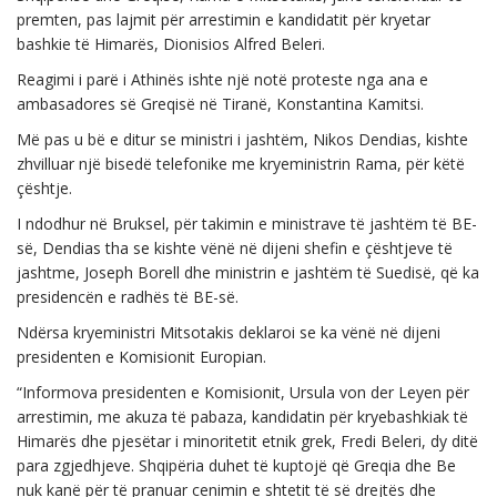
premten, pas lajmit për arrestimin e kandidatit për kryetar
bashkie të Himarës, Dionisios Alfred Beleri.
Reagimi i parë i Athinës ishte një notë proteste nga ana e
ambasadores së Greqisë në Tiranë, Konstantina Kamitsi.
Më pas u bë e ditur se ministri i jashtëm, Nikos Dendias, kishte
zhvilluar një bisedë telefonike me kryeministrin Rama, për këtë
çështje.
I ndodhur në Bruksel, për takimin e ministrave të jashtëm të BE-
së, Dendias tha se kishte vënë në dijeni shefin e çështjeve të
jashtme, Joseph Borell dhe ministrin e jashtëm të Suedisë, që ka
presidencën e radhës të BE-së.
Ndërsa kryeministri Mitsotakis deklaroi se ka vënë në dijeni
presidenten e Komisionit Europian.
“Informova presidenten e Komisionit, Ursula von der Leyen për
arrestimin, me akuza të pabaza, kandidatin për kryebashkiak të
Himarës dhe pjesëtar i minoritetit etnik grek, Fredi Beleri, dy ditë
para zgjedhjeve. Shqipëria duhet të kuptojë që Greqia dhe Be
nuk kanë për të pranuar cenimin e shtetit të së drejtës dhe