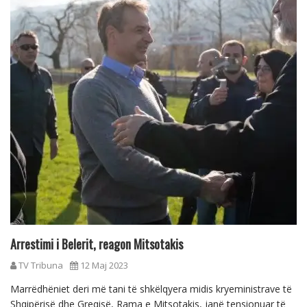
Arrestimi i Belerit, reagon Mitsotakis
TV Tribuna
12 Maj 2023
Marrëdhëniet deri më tani të shkëlqyera midis kryeministrave të
Shqipërisë dhe Greqisë, Rama e Mitsotakis, janë tensionuar të