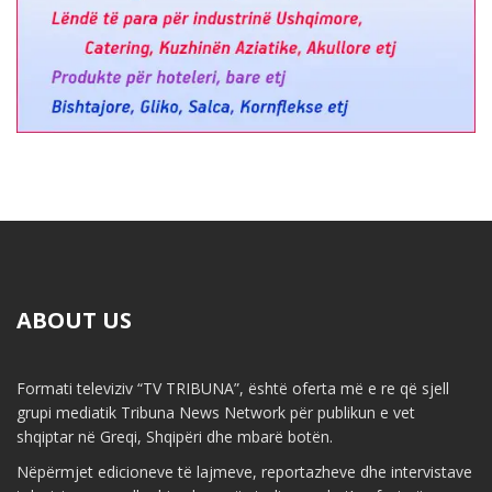
ABOUT US
Formati televiziv “TV TRIBUNA”, është oferta më e re që sjell
grupi mediatik Tribuna News Network për publikun e vet
shqiptar në Greqi, Shqipëri dhe mbarë botën.
Nëpërmjet edicioneve të lajmeve, reportazheve dhe intervistave