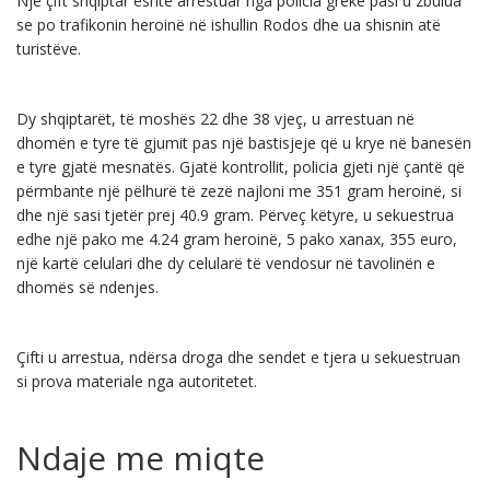
Një çift shqiptar është arrestuar nga policia greke pasi u zbulua
se po trafikonin heroinë në ishullin Rodos dhe ua shisnin atë
turistëve.
Dy shqiptarët, të moshës 22 dhe 38 vjeç, u arrestuan në
dhomën e tyre të gjumit pas një bastisjeje që u krye në banesën
e tyre gjatë mesnatës. Gjatë kontrollit, policia gjeti një çantë që
përmbante një pëlhurë të zezë najloni me 351 gram heroinë, si
dhe një sasi tjetër prej 40.9 gram. Përveç këtyre, u sekuestrua
edhe një pako me 4.24 gram heroinë, 5 pako xanax, 355 euro,
një kartë celulari dhe dy celularë të vendosur në tavolinën e
dhomës së ndenjes.
Çifti u arrestua, ndërsa droga dhe sendet e tjera u sekuestruan
si prova materiale nga autoritetet.
Ndaje me miqte