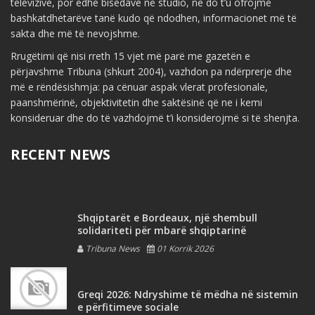
televizive, por edhe bisedave në studio, ne do t’u ofrojmë
bashkatdhetarëve tanë kudo që ndodhen, informacionet më të
sakta dhe më të nevojshme.
Rrugëtimi që nisi rreth 15 vjet më parë me gazetën e
përjavshme Tribuna (shkurt 2004), vazhdon pa ndërprerje dhe
më e rëndësishmja: pa cënuar aspak vlerat profesionale,
paanshmërinë, objektivitetin dhe saktësinë që ne i kemi
konsideruar dhe do të vazhdojmë t’i konsiderojmë si të shenjta.
RECENT NEWS
Shqiptarët e Bordeaux, një shembull
solidariteti për mbarë shqiptarinë
Tribuna News
01 Korrik 2026
Greqi 2026: Ndryshime të mëdha në sistemin
e përfitimeve sociale