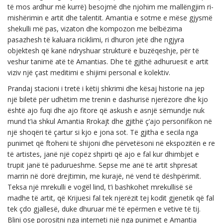
të mos ardhur më kurrë) besojmë dhe njohim me mallëngjim ri-
mishërimin e artit dhe talentit. Amantia e sotme e mëse gjysmë
shekulli më pas, vizaton dhe kompozon me belbëzima
pasazhesh të kaluara riciklimi, ri dhuron jetë dhe ngjyra
objektesh që kanë ndryshuar strukturë e buzëqeshje, për të
veshur tanimë atë të Amantias. Dhe të gjithë adhuruesit e artit
viziv një çast meditimi e shijimi personal e kolektiv.
Prandaj stacioni i tretë i këtij shkrimi dhe kësaj historie na jep
një biletë për udhëtim me trenin e dashurisë njerëzore dhe kjo
është ajo fuqi dhe ajo fitore që askush e asnjë sëmundje nuk
mund t’ia shkul Amantia Rrokajt dhe gjithë ç’ajo personifikon në
një shoqëri të çartur si kjo e jona sot. Të gjitha e secila nga
punimet që ftoheni të shijoni dhe përvetësoni në ekspozitën e re
të artistes, janë një copëz shpirti që ajo e fal kur dhimbjet e
trupit janë të padurueshme. Sepse me anë të artit shpresat
marrin në dorë drejtimin, me kurajë, në vend të dëshpërimit.
Teksa një mrekulli e vogël lind, t’i bashkohet mrekullisë së
madhe të artit, që Krijuesi fal tek njerëzit tej kodit gjenetik që fal
tek çdo gjallesë, duke dhuruar më të epërmen e vetive të tij.
Blini ose porositni nga interneti një nga punimet e Amantia