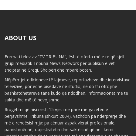
ABOUT US
Formati televiziv “TV TRIBUNA”, është oferta më e re që sjell
grupi mediatik Tribuna News Network për publikun e vet
shqiptar në Greqi, Shqipëri dhe mbarë botën.
Nëpërmjet edicioneve të lajmeve, reportazheve dhe intervistave
televizive, por edhe bisedave në studio, ne do t’u ofrojmë
bashkatdhetarëve tanë kudo që ndodhen, informacionet më të
sakta dhe më të nevojshme.
Rrugëtimi që nisi rreth 15 vjet më parë me gazetën e
përjavshme Tribuna (shkurt 2004), vazhdon pa ndërprerje dhe
më e rëndësishmja: pa cënuar aspak vlerat profesionale,
paanshmërinë, objektivitetin dhe saktësinë që ne i kemi