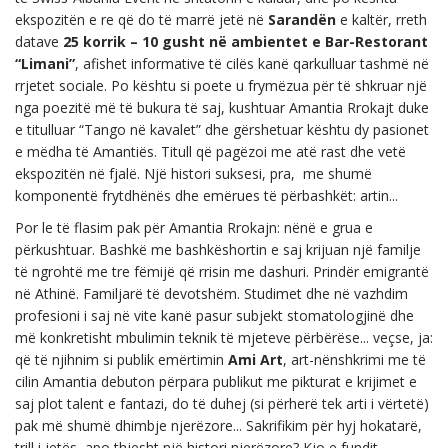
ekspozitën e re që do të marrë jetë në
Sarandën
e kaltër, rreth
datave
25 korrik – 10 gusht në ambientet e Bar-Restorant
“Limani”
, afishet informative të cilës kanë qarkulluar tashmë në
rrjetet sociale. Po kështu si poete u frymëzua për të shkruar një
nga poezitë më të bukura të saj, kushtuar Amantia Rrokajt duke
e titulluar “Tango në kavalet” dhe gërshetuar kështu dy pasionet
e mëdha të Amantiës. Titull që pagëzoi me atë rast dhe vetë
ekspozitën në fjalë. Një histori suksesi, pra, me shumë
komponentë frytdhënës dhe emërues të përbashkët: artin...
Por le të flasim pak për Amantia Rrokajn: nënë e grua e
përkushtuar. Bashkë me bashkëshortin e saj krijuan një familje
të ngrohtë me tre fëmijë që rrisin me dashuri. Prindër emigrantë
në Athinë. Familjarë të devotshëm. Studimet dhe në vazhdim
profesioni i saj në vite kanë pasur subjekt stomatologjinë dhe
më konkretisht mbulimin teknik të mjeteve përbërëse... veçse, ja:
që të njihnim si publik emërtimin
Ami Art
, art-nënshkrimi me të
cilin Amantia debuton përpara publikut me pikturat e krijimet e
saj plot talent e fantazi, do të duhej (si përherë tek arti i vërtetë)
pak më shumë dhimbje njerëzore... Sakrifikim për hyj hokatarë,
trill i jetës, apo thjesht një histori njerëzore? Kjo e fundit