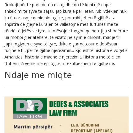
Rrokajt për të parë dritën e saj, dhe do të keni një copë
shkëlqimi të syve të saj t’u jap kurajë për jetën. Mbi vdekjen nuk
ka fituar asnjë qenie biologjike, por mbi jetën të gjithë ata
shpirtra që gjejnë kurajën të vallëzojnë mes furtunës më të
rëndë të jetës së tyre, të mësojnë tangon që ndrojtja shoqërore
ua mohoi gjer atëherë, të vizatojnë syrin e ciklonit, madje t’i
japin ngjyrën e syve të tyre, duke e çarmatosur e dobësuar
fuqinë e tij, për të gjithë njerëzimin... Kjo është historia e vogël e
Amantias, historia e madhe e njerëzimit. Historia me të cilën
ftohemi t’i vëmë një epilog të mrekullueshëm të gjithë ne.
Ndaje me miqte