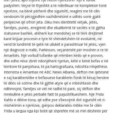
padyshim. Veçse të thjeshtë a të ndërlikuar në kompleksin tonë
njerëzor, na bënë përherë dhe sigurisht, reagimi me të cilin
vendosim të përzgjedhim vazhdimësinë e udhës sonë gjatë
peripecive që ofron jeta. Diku mes identitetit vetjak, jetës,
familjes, punës, emigrimit dhe ekuilibrimit të secilës e të gjitha
statuseve bashkë, atëherë kur mendohej se të tërë drejtimet
kanë krijuar procesin e tyre të shëndetshëm të evoluimit, në
vend të lundrimit të qetë në ullukët e parashtruar të jetës, vjen
një diagnozë e rrallë, Parkinson, veçanërisht për moshën e re të
Amantiës. Një vorbull tufanike që rrëmben këdo që e provon,
dhe edhe nëse zbret ndonjëherë njeriun, këtë e bënë befas e në
territore të panjohura, të pa hartografuara, ndoshta rrëqethëse.
Intervista e Amantias në ABC News Albania, dëfton me qetësinë
e saj karakteristike e befasuese karakterin fisnik të kësaj heroine
të ditës së sotme dhe të gjithë atyre që e mbështesin dhe
ndihmojnë, familjes së vet në radhë të parë, siç dëfton dhe
mrekullinë e jetës përballë fatit të pajustifikueshëm. Një Frida
Kahlo e ditëve tona, që edhe pse s’besojmë dot sigurisht në ri-
mishërimin e njerëzve, (përpos deklaratës mitike me të cilën
Frida u largua nga kjo botë që shprehte më së miri dëshirën për