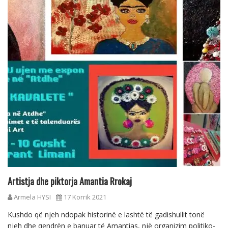
Artistja dhe piktorja Amantia Rrokaj
Armela HYSI
17 Korrik 2021
Kushdo që njeh ndopak historinë e lashtë të gadishullit tonë
njeh dhe qendrën e banuar të Amantias, një organizim politiko-