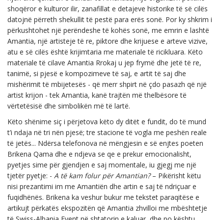
shoqëror e kulturor ilir, zanafillat e detajeve historike të së cilës
datojnë përreth shekullit të pestë para erës sonë. Por ky shkrim i
përkushtohet një perëndeshe të kohës sonë, me emrin e lashtë
Amantia, një artisteje të re, piktore dhe krijuese e arteve vizive,
atu e së cilës është krijimtaria me materiale të ricikluara. Këto
materiale të cilave Amantia Rrokaj u jep frymë dhe jetë të re,
tanimë, si pjesë e kompozimeve të saj, e artit të saj dhe
mishërimit të mbijetesës - që merr shpirt në çdo pasazh që një
artist krijon - tek Amantia, kanë trajtën më thelbësore të
vërtetësisë dhe simbolikën më të lartë.
Këto shënime siç i përjetova këto dy ditët e fundit, do të mund
t’i ndaja në tri nën pjesë; tre stacione të vogla me peshën reale
të jetës... Ndërsa telefonova në mëngjesin e së enjtes poeten
Brikena Qama dhe e ndjeva se qe e prekur emocionalisht,
pyetjes sime për gjendjen e saj momentale, iu gjegj me një
tjetër pyetje: -
A të kam folur për Amantian?
– Pikërisht këtu
nisi prezantimi im me Amantiën dhe artin e saj të ndriçuar e
fuqidhënës. Brikena ka veshur bukur me tekstet paraqitëse e
artikujt përkatës ekspozitën që Amantia zhvilloi me mbështetje
të Swiss-Albania Event në shtatorin e kaluar, dhe po kështu