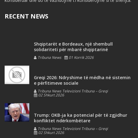
konsideruar dhe do të vazhdojmë t’i konsiderojmë si të shenjta.
RECENT NEWS
Shqiptarët e Bordeaux, një shembull
solidariteti për mbarë shqiptarinë
Tribuna News
01 Korrik 2026
Greqi 2026: Ndryshime të mëdha në sistemin
e përfitimeve sociale
Tribuna News Televizioni Tribuna – Greqi
02 Shkurt 2026
Trump: OKB-ja ka potencial për të zgjidhur
konfliktet ndërkombëtare
Tribuna News Televizioni Tribuna – Greqi
02 Shkurt 2026