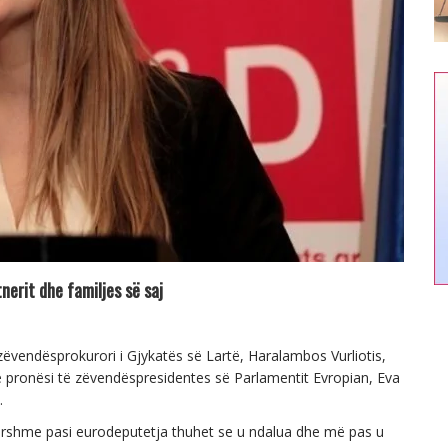
nerit dhe familjes së saj
h-zëvendësprokurori i Gjykatës së Lartë, Haralambos Vurliotis,
në pronësi të zëvendëspresidentes së Parlamentit Evropian, Eva
.
ershme pasi eurodeputetja thuhet se u ndalua dhe më pas u