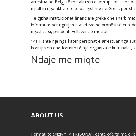
arrestua në Belgjikë me akuzën e korrupsionit dhe pa
rrjedhin nga aktivitete të paligjshme në Greqi, përfsh
Të gjitha institucionet financiare greke dhe shërbimet 
informuar për ngrirjen e aseteve në pronësi të eurode
ngushtë si, prindërit, vëllezërit e motrat.
“Kaili ishte një nga katër personat e arrestuar nga au
korrupsion dhe formim të një organizate kriminale”, 
Ndaje me miqte
ABOUT US
Formati televiziv “TV TRIBUNA”, është oferta më e re 