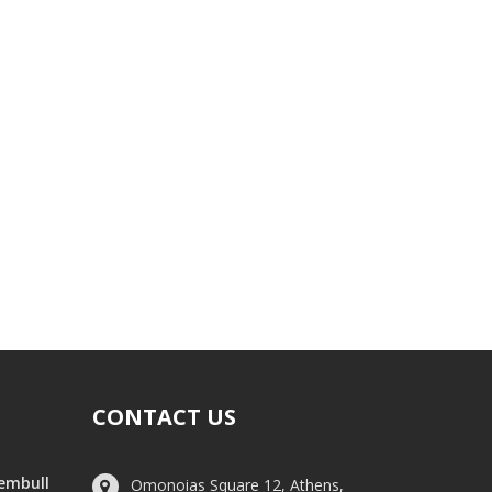
CONTACT US
hembull
Omonoias Square 12, Athens,