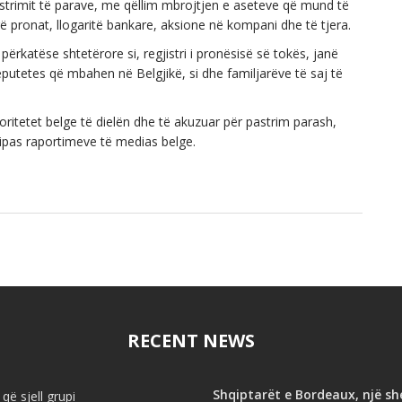
strimit të parave, me qëllim mbrojtjen e aseteve që mund të
irë pronat, llogaritë bankare, aksione në kompani dhe të tjera.
përkatëse shtetërore si, regjistri i pronësisë së tokës, janë
putetes që mbahen në Belgjikë, si dhe familjarëve të saj të
toritetet belge të dielën dhe të akuzuar për pastrim parash,
sipas raportimeve të medias belge.
RECENT NEWS
Shqiptarët e Bordeaux, një s
që sjell grupi