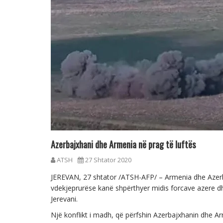
Azerbajxhani dhe Armenia në prag të luftës
ATSH
27 Shtator 2020
JEREVAN, 27 shtator /ATSH-AFP/ – Armenia dhe Azerba
vdekjeprurëse kanë shpërthyer midis forcave azere dh
Jerevani.
Një konflikt i madh, që përfshin Azerbajxhanin dhe A