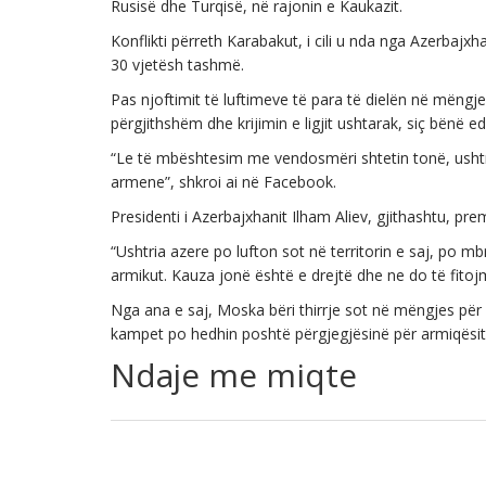
Rusisë dhe Turqisë, në rajonin e Kaukazit.
Konflikti përreth Karabakut, i cili u nda nga Azerbaj
30 vjetësh tashmë.
Pas njoftimit të luftimeve të para të dielën në mëngje
përgjithshëm dhe krijimin e ligjit ushtarak, siç bënë 
“Le të mbështesim me vendosmëri shtetin tonë, ushtri
armene”, shkroi ai në Facebook.
Presidenti i Azerbajxhanit Ilham Aliev, gjithashtu, prem
“Ushtria azere po lufton sot në territorin e saj, po mbr
armikut. Kauza jonë është e drejtë dhe ne do të fitojmë
Nga ana e saj, Moska bëri thirrje sot në mëngjes p
kampet po hedhin poshtë përgjegjësinë për armiqësit
Ndaje me miqte