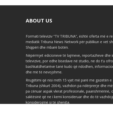
ABOUT US
Formati televiziv “TV TRIBUNA”, është oferta më e re 
mediatik Tribuna News Network për publikun e vet shq
Shqipëri dhe mbarë botën.
Nëpërmjet edicioneve të lajmeve, reportazheve dhe i
televizive, por edhe bisedave në studio, ne do t’u ofr
bashkatdhetarëve tanë kudo që ndodhen, informacio
dhe më të nevojshme.
Rrugëtimi që nisi rreth 15 vjet më parë me gazetën 
Tribuna (shkurt 2004), vazhdon pa ndërprerje dhe më
pa cënuar aspak vlerat profesionale, paanshmërinë, ob
saktësinë që ne i kemi konsideruar dhe do të vazhdoj
konsiderojmë si të shenjta.