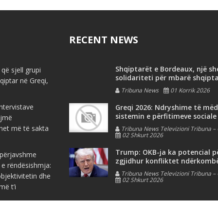
RECENT NEWS
Shqiptarët e Bordeaux, një s
që sjell grupi
solidariteti për mbarë shqipt
iptar në Greqi,
Tribuna News
01 Korrik 2026
ntervistave
Greqi 2026: Ndryshime të më
sistemin e përfitimeve sociale
ojmë
net më të sakta
Tribuna News Televizioni Tribuna – 
02 Shkurt 2026
Trump: OKB-ja ka potencial p
e përjavshme
zgjidhur konfliktet ndërkomb
 e rëndësishmja:
Tribuna News Televizioni Tribuna – 
jektivitetin dhe
02 Shkurt 2026
më t’i