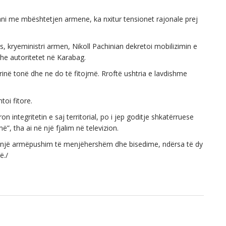
xhani me mbështetjen armene, ka nxitur tensionet rajonale prej
s, kryeministri armen, Nikoll Pachinian dekretoi mobilizimin e
edhe autoritetet në Karabag.
në tonë dhe ne do të fitojmë. Rroftë ushtria e lavdishme
toi fitore.
on integritetin e saj territorial, po i jep goditje shkatërruese
”, tha ai në një fjalim në televizion.
ër një armëpushim të menjëhershëm dhe bisedime, ndërsa të dy
ë./