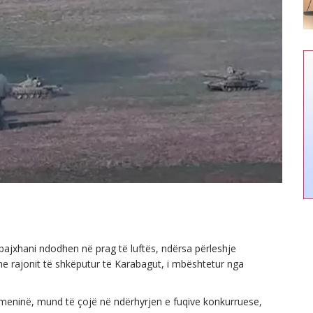
jxhani ndodhen në prag të luftës, ndërsa përleshje
e rajonit të shkëputur të Karabagut, i mbështetur nga
rmeninë, mund të çojë në ndërhyrjen e fuqive konkurruese,