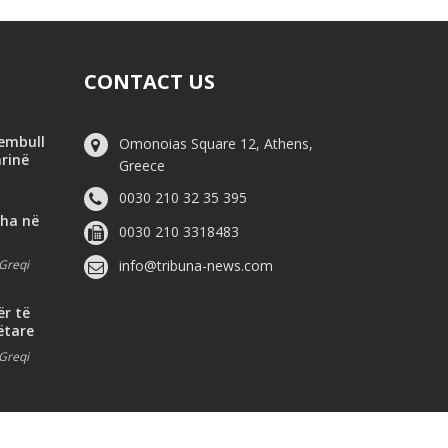
CONTACT US
hembull
Omonoias Square 12, Athens,
arinë
Greece
0030 210 32 35 395
dha në
0030 210 3318483
Greqi
info@tribuna-news.com
ër të
ëtare
Greqi