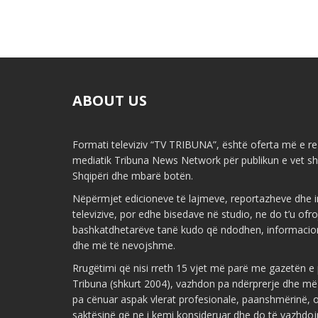
ABOUT US
Formati televiziv “TV TRIBUNA”, është oferta më e re 
mediatik Tribuna News Network për publikun e vet shq
Shqipëri dhe mbarë botën.
Nëpërmjet edicioneve të lajmeve, reportazheve dhe i
televizive, por edhe bisedave në studio, ne do t’u ofr
bashkatdhetarëve tanë kudo që ndodhen, informacio
dhe më të nevojshme.
Rrugëtimi që nisi rreth 15 vjet më parë me gazetën 
Tribuna (shkurt 2004), vazhdon pa ndërprerje dhe më
pa cënuar aspak vlerat profesionale, paanshmërinë, ob
saktësinë që ne i kemi konsideruar dhe do të vazhdoj