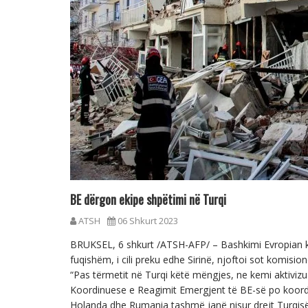
BE dërgon ekipe shpëtimi në Turqi
ATSH
06 Shkurt 2023
BRUKSEL, 6 shkurt /ATSH-AFP/ – Bashkimi Evropian ka
fuqishëm, i cili preku edhe Sirinë, njoftoi sot komisi
“Pas tërmetit në Turqi këtë mëngjes, ne kemi aktiviz
Koordinuese e Reagimit Emergjent të BE-së po koordi
Holanda dhe Rumania tashmë janë nisur drejt Turqisë”,