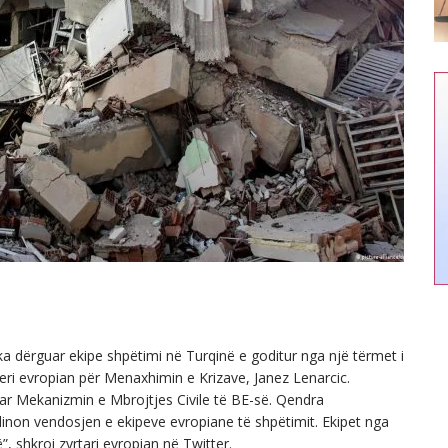
 dërguar ekipe shpëtimi në Turqinë e goditur nga një tërmet i
oneri evropian për Menaxhimin e Krizave, Janez Lenarcic.
uar Mekanizmin e Mbrojtjes Civile të BE-së. Qendra
non vendosjen e ekipeve evropiane të shpëtimit. Ekipet nga
 shkroi zyrtari evropian në Twitter.