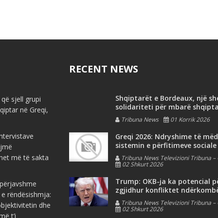
RECENT NEWS
Shqiptarët e Bordeaux, një s
që sjell grupi
solidariteti për mbarë shqipt
iptar në Greqi,
Tribuna News
01 Korrik 2026
ntervistave
Greqi 2026: Ndryshime të më
sistemin e përfitimeve sociale
ojmë
net më të sakta
Tribuna News Televizioni Tribuna – 
02 Shkurt 2026
Trump: OKB-ja ka potencial p
e përjavshme
zgjidhur konfliktet ndërkomb
 e rëndësishmja:
Tribuna News Televizioni Tribuna – 
jektivitetin dhe
02 Shkurt 2026
më t’i