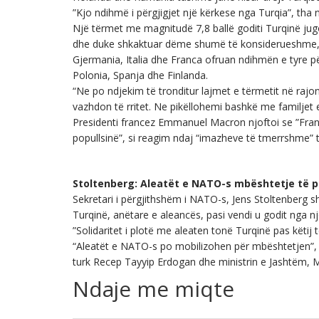
”Kjo ndihmë i përgjigjet një kërkese nga Turqia”, tha
Një tërmet me magnitudë 7,8 ballë goditi Turqinë jugo
dhe duke shkaktuar dëme shumë të konsiderueshme, si
Gjermania, Italia dhe Franca ofruan ndihmën e tyre pë
Polonia, Spanja dhe Finlanda.
“Ne po ndjekim të tronditur lajmet e tërmetit në rajon
vazhdon të rritet. Ne pikëllohemi bashkë me familjet e
Presidenti francez Emmanuel Macron njoftoi se ”Fran
popullsinë”, si reagim ndaj “imazheve të tmerrshme” 
Stoltenberg: Aleatët e NATO-s mbështetje të p
Sekretari i përgjithshëm i NATO-s, Jens Stoltenberg sh
Turqinë, anëtare e aleancës, pasi vendi u godit nga nj
”Solidaritet i plotë me aleaten tonë Turqinë pas këtij
“Aleatët e NATO-s po mobilizohen për mbështetjen”, 
turk Recep Tayyip Erdogan dhe ministrin e Jashtëm, 
Ndaje me miqte