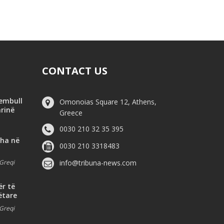
CONTACT US
hembull
Omonoias Square 12, Athens,
arinë
Greece
0030 210 32 35 395
dha në
0030 210 3318483
Greqi
info@tribuna-news.com
ër të
ëtare
Greqi