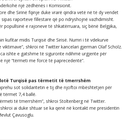
 ndërkohë një zëdhënës i Komisionit.
re dhe Sirinë fqinje duke vrarë qindra vetë në të dy vendet
pas raporteve fillestare që po ndryshojnë vazhdimisht.
r popullsinë e rajoneve të shkatërruara, siç bënë Belgjika,
in kufitar midis Turqisë dhe Sirisë. Numri i të vdekurve
 viktimave”, shkroi në Twitter kancelari gjerman Olaf Scholz.
ca ishte e gatshme të siguronte ndihmë urgjente për
të një “tërmeti me forcë të paprecedentë”.
lotë Turqisë pas tërmetit të tmerrshëm
prehu sot solidaritetin e tij dhe njoftoi mbështetjen për
ë tërmet 7,4 ballë.
 tërmeti të tmerrshëm”, shkroi Stoltenberg në Twitter.
shkroi ai duke shtuar se ka qenë në kontakt me presidentin
Mevlut Çavusoglu.