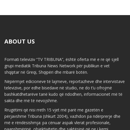
ABOUT US
Formati televiziv “TV TRIBUNA”, është oferta më e re që sjell
grupi mediatik Tribuna News Network për publikun e vet
shqiptar në Greqi, Shqipëri dhe mbarë botën.
Nëpërmjet edicioneve të lajmeve, reportazheve dhe intervistave
televizive, por edhe bisedave në studio, ne do t’u ofrojmë
bashkatdhetarëve tanë kudo që ndodhen, informacionet më të
sakta dhe më të nevojshme.
Rrugëtimi që nisi rreth 15 vjet më parë me gazetën e
përjavshme Tribuna (shkurt 2004), vazhdon pa ndërprerje dhe
më e rëndësishmja: pa cënuar aspak vlerat profesionale,
paanshmërinë, objektivitetin dhe saktësinë që ne i kemi