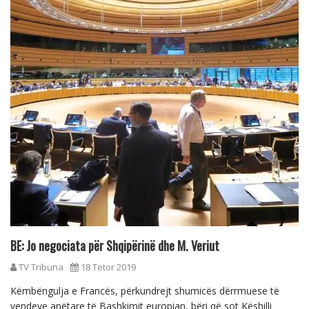
BE: Jo negociata për Shqipërinë dhe M. Veriut
TV Tribuna
18 Tetor 2019
Këmbëngulja e Francës, përkundrejt shumicës dërrmuese të
vendeve anëtare të Bashkimit europian, bëri që sot Këshilli