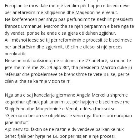
Europian të mos dalë me një vendim për hapjen e bisedimeve
për anëtarësim me Shqipërinë dhe Maqedoninë e Veriut.
Në konferencën për shtyp pas përfundimit të Këshillit presidenti
francez Emmanuel Macron tha se njeh përparimin e bërë nga të
dy vendet, por se ka ende disa gjëra që duhen zgjidhur.
Ai i mëshoi idesë së tij për reformimin e procesit të bisedimeve
për anëtarësim dhe zgjerimit, të cilin e cilësoi si një proces
burokratik.
Nëse ne nuk funksionojmë si duhet me 27 anëtarë, si mund të
jetë më mirë me 28, 29 apo 30”, tha presidenti Macron duke ju
referuar dhe probelemeve të brendshme të vetë BE-së, për të
cilën ai tha se ka “një vizion të ri”.
Nga ana e saj kancelarja gjermane Angela Merkel u shpreh e
keqardhur që nuk pati unanimitet për hapjen e bisedimeve me
Shqipërinë dhe Maqedoninë e Veriut, ndërsa theksoi se
“Gjermania beson se objektivat e vëna nga Komisioni europian
janë arritur”.
Ajo nënvizoi faktin se në rastin e dy vendeve ballkanike nuk
bëhet fjalë për hyrje në BE por për nisjen e një procesi.