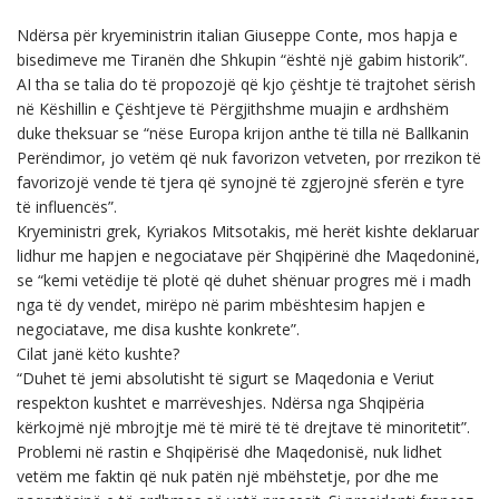
Ndërsa për kryeministrin italian Giuseppe Conte, mos hapja e
bisedimeve me Tiranën dhe Shkupin “është një gabim historik”.
AI tha se talia do të propozojë që kjo çështje të trajtohet sërish
në Këshillin e Çështjeve të Përgjithshme muajin e ardhshëm
duke theksuar se “nëse Europa krijon anthe të tilla në Ballkanin
Perëndimor, jo vetëm që nuk favorizon vetveten, por rrezikon të
favorizojë vende të tjera që synojnë të zgjerojnë sferën e tyre
të influencës”.
Kryeministri grek, Kyriakos Mitsotakis, më herët kishte deklaruar
lidhur me hapjen e negociatave për Shqipërinë dhe Maqedoninë,
se “kemi vetëdije të plotë që duhet shënuar progres më i madh
nga të dy vendet, mirëpo në parim mbështesim hapjen e
negociatave, me disa kushte konkrete”.
Cilat janë këto kushte?
“Duhet të jemi absolutisht të sigurt se Maqedonia e Veriut
respekton kushtet e marrëveshjes. Ndërsa nga Shqipëria
kërkojmë një mbrojtje më të mirë të të drejtave të minoritetit”.
Problemi në rastin e Shqipërisë dhe Maqedonisë, nuk lidhet
vetëm me faktin që nuk patën një mbëhstetje, por dhe me