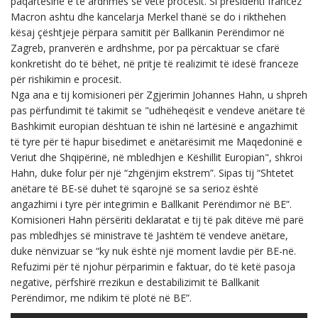
paqartësinë e të ardhmes së vetë procesit. Si presidenti francez
Macron ashtu dhe kancelarja Merkel thanë se do i rikthehen
kësaj çështjeje përpara samitit për Ballkanin Perëndimor në
Zagreb, pranverën e ardhshme, por pa përcaktuar se cfarë
konkretisht do të bëhet, në pritje të realizimit të idesë franceze
për rishikimin e procesit.
Nga ana e tij komisioneri për Zgjerimin Johannes Hahn, u shpreh
pas përfundimit të takimit se "udhëheqësit e vendeve anëtare të
Bashkimit europian dështuan të ishin në lartësinë e angazhimit
të tyre për të hapur bisedimet e anëtarësimit me Maqedoninë e
Veriut dhe Shqipërinë, në mbledhjen e Këshillit Europian", shkroi
Hahn, duke folur për një “zhgënjim ekstrem”. Sipas tij “Shtetet
anëtare të BE-së duhet të sqarojnë se sa serioz është
angazhimi i tyre për integrimin e Ballkanit Perëndimor në BE”.
Komisioneri Hahn përsëriti deklaratat e tij të pak ditëve më parë
pas mbledhjes së ministrave të Jashtëm të vendeve anëtare,
duke nënvizuar se “ky nuk është një moment lavdie për BE-në.
Refuzimi për të njohur përparimin e faktuar, do të ketë pasoja
negative, përfshirë rrezikun e destabilizimit të Ballkanit
Perëndimor, me ndikim të plotë në BE”.