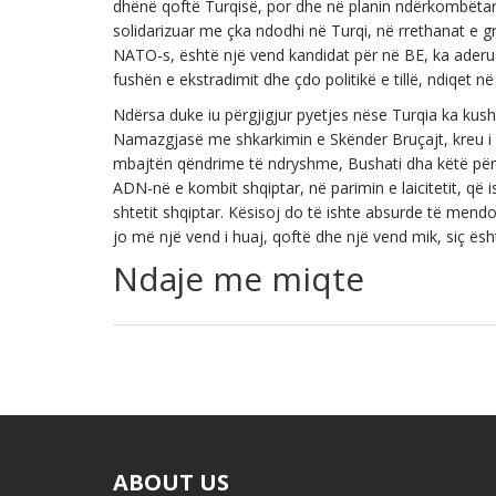
dhënë qoftë Turqisë, por dhe në planin ndërkombëtar.
solidarizuar me çka ndodhi në Turqi, në rrethanat e gru
NATO-s, është një vend kandidat për në BE, ka ade
fushën e ekstradimit dhe çdo politikë e tillë, ndiqet n
Ndërsa duke iu përgjigjur pyetjes nëse Turqia ka kush
Namazgjasë me shkarkimin e Skënder Bruçajt, kreu i
mbajtën qëndrime të ndryshme, Bushati dha këtë përgj
ADN-në e kombit shqiptar, në parimin e laicitetit, që i
shtetit shqiptar. Kësisoj do të ishte absurde të mendo
jo më një vend i huaj, qoftë dhe një vend mik, siç ësh
Ndaje me miqte
ABOUT US