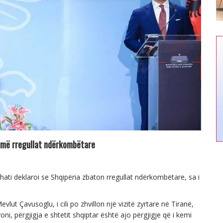
ojmë rregullat ndërkombëtare
ati deklaroi se Shqipëria zbaton rregullat ndërkombëtare, sa i
t Çavusoglu, i cili po zhvillon një vizitë zyrtare në Tiranë,
oni, përgjigja e shtetit shqiptar është ajo përgjigje që i kemi