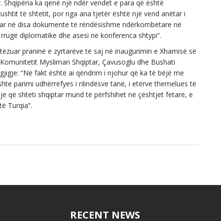
 Shqipëria ka qenë një ndër vendet e para që është
shtit të shtetit, por nga ana tjetër është një vend anëtar i
ruar në disa dokumente të rëndësishme ndërkombëtare në
ë rrugë diplomatike dhe asesi në konferenca shtypi”.
tëzuar praninë e zyrtarëve të saj në inaugurimin e Xhamisë së
 Komunitetit Mysliman Shqiptar, Çavusoglu dhe Bushati
igje: “Në fakt është ai qëndrim i njohur që ka të bëjë me
shte parimi udhërrëfyes i rilindësve tanë, i etërve themelues të
je që shteti shqiptar mund të përfshihet në çështjet fetare, e
të Turqia”.
RECENT NEWS