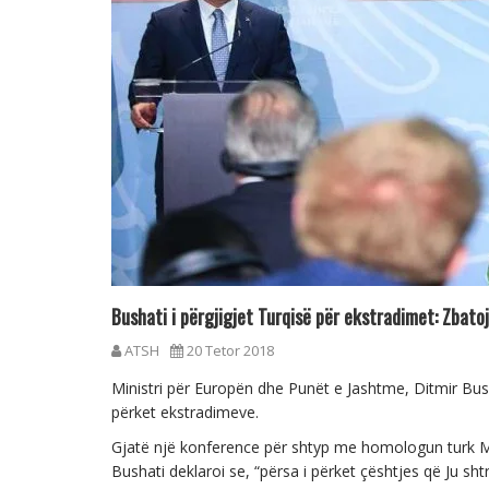
Bushati i përgjigjet Turqisë për ekstradimet: Zbat
ATSH
20 Tetor 2018
Ministri për Europën dhe Punët e Jashtme, Ditmir Bush
përket ekstradimeve.
Gjatë një konference për shtyp me homologun turk Mevlu
Bushati deklaroi se, “përsa i përket çështjes që Ju shtr