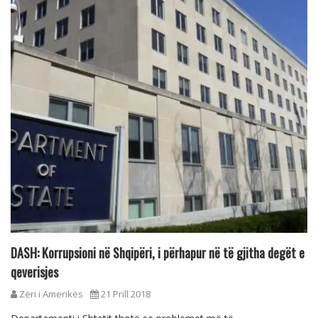
DASH: Korrupsioni në Shqipëri, i përhapur në të gjitha degët e
qeverisjes
Zëri i Amerikës
21 Prill 2018