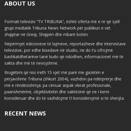
ABOUT US
Formati televiziv “TV TRIBUNA”, është oferta më e re që sjell
grupi mediatik Tribuna News Network për publikun e vet
shqiptar në Greqi, Shqipëri dhe mbarë botën.
Nëpërmjet edicioneve të lajmeve, reportazheve dhe intervistave
televizive, por edhe bisedave në studio, ne do t’u ofrojmë
bashkatdhetarëve tanë kudo që ndodhen, informacionet më të
sakta dhe më të nevojshme.
Rrugëtimi që nisi rreth 15 vjet më parë me gazetën e
përjavshme Tribuna (shkurt 2004), vazhdon pa ndërprerje dhe
më e rëndësishmja: pa cënuar aspak vlerat profesionale,
paanshmërinë, objektivitetin dhe saktësinë që ne i kemi
konsideruar dhe do të vazhdojmë t’i konsiderojmë si të shenjta.
RECENT NEWS