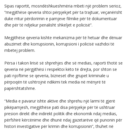
Sipas raportit, mosndëshkueshmëria mbeti një problem serioz,
“megjithëse qeveria shtoi përpjekjet për ta trajtuar, veçanërisht
duke rritur përdorimin e pamjeve filmike për të dokumentuar
dhe për të ndjekur penalisht shkeljet e policisë”.
Megjithëse qeveria kishte mekanizma për të hetuar dhe dënuar
abuzimet dhe korrupsionin, korrupsioni i policisë vazhdoi të
mbetej problem.
Përsa i takon lirisë së shprehjes dhe së medias, raporti thotë se
qeveria në përgjithësi i respektoi këto të drejta, por shton se
pati njoftime se qeveria, bizneset dhe grupet kriminale u
përpoqën të ushtrojnë ndikimi tek media në mënyrë të
papërshtatshme.
“Media e pavarur ishte aktive dhe shprehu një larmi të gjerë
pikëpamjesh, megjithëse pati disa përpjekje për të ushtruar
presion direkt dhe indirekt politik dhe ekonomik ndaj medias,
përfshirë kërcënime dhe dhunë ndaj gazetarëve që punonin për
histori investigative për krimin dhe korrupsionin”, thuhet në