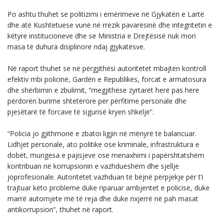
Po ashtu thuhet se politizimi i emërimeve në Gjykatën e Lartë
dhe atë Kushtetuese vunë në rrezik pavarësinë dhe integritetin e
këtyre institucioneve dhe se Ministria e Drejtësisë nuk mori
masa të duhura disiplinore ndaj gjykatësve.
Në raport thuhet se në përgjithësi autoritetet mbajtën kontroll
efektiv mbi policinë, Gardën e Republikës, forcat e armatosura
dhe shërbimin e zbulimit, “megjithëse zyrtarët herë pas here
përdorën burime shtetërore për përfitime personale dhe
pjesëtarë të forcave të sigurisë kryen shkelje”.
“Policia jo gjithmonë e zbatoi ligjin në mënyrë të balancuar.
Lidhjet personale, ato politike ose kriminale, infrastruktura e
dobët, mungesa e pajisjeve ose menaxhimi i papërshtatshëm
kontribuan në korrupsionin e vazhdueshëm dhe sjellje
joprofesionale. Autoritetet vazhduan të bëjnë përpjekje për t’i
trajtuar këto probleme duke riparuar ambjentet e policisë, duke
marrë automjete më të reja dhe duke nxjerrë në pah masat
antikorrupsion”, thuhet në raport.