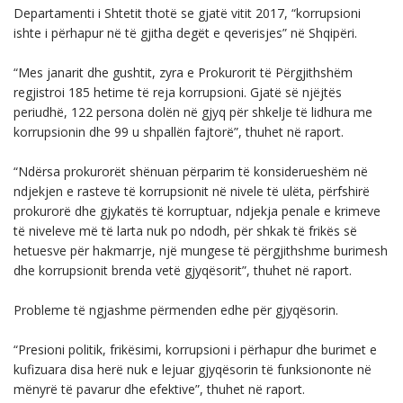
Departamenti i Shtetit thotë se gjatë vitit 2017, “korrupsioni
ishte i përhapur në të gjitha degët e qeverisjes” në Shqipëri.
“Mes janarit dhe gushtit, zyra e Prokurorit të Përgjithshëm
regjistroi 185 hetime të reja korrupsioni. Gjatë së njëjtës
periudhë, 122 persona dolën në gjyq për shkelje të lidhura me
korrupsionin dhe 99 u shpallën fajtorë”, thuhet në raport.
“Ndërsa prokurorët shënuan përparim të konsiderueshëm në
ndjekjen e rasteve të korrupsionit në nivele të ulëta, përfshirë
prokurorë dhe gjykatës të korruptuar, ndjekja penale e krimeve
të niveleve më të larta nuk po ndodh, për shkak të frikës së
hetuesve për hakmarrje, një mungese të përgjithshme burimesh
dhe korrupsionit brenda vetë gjyqësorit”, thuhet në raport.
Probleme të ngjashme përmenden edhe për gjyqësorin.
“Presioni politik, frikësimi, korrupsioni i përhapur dhe burimet e
kufizuara disa herë nuk e lejuar gjyqësorin të funksiononte në
mënyrë të pavarur dhe efektive”, thuhet në raport.