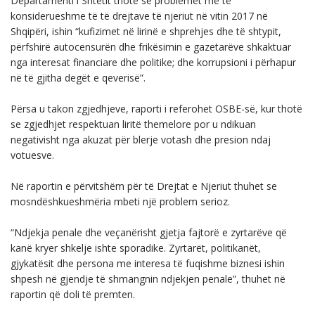
Departamenti i Shtetit thotë se problemet më të
konsiderueshme të të drejtave të njeriut në vitin 2017 në
Shqipëri, ishin “kufizimet në lirinë e shprehjes dhe të shtypit,
përfshirë autocensurën dhe frikësimin e gazetarëve shkaktuar
nga interesat financiare dhe politike; dhe korrupsioni i përhapur
në të gjitha degët e qeverisë”.
Përsa u takon zgjedhjeve, raporti i referohet OSBE-së, kur thotë
se zgjedhjet respektuan liritë themelore por u ndikuan
negativisht nga akuzat për blerje votash dhe presion ndaj
votuesve.
Në raportin e përvitshëm për të Drejtat e Njeriut thuhet se
mosndëshkueshmëria mbeti një problem serioz.
“Ndjekja penale dhe veçanërisht gjetja fajtorë e zyrtarëve që
kanë kryer shkelje ishte sporadike. Zyrtarët, politikanët,
gjykatësit dhe persona me interesa të fuqishme biznesi ishin
shpesh në gjendje të shmangnin ndjekjen penale”, thuhet në
raportin që doli të premten.