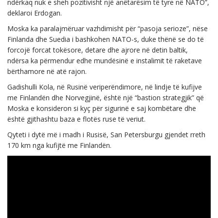
ndërkaq nuk e sheh pozitivisht një anëtarësim të tyre në NATO”,
deklaroi Erdogan.
Moska ka paralajmëruar vazhdimisht për “pasoja serioze”, nëse
Finlanda dhe Suedia i bashkohen NATO-s, duke thënë se do të
forcojë forcat tokësore, detare dhe ajrore në detin baltik,
ndërsa ka përmendur edhe mundësinë e instalimit të raketave
bërthamore në atë rajon.
Gadishulli Kola, në Rusinë veriperëndimore, në lindje të kufijve
me Finlandën dhe Norvegjinë, është një “bastion strategjik” që
Moska e konsideron si kyç për sigurinë e saj kombëtare dhe
është gjithashtu baza e flotës ruse të veriut.
Qyteti i dytë më i madh i Rusisë, San Petersburgu gjendet rreth
170 km nga kufijtë me Finlandën.