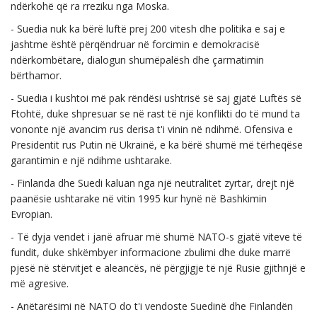
ndërkohë që ra rreziku nga Moska.
- Suedia nuk ka bërë luftë prej 200 vitesh dhe politika e saj e
jashtme është përqëndruar në forcimin e demokracisë
ndërkombëtare, dialogun shumëpalësh dhe çarmatimin
bërthamor.
- Suedia i kushtoi më pak rëndësi ushtrisë së saj gjatë Luftës së
Ftohtë, duke shpresuar se në rast të një konflikti do të mund ta
vononte një avancim rus derisa t'i vinin në ndihmë. Ofensiva e
Presidentit rus Putin në Ukrainë, e ka bërë shumë më tërheqëse
garantimin e një ndihme ushtarake.
- Finlanda dhe Suedi kaluan nga një neutralitet zyrtar, drejt një
paanësie ushtarake në vitin 1995 kur hynë në Bashkimin
Evropian.
- Të dyja vendet i janë afruar më shumë NATO-s gjatë viteve të
fundit, duke shkëmbyer informacione zbulimi dhe duke marrë
pjesë në stërvitjet e aleancës, në përgjigje të një Rusie gjithnjë e
më agresive.
- Anëtarësimi në NATO do t'i vendoste Suedinë dhe Finlandën