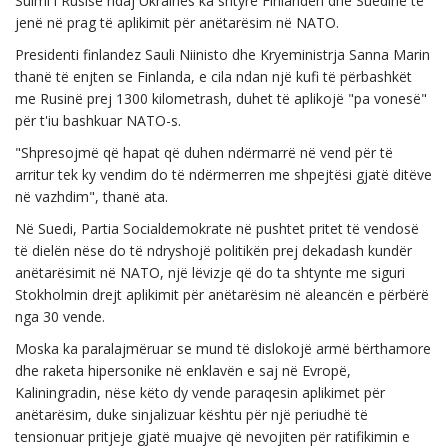
Sulmi i Rusisë ndaj Ukrainës ka shtyrë Finlandën dhe Suedinë të
jenë në prag të aplikimit për anëtarësim në NATO.
Presidenti finlandez Sauli Niinisto dhe Kryeministrja Sanna Marin
thanë të enjten se Finlanda, e cila ndan një kufi të përbashkët
me Rusinë prej 1300 kilometrash, duhet të aplikojë "pa vonesë"
për t'iu bashkuar NATO-s.
"Shpresojmë që hapat që duhen ndërmarrë në vend për të
arritur tek ky vendim do të ndërmerren me shpejtësi gjatë ditëve
në vazhdim", thanë ata.
Në Suedi, Partia Socialdemokrate në pushtet pritet të vendosë
të dielën nëse do të ndryshojë politikën prej dekadash kundër
anëtarësimit në NATO, një lëvizje që do ta shtynte me siguri
Stokholmin drejt aplikimit për anëtarësim në aleancën e përbërë
nga 30 vende.
Moska ka paralajmëruar se mund të dislokojë armë bërthamore
dhe raketa hipersonike në enklavën e saj në Evropë,
Kaliningradin, nëse këto dy vende paraqesin aplikimet për
anëtarësim, duke sinjalizuar kështu për një periudhë të
tensionuar pritjeje gjatë muajve që nevojiten për ratifikimin e