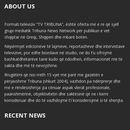
ABOUT US
Formati televiziv “TV TRIBUNA”, është oferta më e re që sjell
grupi mediatik Tribuna News Network për publikun e vet
shqiptar në Greqi, Shqipëri dhe mbarë botën.
Nëpërmjet edicioneve të lajmeve, reportazheve dhe intervistave
televizive, por edhe bisedave në studio, ne do t’u ofrojmë
bashkatdhetarëve tanë kudo që ndodhen, informacionet më të
sakta dhe më të nevojshme.
Rrugëtimi që nisi rreth 15 vjet më parë me gazetën e
përjavshme Tribuna (shkurt 2004), vazhdon pa ndërprerje dhe
më e rëndësishmja: pa cënuar aspak vlerat profesionale,
paanshmërinë, objektivitetin dhe saktësinë që ne i kemi
konsideruar dhe do të vazhdojmë t’i konsiderojmë si të shenjta.
RECENT NEWS