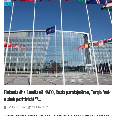
Finlanda dhe Suedia në NATO, Rusia paralajmëron, Turqia "nuk
e sheh pozitivisht"?...
TV TRIBUNA
13 Maj 2022