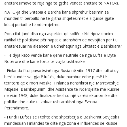
anëtarësimeve të reja nga të gjitha vendet anëtare të NATO-s.
NATO-ja dhe Shtëpia e Bardhë kanë shprehur besimin se
munden t'i përballojnë të gjitha shqetësimet e sigurisë gjatë
kësaj periudhe të ndërmjetme.
Por, cilat janë disa nga aspektet që sollën këtë ripozicionim
radikal të politikave për hapat e ardhshëm që nevojiten për t'u
anëtarësuar në aleancën e udhëhequr nga Shtetet e Bashkuara?
- Të dyja këto vende kanë qenë neutrale që nga Lufta e Dytë
Botërore dhe kanë forca të vogla ushtarake.
- Finlanda fitoi pavarësinë nga Rusia në vitin 1917 dhe luftoi dy
herë kundër saj gjatë luftës, duke humbur edhe pjesë të
territorit që e mori Moska. Finlanda nënshkroi një Marrëveshje
Miqësie, Bashkëpunimi dhe Asistence të Ndërsjelltë me Rusinë
në vitin 1948, duke finalizuar kështu një varësi ekonomike dhe
politike dhe duke u izoluar ushtarakisht nga Evropa
Perëndimore.
- Fundi i Luftës së Ftohtë dhe shpërbërja e Bashkimit Sovjetik i
mundësuan Finlandës të dilte nga zona e influencës së Rusisë,