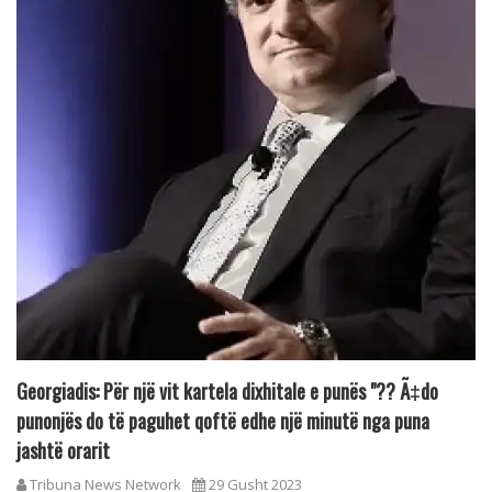
Georgiadis: Për një vit kartela dixhitale e punës "?? Ã‡do
punonjës do të paguhet qoftë edhe një minutë nga puna
jashtë orarit
Tribuna News Network
29 Gusht 2023