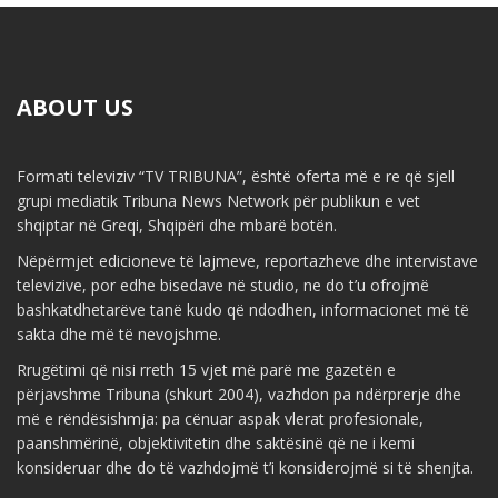
ABOUT US
Formati televiziv “TV TRIBUNA”, është oferta më e re që sjell
grupi mediatik Tribuna News Network për publikun e vet
shqiptar në Greqi, Shqipëri dhe mbarë botën.
Nëpërmjet edicioneve të lajmeve, reportazheve dhe intervistave
televizive, por edhe bisedave në studio, ne do t’u ofrojmë
bashkatdhetarëve tanë kudo që ndodhen, informacionet më të
sakta dhe më të nevojshme.
Rrugëtimi që nisi rreth 15 vjet më parë me gazetën e
përjavshme Tribuna (shkurt 2004), vazhdon pa ndërprerje dhe
më e rëndësishmja: pa cënuar aspak vlerat profesionale,
paanshmërinë, objektivitetin dhe saktësinë që ne i kemi
konsideruar dhe do të vazhdojmë t’i konsiderojmë si të shenjta.