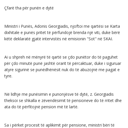
Çfarë tha për punën e dytë
Ministri i Punës, Adonis Georgiadis, njoftoi me qartësi se Karta
dixhitale e punës pritet të përfundojë brenda një viti, duke bërë
këtë deklaratë gjatë intervistës në emisionin "Sot" në SKAI.
Ai u shpreh në mënyrë të qartë se çdo punëtor do të paguhet
për çdo minutë punë jashtë orarit të përcaktuar, duke i siguruar
atyre sigurinë se punëdhënësit nuk do të abuzojnë me pagat e
tyre.
Në lidhje me punësimin e punonjësve të dytë, z. Georgiadis
theksoi se shkalla e zëvendësimit të pensioneve do të rritet dhe
ata do të përfitojnë pension më të lartë.
Sa i përket procesit të aplikimit për pensione, ministri bëri të