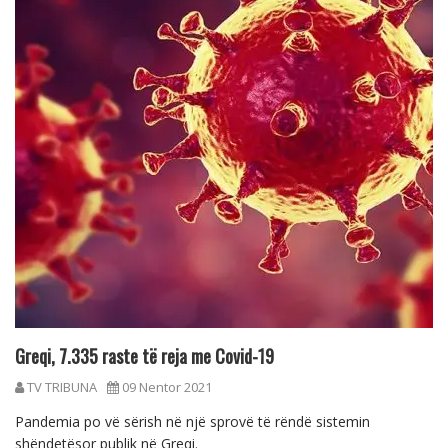
Greqi, 7.335 raste të reja me Covid-19
TV TRIBUNA
09 Nentor 2021
Pandemia po vë sërish në një sprovë të rëndë sistemin
shëndetësor publik në Greqi.