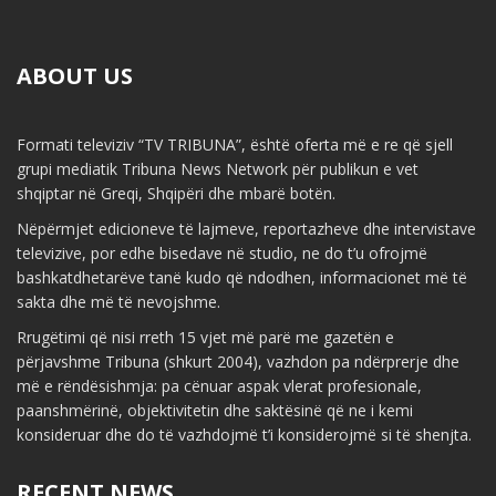
ABOUT US
Formati televiziv “TV TRIBUNA”, është oferta më e re që sjell
grupi mediatik Tribuna News Network për publikun e vet
shqiptar në Greqi, Shqipëri dhe mbarë botën.
Nëpërmjet edicioneve të lajmeve, reportazheve dhe intervistave
televizive, por edhe bisedave në studio, ne do t’u ofrojmë
bashkatdhetarëve tanë kudo që ndodhen, informacionet më të
sakta dhe më të nevojshme.
Rrugëtimi që nisi rreth 15 vjet më parë me gazetën e
përjavshme Tribuna (shkurt 2004), vazhdon pa ndërprerje dhe
më e rëndësishmja: pa cënuar aspak vlerat profesionale,
paanshmërinë, objektivitetin dhe saktësinë që ne i kemi
konsideruar dhe do të vazhdojmë t’i konsiderojmë si të shenjta.
RECENT NEWS