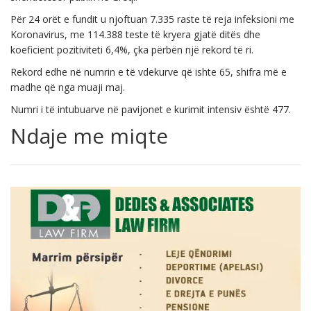
Për 24 orët e fundit u njoftuan 7.335 raste të reja infeksioni me
Koronavirus, me 114.388 teste të kryera gjatë ditës dhe
koeficient pozitiviteti 6,4%, çka përbën një rekord të ri.
Rekord edhe në numrin e të vdekurve që ishte 65, shifra më e
madhe që nga muaji maj.
Numri i të intubuarve në pavijonet e kurimit intensiv është 477.
Ndaje me miqte