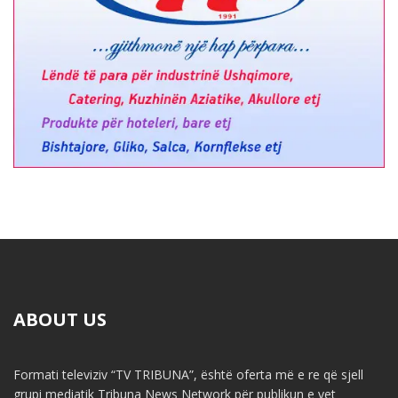
ABOUT US
Formati televiziv “TV TRIBUNA”, është oferta më e re që sjell
grupi mediatik Tribuna News Network për publikun e vet