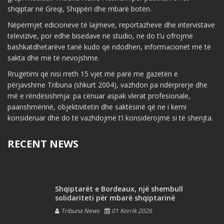
shqiptar në Greqi, Shqipëri dhe mbarë botën.
Nëpërmjet edicioneve të lajmeve, reportazheve dhe intervistave
televizive, por edhe bisedave në studio, ne do t’u ofrojmë
bashkatdhetarëve tanë kudo që ndodhen, informacionet më të
sakta dhe më të nevojshme.
Rrugëtimi që nisi rreth 15 vjet më parë me gazetën e
përjavshme Tribuna (shkurt 2004), vazhdon pa ndërprerje dhe
më e rëndësishmja: pa cënuar aspak vlerat profesionale,
paanshmërinë, objektivitetin dhe saktësinë që ne i kemi
konsideruar dhe do të vazhdojmë t’i konsiderojmë si të shenjta.
RECENT NEWS
Shqiptarët e Bordeaux, një shembull
solidariteti për mbarë shqiptarinë
Tribuna News
01 Korrik 2026