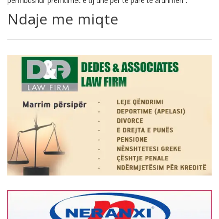
përmbushur premtimet e tij dhe për të parë të ardhmen”.
Ndaje me miqte