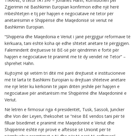
TIRANË, 6 tetor /ATSH/ – Johanes Hahn, Komisioneri për
Zgjerimin në Bashkimin Europian konfirmon edhe një herë
mbështetjen e tij për hapjen e negociatave në tetor për
anëtarësimin e Shqipërisë dhe Maqedonisë së veriut në
Bashkimin Europian.
“Shqipëria dhe Maqedonia e Veriut i janë përgjigjur reformave të
kërkuara, tani është koha që edhe shtetet anëtare të përgjigjen.
Faleminderit drejtuesve të BE-së për qëndrimin e fortë për
hapjen e negociatave të pranimit me të dy vendet në Tetor” –
shprehet Hahn.
Kujtojmë që vetëm tri ditë më parë drejtuesit e institucioneve
më të larta të Bashkimi Europian iu drejtuan shteteve anëtare
me një letër ku kërkonin të japin dritën jeshile për hapjen e
negociatave për anëtarësim me Shqipërinë dhe Maqedoninë e
Veriut.
Në letrën e firmosur nga 4 presidentët, Tusk, Sassoli, Juncker
dhe Von der Leyen, theksohet se “nëse BE vendos tani për të
filluar bisedimet e pranimit me Maqedoninë e Veriut dhe
Shqipërinë është një provë e aftësisë së Unionit për të