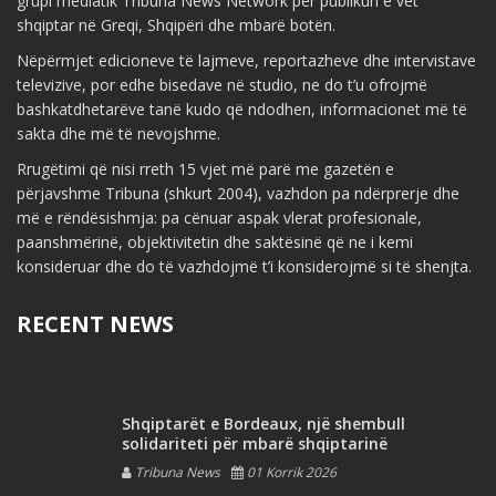
grupi mediatik Tribuna News Network për publikun e vet
shqiptar në Greqi, Shqipëri dhe mbarë botën.
Nëpërmjet edicioneve të lajmeve, reportazheve dhe intervistave
televizive, por edhe bisedave në studio, ne do t’u ofrojmë
bashkatdhetarëve tanë kudo që ndodhen, informacionet më të
sakta dhe më të nevojshme.
Rrugëtimi që nisi rreth 15 vjet më parë me gazetën e
përjavshme Tribuna (shkurt 2004), vazhdon pa ndërprerje dhe
më e rëndësishmja: pa cënuar aspak vlerat profesionale,
paanshmërinë, objektivitetin dhe saktësinë që ne i kemi
konsideruar dhe do të vazhdojmë t’i konsiderojmë si të shenjta.
RECENT NEWS
Shqiptarët e Bordeaux, një shembull
solidariteti për mbarë shqiptarinë
Tribuna News
01 Korrik 2026