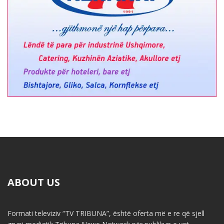
ABOUT US
Formati televiziv “TV TRIBUNA”, është oferta më e re që sjell