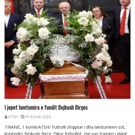
I jepet lamtumira e fundit Bejkush Birçes
ATSH
01 Korrik 2024
TIRANË, 1 korrik/ATSH/ Futbolli shqiptar i dha lamtumirën sot,
legjendës Bejkush Birçe. Dikur futbollist, më pas trajneri i ekipit