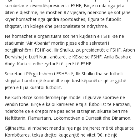
kombëtar e zëvendëspresident i FSHF, Birçe u nda nga jeta
ditën e djeshme, në moshën 87-vjeçare, ndërkohë që sot janë
kryer homazhet nga qindra sportdashës, figura të futbollit
shqiptar, ish kolegë dhe personalitete të ndryshme.
Në homazhet e organizuara sot nën kujdesin e FSHF-së në
stadiumin “Air Albania” morën pjesë edhe sekretari i
përgjithshëm i FSHF-së, Ilir Shulku, zv. presidentët e FSHF, Arben
Dervishaj e Lutfi Nuri, anëtarët e KE-së së FSHF, Anila Basha e
Abdyl Kuriu si edhe zyrtarë të tjerë të FSHF.
Sekretari i Përgjithshëm i FSHF-së, Ilir Shulku tha se futbolli
shqiptar humbi një ikonë dhe një bashkëpunëtor që të gjithë
jetën e tij ia kushtoi futbollit.
Bejkush Birçe konsiderohej një model i figurave sportive në
vendin tonë. Birçe e kaloi karrierën e tij si futbollist te Partizani,
ndërkohë që e drejtoi më pas edhe si trajner, sikurse bëri me
Naftëtarin, Flamurtarin, Lokomotivën e Durrësit dhe Dinamon.
Gjithashtu, ai mbahet mend si një nga trajnerët më të shquar të
Kombëtares, teksa drejtoi kuqezinjtë në vitet ’90, në një