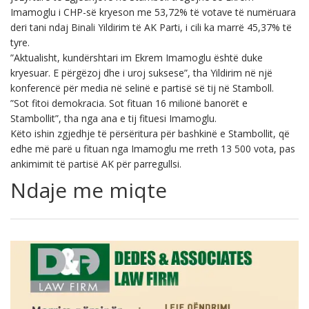
Imamoglu i CHP-së kryeson me 53,72% të votave të numëruara
deri tani ndaj Binali Yildirim të AK Parti, i cili ka marrë 45,37% të
tyre.
”Aktualisht, kundërshtari im Ekrem Imamoglu është duke
kryesuar. E përgëzoj dhe i uroj suksese”, tha Yildirim në një
konferencë për media në selinë e partisë së tij në Stamboll.
”Sot fitoi demokracia. Sot fituan 16 milionë banorët e
Stambollit”, tha nga ana e tij fituesi Imamoglu.
Këto ishin zgjedhje të përsëritura për bashkinë e Stambollit, që
edhe më parë u fituan nga Imamoglu me rreth 13 500 vota, pas
ankimimit të partisë AK për parregullsi.
Ndaje me miqte