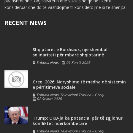
paanshmërinë, objektivitetin dhe saktësinë që ne i kemi
konsideruar dhe do të vazhdojmë t’i konsiderojmë si të shenjta.
RECENT NEWS
Shqiptarët e Bordeaux, një shembull
solidariteti për mbarë shqiptarinë
Tribuna News
01 Korrik 2026
Greqi 2026: Ndryshime të mëdha në sistemin
e përfitimeve sociale
Tribuna News Televizioni Tribuna – Greqi
02 Shkurt 2026
Trump: OKB-ja ka potencial për të zgjidhur
konfliktet ndërkombëtare
Tribuna News Televizioni Tribuna – Greqi