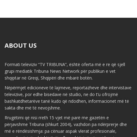
ABOUT US
Formati televiziv “TV TRIBUNA”, është oferta më e re që sjell
grupi mediatik Tribuna News Network për publikun e vet
shqiptar në Greqi, Shqipëri dhe mbarë botën.
Nëpërmjet edicioneve të lajmeve, reportazheve dhe intervistave
televizive, por edhe bisedave në studio, ne do t’u ofrojmë
bashkatdhetarëve tanë kudo që ndodhen, informacionet më të
sakta dhe më të nevojshme.
Rrugëtimi që nisi rreth 15 vjet më parë me gazetën e
përjavshme Tribuna (shkurt 2004), vazhdon pa ndërprerje dhe
më e rëndësishmja: pa cënuar aspak vlerat profesionale,