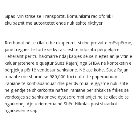
Sipas Ministrisë së Transportit, komunikimi radiofonik i
ekuipazhit me autoritetet ende nuk është rikthyer.
Rrethanat në të cilat u bë rikuperimi, si dhe provat e mësipërme,
janë tregues të fortë se ky rast është ndoshta përpjekja e
Teheranit për t'u hakmarrë ndaj kapjes së së njëjtës anije vitin e
kaluar (atëherë e quajtur Suez Rajan) nga SHBA në kontekstin e
përpjekja për të vendosur sanksione. Në atë kohë, Suez Rajan
mbante më shumë se 980,000 fuçi naftë të papërpunuar
iraniane të kontrabanduar dhe për dy muaj e gjysmë nuk ishte
në gjendje të shkarkonte naftën iraniane për shkak të frikës së
vendosjes së sanksioneve dytësore mbi anijet në të cilat do të
ngarkohej. Ajo u riemërua në Shën Nikolas pasi shkarkoi
ngarkesën e saj.