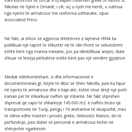
Irani konfirmoi se forcat e tij kapën cisternën greke të naftës St.
Nikolas në Gjirin e Omanit, i cili, siç u njoh më herët, u sulmua
nga njerëz të armatosur me uniforma ushtarake, sipas
Associated Press.
Në fakt, ai shton se agjencia shtetërore e lajmeve IRNA ka
publikuar një raport të shkurtër në të cilin thotë se sekuestrimi
është bërë nga marina iraniane, por pa identifikuar anijen, duke
shtuar se lëvizja përkatëse është bërë pas një vendimi gjyqësor.
Mediat ndërkombëtare, si dhe informacionet e
documentonews.gr, bëjnë të ditur se Shën Nikolla, pasi ka hipur
në njerëz të armatosur dhe e kapi atë, është nisur drejt një porti
iranian për të shkarkuar naftën që mbante. Në fakt shprehen
shpresat që sapo të shkarkojë 145.000 m2. e naftës bruto që
transportonte në Turqi, pengu i 19 anëtarëve të ekuipazhit, mes
të cilëve edhe masteri i provës greke, Velesiotis Marios, do të
përfundojë, pasi duket se personat e armatosur kishin në
shënjestër ngarkesën.