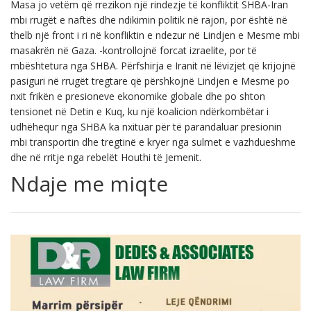
Masa jo vetëm që rrezikon një rindezje të konfliktit SHBA-Iran
mbi rrugët e naftës dhe ndikimin politik në rajon, por është në
thelb një front i ri në konfliktin e ndezur në Lindjen e Mesme mbi
masakrën në Gaza. -kontrollojnë forcat izraelite, por të
mbështetura nga SHBA. Përfshirja e Iranit në lëvizjet që krijojnë
pasiguri në rrugët tregtare që përshkojnë Lindjen e Mesme po
nxit frikën e presioneve ekonomike globale dhe po shton
tensionet në Detin e Kuq, ku një koalicion ndërkombëtar i
udhëhequr nga SHBA ka nxituar për të parandaluar presionin
mbi transportin dhe tregtinë e kryer nga sulmet e vazhdueshme
dhe në rritje nga rebelët Houthi të Jemenit.
Ndaje me miqte