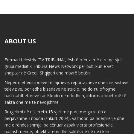
ABOUT US
Formati televiziv “TV TRIBUNA”, është oferta më e re që sjell
grupi mediatik Tribuna News Network për publikun e vet
shqiptar në Greqi, Shqipëri dhe mbarë botën.
Nëpërmjet edicioneve të lajmeve, reportazheve dhe intervistave
televizive, por edhe bisedave në studio, ne do t’u ofrojmë
bashkatdhetarëve tanë kudo që ndodhen, informacionet më të
sakta dhe më të nevojshme.
Rrugëtimi që nisi rreth 15 vjet më parë me gazetën e
përjavshme Tribuna (shkurt 2004), vazhdon pa ndërprerje dhe
më e rëndësishmja: pa cënuar aspak vlerat profesionale,
paanshmërinë, objektivitetin dhe saktësinë që ne i kemi