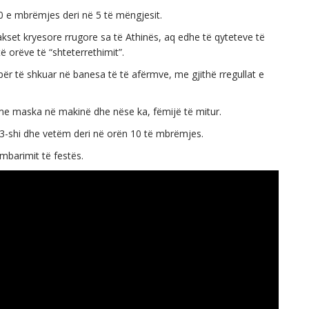
10 e mbrëmjes deri në 5 të mëngjesit.
akset kryesore rrugore sa të Athinës, aq edhe të qyteteve të
ë orëve të “shteterrethimit”.
a për të shkuar në banesa të të afërmve, me gjithë rregullat e
me maska në makinë dhe nëse ka, fëmijë të mitur.
3-shi dhe vetëm deri në orën 10 të mbrëmjes.
mbarimit të festës.