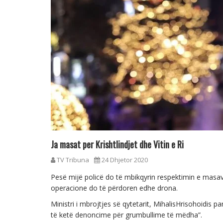
Ja masat per Krishtlindjet dhe Vitin e Ri
TV Tribuna
24 Dhjetor 2020
Pesë mijë policë do të mbikqyrin respektimin e masave 
operacione do të përdoren edhe drona.
Ministri i mbrojtjes së qytetarit, MihalisHrisohoidis 
të ketë denoncime për grumbullime të mëdha”.