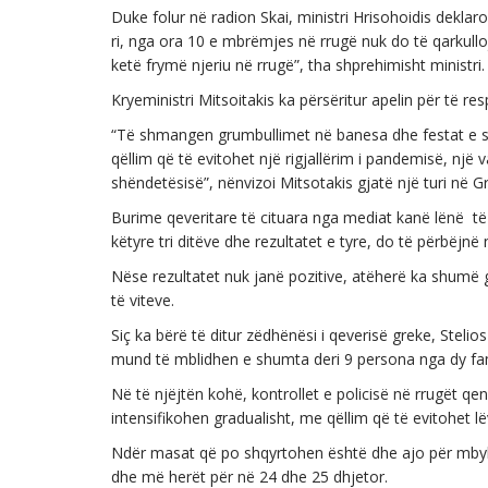
Duke folur në radion Skai, ministri Hrisohoidis deklaroi
ri, nga ora 10 e mbrëmjes në rrugë nuk do të qarkul
ketë frymë njeriu në rrugë”, tha shprehimisht ministri.
Kryeministri Mitsoitakis ka përsëritur apelin për të r
“Të shmangen grumbullimet në banesa dhe festat e si
qëllim që të evitohet një rigjallërim i pandemisë, një
shëndetësisë”, nënvizoi Mitsotakis gjatë një turi në Gr
Burime qeveritare të cituara nga mediat kanë lënë të
këtyre tri ditëve dhe rezultatet e tyre, do të përbëjnë n
Nëse rezultatet nuk janë pozitive, atëherë ka shumë
të viteve.
Siç ka bërë të ditur zëdhënësi i qeverisë greke, SteliosP
mund të mblidhen e shumta deri 9 persona nga dy fam
Në të njëjtën kohë, kontrollet e policisë në rrugët qe
intensifikohen gradualisht, me qëllim që të evitohet l
Ndër masat që po shqyrtohen është dhe ajo për mbyll
dhe më herët për në 24 dhe 25 dhjetor.