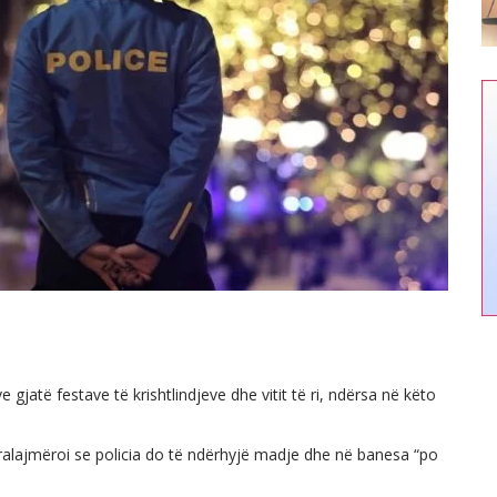
gjatë festave të krishtlindjeve dhe vitit të ri, ndërsa në këto
paralajmëroi se policia do të ndërhyjë madje dhe në banesa “po