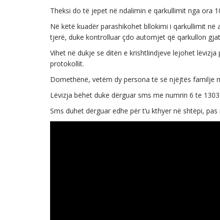
Theksi do të jepet në ndalimin e qarkullimit nga ora 
Në këtë kuadër parashikohet bllokimi i qarkullimit në 
tjerë, duke kontrolluar çdo automjet që qarkullon gjat
Vihet në dukje se ditën e krishtlindjeve lejohet lëvizj
protokollit.
Domethënë, vetëm dy persona të së njëjtës familje 
Lëvizja bëhet duke dërguar sms me numrin 6 te 1303
Sms duhet dërguar edhe për t’u kthyer në shtëpi, pas 