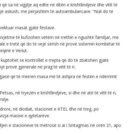
 që sa në vigjilje aq edhe në ditën e krishtlindjeve dhe vitit të
lojë askush, me përjashtim të autoambulancave. “Nuk do të
espektuar masat gjatë festave.
vjetme të kufizohen vetëm në rrethin e ngushtë familjar, me
 valë e tretë që do të vejë sërish në provë sistemin kombëtar të
eqinë e Veriut.
 kuptohet se kontrollet e rrepta që do të zbatohen gjatë
jë provë gjenerale në prag të vitit të ri.
 gjasë që të merren masa më të ashpra në festën e ndërrimit
etsas, në tryezën e krishtlindjeve, si dhe në atë të vitit të ri,
ilje.
ndrore, në diodiat, stacionet e KTEL dhe në treg, po
ëvizja masive e qytetarëve.
jen e stacioneve të metrosë si ai i Sintagmas në orën 21, apo