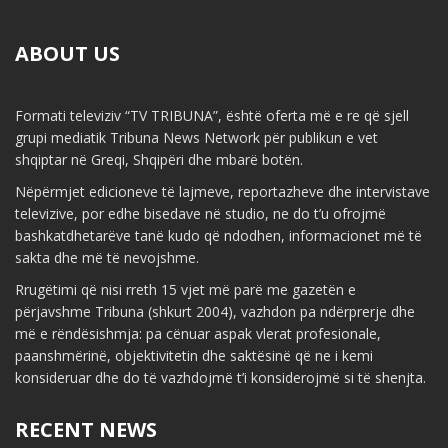
ABOUT US
Formati televiziv “TV TRIBUNA”, është oferta më e re që sjell
grupi mediatik Tribuna News Network për publikun e vet
shqiptar në Greqi, Shqipëri dhe mbarë botën.
Nëpërmjet edicioneve të lajmeve, reportazheve dhe intervistave
televizive, por edhe bisedave në studio, ne do t’u ofrojmë
bashkatdhetarëve tanë kudo që ndodhen, informacionet më të
sakta dhe më të nevojshme.
Rrugëtimi që nisi rreth 15 vjet më parë me gazetën e
përjavshme Tribuna (shkurt 2004), vazhdon pa ndërprerje dhe
më e rëndësishmja: pa cënuar aspak vlerat profesionale,
paanshmërinë, objektivitetin dhe saktësinë që ne i kemi
konsideruar dhe do të vazhdojmë t’i konsiderojmë si të shenjta.
RECENT NEWS