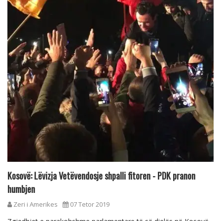
Kosovë: Lëvizja Vetëvendosje shpalli fitoren - PDK pranon
humbjen
Zeri i Amerikes
07 Tetor 2019