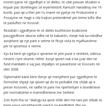
morën pjesë në zgjedhjet e së dielës, të cilat pasuan situatën e
krijuar pas dorëheqjes së kryeministrit Ramush Haradinaj me 19
korrik, pasi që u thirr për t’u marrë në pyetje në Prokurorinë e
Posaçme në Hagë e cila trajton pretendimet për krime lufte dhe
të pasluftës në Kosovë.
Rezultati i zgjedhjeve të së dielës kushtëzon koalicione
paszgjedhore sikurse edhe në të kaluarën, meqë nuk ka ndodhur
asnjëherë që një parti e vetme të fitojë vota të mjaftueshme
për të qeverisur e vetme.
Kjo ka bërë që ngritja e qeverive të jetë punë e vështirë, ndërsa
rrëzimi i tyre shumë i lehtë. Asnjë qeveri nuk e ka çuar deri në
fund mandatin e saj pas shpalljes së pavarësisë së Kosovës në
vitin 2008.
Diplomatët kanë bërë thirrje që menjëherë pas zgjedhjeve të
formohet shpejt një qeveri që do të përballet me sfidat që e
presin Kosovën, në radhë të parë me ripërtëritjen e bisedimeve
për normalizimin e marrëdhënieve me Serbinë.
Zoti Kurti tha se "dialogu ka qenë sfidë deri më tani për shkak se
kemi pasur përgjithësisht njerëzi pa kredibilitet dhe pa