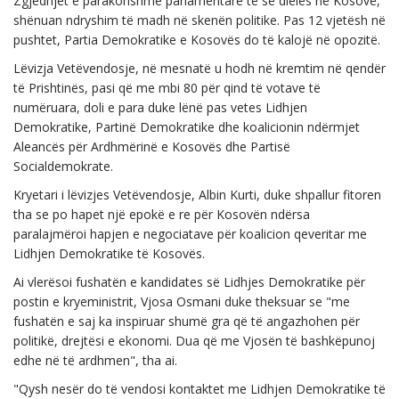
Zgjedhjet e parakohshme parlamentare të së dielës në Kosovë,
shënuan ndryshim të madh në skenën politike. Pas 12 vjetësh në
pushtet, Partia Demokratike e Kosovës do të kalojë në opozitë.
Lëvizja Vetëvendosje, në mesnatë u hodh në kremtim në qendër
të Prishtinës, pasi që me mbi 80 për qind të votave të
numëruara, doli e para duke lënë pas vetes Lidhjen
Demokratike, Partinë Demokratike dhe koalicionin ndërmjet
Aleancës për Ardhmërinë e Kosovës dhe Partisë
Socialdemokrate.
Kryetari i lëvizjes Vetëvendosje, Albin Kurti, duke shpallur fitoren
tha se po hapet një epokë e re për Kosovën ndërsa
paralajmëroi hapjen e negociatave për koalicion qeveritar me
Lidhjen Demokratike të Kosovës.
Ai vlerësoi fushatën e kandidates së Lidhjes Demokratike për
postin e kryeministrit, Vjosa Osmani duke theksuar se "me
fushatën e saj ka inspiruar shumë gra që të angazhohen për
politikë, drejtësi e ekonomi. Dua që me Vjosën të bashkëpunoj
edhe në të ardhmen", tha ai.
"Qysh nesër do të vendosi kontaktet me Lidhjen Demokratike të