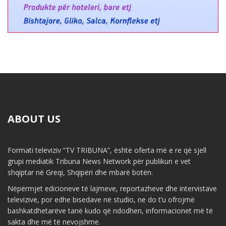
ABOUT US
Formati televiziv “TV TRIBUNA”, është oferta më e re që sjell
grupi mediatik Tribuna News Network për publikun e vet
shqiptar në Greqi, Shqipëri dhe mbarë botën.
Nëpërmjet edicioneve të lajmeve, reportazheve dhe intervistave
televizive, por edhe bisedave në studio, ne do t’u ofrojmë
bashkatdhetarëve tanë kudo që ndodhen, informacionet më të
sakta dhe më të nevojshme.