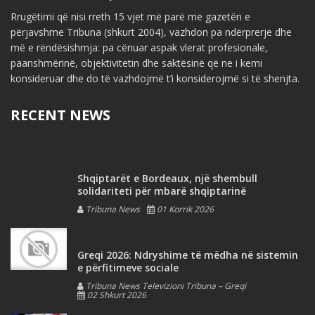
Rrugëtimi që nisi rreth 15 vjet më parë me gazetën e
përjavshme Tribuna (shkurt 2004), vazhdon pa ndërprerje dhe
më e rëndësishmja: pa cënuar aspak vlerat profesionale,
paanshmërinë, objektivitetin dhe saktësinë që ne i kemi
konsideruar dhe do të vazhdojmë t’i konsiderojmë si të shenjta.
RECENT NEWS
Shqiptarët e Bordeaux, një shembull
solidariteti për mbarë shqiptarinë
Tribuna News
01 Korrik 2026
Greqi 2026: Ndryshime të mëdha në sistemin
e përfitimeve sociale
Tribuna News Televizioni Tribuna – Greqi
02 Shkurt 2026