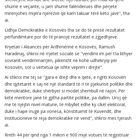
shumë e veçantë, u jam shumë falënderues dhe përjetë
mirënjohës mijëra njerëzve që kam takuar tërë këto javë", tha
ai.
Lidhja Demokratike e Kosovës tha se do të presë rezultatet
përfundimtare por do të pranojë rezultatet e zgjedhjeve.
Kryetari i Aleancës për Ardhmërinë e Kosovës, Ramush
Haradinaj, shkroi në rrjetet sociale se "vendimi im për t’ia kthyer
sovranit vendimmarrjen, pikërisht në kohë udhëkryqi për
Kosovën, sot u vërtetua që ishte veprim i drejtë".
Ai shkroi me tëj se "gara e drejt dhe e qetë, e ngriti Kosovën
dhe qytetarët e saj në një standard të ri të pjekurisë politike dhe
demokratike, duke shërbyer si model shembull në rajon. Për
këtë meritore janë të gjitha partitë politike, pa dallim. Uroj që
me të njëjtin nivel maturie, të mbyllet edhe ky cikël elektoral,
duke i hapë rrugë pa vonesa, konstituimit të Kuvendit, dhe
institucioneve të reja demokratike në vend", shkroi mes tjerash
ai.
Rreth 44 për qind nga 1 milion e 900 mijë votues të regjistruar