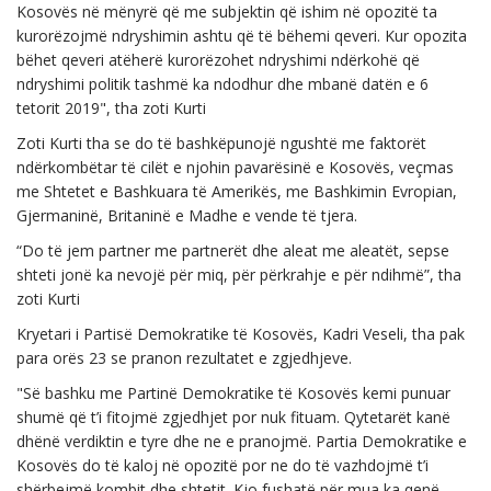
Kosovës në mënyrë që me subjektin që ishim në opozitë ta
kurorëzojmë ndryshimin ashtu që të bëhemi qeveri. Kur opozita
bëhet qeveri atëherë kurorëzohet ndryshimi ndërkohë që
ndryshimi politik tashmë ka ndodhur dhe mbanë datën e 6
tetorit 2019", tha zoti Kurti
Zoti Kurti tha se do të bashkëpunojë ngushtë me faktorët
ndërkombëtar të cilët e njohin pavarësinë e Kosovës, veçmas
me Shtetet e Bashkuara të Amerikës, me Bashkimin Evropian,
Gjermaninë, Britaninë e Madhe e vende të tjera.
“Do të jem partner me partnerët dhe aleat me aleatët, sepse
shteti jonë ka nevojë për miq, për përkrahje e për ndihmë”, tha
zoti Kurti
Kryetari i Partisë Demokratike të Kosovës, Kadri Veseli, tha pak
para orës 23 se pranon rezultatet e zgjedhjeve.
"Së bashku me Partinë Demokratike të Kosovës kemi punuar
shumë që t’i fitojmë zgjedhjet por nuk fituam. Qytetarët kanë
dhënë verdiktin e tyre dhe ne e pranojmë. Partia Demokratike e
Kosovës do të kaloj në opozitë por ne do të vazhdojmë t’i
shërbejmë kombit dhe shtetit. Kjo fushatë për mua ka qenë