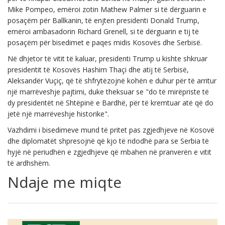
Mike Pompeo, emëroi zotin Mathew Palmer si të dërguarin e
posaçëm për Ballkanin, të enjten presidenti Donald Trump,
emëroi ambasadorin Richard Grenell, si të dërguarin e tij të
posaçëm për bisedimet e paqes midis Kosovës dhe Serbisë.
Në dhjetor të vitit të kaluar, presidenti Trump u kishte shkruar
presidentit të Kosovës Hashim Thaçi dhe atij të Serbisë,
Aleksandër Vuçiç, që të shfrytëzojnë kohën e duhur për të arritur
një marrëveshje pajtimi, duke theksuar se "do të mirëpriste të
dy presidentët në Shtëpinë e Bardhë, për të kremtuar atë që do
jetë një marrëveshje historike".
Vazhdimi i bisedimeve mund të pritet pas zgjedhjeve në Kosovë
dhe diplomatët shpresojnë që kjo të ndodhë para se Serbia të
hyjë në periudhën e zgjedhjeve që mbahen në pranverën e vitit
të ardhshëm.
Ndaje me miqte