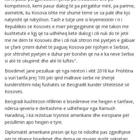
kompetencë, kemi pasur dialog të pa përgatitur mirë, pa parime,
asimetrik, ku Kosova ishte më shumë temë se sa palë dhe kjo
natyrisht që ndryshon. Tash e tutje unë si kryeministër i ri i
Republikës së Kosovës e marr përgjegjësinë që më takon me
kushtetutë e ligj që ta udhëheq këtë dialog i cili nuk do të jetë
më në dëm të Kosovës dhe i cili nuk shtron më pyetjen e gabuar
se çfarë çmimi duhet të paguaj Kosova për njohjen e Serbisë,
por shtrohet pyetjen e duhur për borxhin që na e ka neve Serbia
si atë të okupimit dhe atë të luftës".
Bisedimet janë pezulluar që nga nëntori i vitit 2018 kur Prishtina
u vuri tarifa prej 100 për qind mallrave serbe në shenjë
kundërshtimi ndaj fushatës së Beogradit kundër shtetësisë së
Kosovës.
Beogradi kushtëzon rifillimin e bisedimeve me heqjen e tarifave,
ndërsa qeveria e deritashme e udhëhequr nga Ramush
Haradinaj, i ka rezistuar trysnisë amerikane dhe evropiane për
pezullimin apo heqjen e tyre.
Diplomatët amerikanë presin që kjo të ndodhë pas zgjedhjeve
për të rihapur bisedimet dhe derisa në muajin gusht sekretari