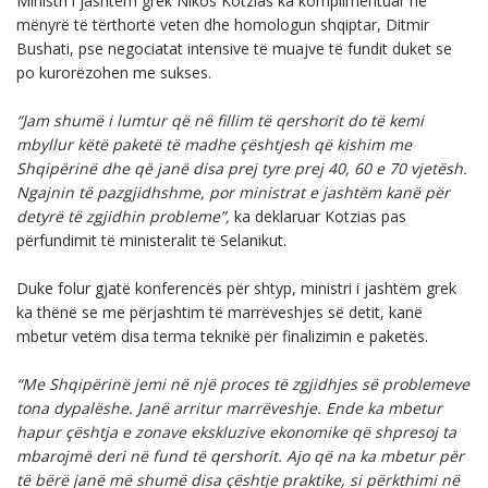
Ministri i jashtëm grek Nikos Kotzias ka komplimentuar në
mënyrë të tërthortë veten dhe homologun shqiptar, Ditmir
Bushati, pse negociatat intensive të muajve të fundit duket se
po kurorëzohen me sukses.
“Jam shumë i lumtur që në fillim të qershorit do të kemi
mbyllur këtë paketë të madhe çështjesh që kishim me
Shqipërinë dhe që janë disa prej tyre prej 40, 60 e 70 vjetësh.
Ngajnin të pazgjidhshme, por ministrat e jashtëm kanë për
detyrë të zgjidhin probleme”,
ka deklaruar Kotzias pas
përfundimit të ministeralit të Selanikut.
Duke folur gjatë konferencës për shtyp, ministri i jashtëm grek
ka thënë se me përjashtim të marrëveshjes së detit, kanë
mbetur vetëm disa terma teknikë për finalizimin e paketës.
“Me Shqipërinë jemi në një proces të zgjidhjes së problemeve
tona dypalëshe. Janë arritur marrëveshje. Ende ka mbetur
hapur çështja e zonave ekskluzive ekonomike që shpresoj ta
mbarojmë deri në fund të qershorit. Ajo që na ka mbetur për
të bërë janë më shumë disa çështje praktike, si përkthimi në