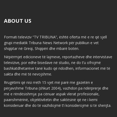
ABOUT US
Formati televiziv “TV TRIBUNA”, është oferta më e re që sjell
grupi mediatik Tribuna News Network për publikun e vet
shqiptar në Greqi, Shqipëri dhe mbarë botën.
Nëpërmjet edicioneve të lajmeve, reportazheve dhe intervistave
televizive, por edhe bisedave në studio, ne do t’u ofrojmë
bashkatdhetarëve tanë kudo që ndodhen, informacionet më të
sakta dhe më të nevojshme.
Rrugëtimi që nisi rreth 15 vjet më parë me gazetën e
përjavshme Tribuna (shkurt 2004), vazhdon pa ndërprerje dhe
më e rëndësishmja: pa cënuar aspak vlerat profesionale,
paanshmërinë, objektivitetin dhe saktësinë që ne i kemi
konsideruar dhe do të vazhdojmë t’i konsiderojmë si të shenjta.