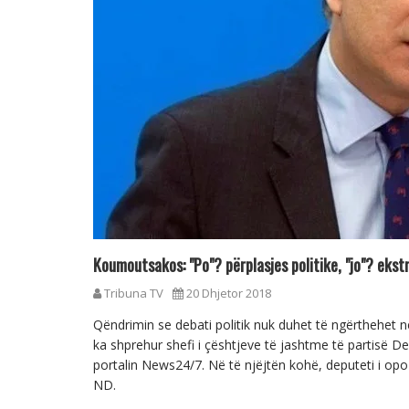
Koumoutsakos: "Po"? përplasjes politike, "jo"? eks
Tribuna TV
20 Dhjetor 2018
Qëndrimin se debati politik nuk duhet të ngërthehet 
ka shprehur shefi i çështjeve të jashtme të partisë D
portalin News24/7. Në të njëjtën kohë, deputeti i opo
ND.