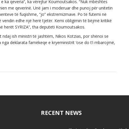
lik e ka qeveria”, ka vërejtur Koumoutsakos. “Nuk mbështes
ien me qeverinë. Unë jam i moderuar dhe punoj për unitetin
umenteve të fuqishme, “jo” ekstremizmave. Po të futemi në
 vendin edhe një herë tjetër. Kemi obligimin të bëjmë kritikë
 më herët SYRIZA”, tha deputeti Koumoutsakos.
daj ish ministri të jashtëm, Nikos Kotzias, por shënoi se
tua nga deklarata famëkeqe e kryeministrit ‘ose do t’i mbarojmë,
RECENT NEWS