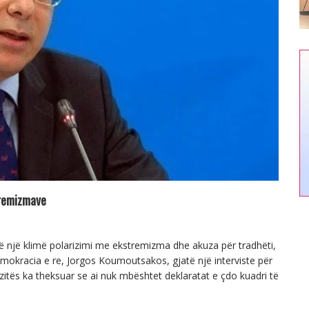
tremizmave
në një klimë polarizimi me ekstremizma dhe akuza për tradhëti,
emokracia e re, Jorgos Koumoutsakos, gjatë një interviste për
zitës ka theksuar se ai nuk mbështet deklaratat e çdo kuadri të