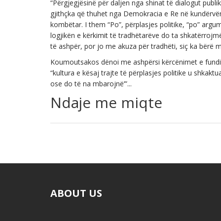
“Përgjegjësinë për daljen nga shinat të dialogut pub
gjithçka që thuhet nga Demokracia e Re në kundërvën
kombëtar. I them “Po”, përplasjes politike, “po” arg
logjikën e kërkimit të tradhëtarëve do ta shkatërrojmë
të ashpër, por jo me akuza për tradhëti, siç ka bërë
Koumoutsakos dënoi me ashpërsi kërcënimet e fundit n
“kultura e kësaj trajte të përplasjes politike u shkak
ose do të na mbarojnë’”...
Ndaje me miqte
ABOUT US