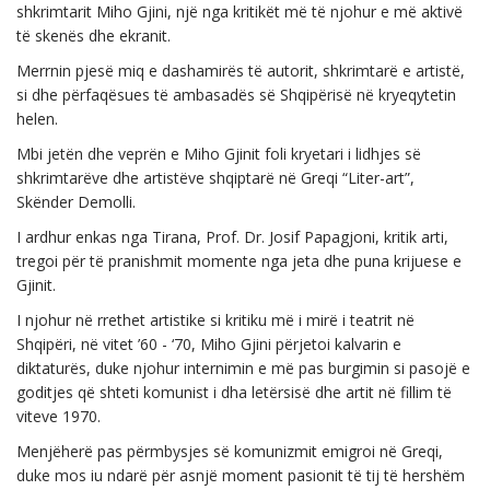
shkrimtarit Miho Gjini, një nga kritikët më të njohur e më aktivë
të skenës dhe ekranit.
Merrnin pjesë miq e dashamirës të autorit, shkrimtarë e artistë,
si dhe përfaqësues të ambasadës së Shqipërisë në kryeqytetin
helen.
Mbi jetën dhe veprën e Miho Gjinit foli kryetari i lidhjes së
shkrimtarëve dhe artistëve shqiptarë në Greqi “Liter-art”,
Skënder Demolli.
I ardhur enkas nga Tirana, Prof. Dr. Josif Papagjoni, kritik arti,
tregoi për të pranishmit momente nga jeta dhe puna krijuese e
Gjinit.
I njohur në rrethet artistike si kritiku më i mirë i teatrit në
Shqipëri, në vitet ’60 - ‘70, Miho Gjini përjetoi kalvarin e
diktaturës, duke njohur internimin e më pas burgimin si pasojë e
goditjes që shteti komunist i dha letërsisë dhe artit në fillim të
viteve 1970.
Menjëherë pas përmbysjes së komunizmit emigroi në Greqi,
duke mos iu ndarë për asnjë moment pasionit të tij të hershëm