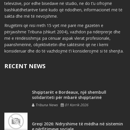
televizive, por edhe bisedave në studio, ne do t’u ofrojmë
bashkatdhetarëve tanë kudo që ndodhen, informacionet më të
sakta dhe më të nevojshme.
Rrugëtimi që nisi rreth 15 vjet më parë me gazetën e
përjavshme Tribuna (shkurt 2004), vazhdon pa ndërprerje dhe
më e rëndësishmja: pa cënuar aspak vlerat profesionale,
paanshmërinë, objektivitetin dhe saktësinë që ne i kemi
konsideruar dhe do të vazhdojmë t’i konsiderojmë si të shenjta.
RECENT NEWS
Shqiptarët e Bordeaux, një shembull
solidariteti për mbarë shqiptarinë
Tribuna News
01 Korrik 2026
Greqi 2026: Ndryshime të mëdha në sistemin
e përfitimeve sociale