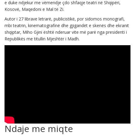
e duke ndjekur me vëmendje çdo shfaqje teatri në Shqipëri,
Kosovë, Maqedoni e Mal të Zi.
Autor i 27 librave letrarë, publicistikë, por sidomos monografi,
mbi teatrin, kinematografinë dhe gjigandët e skenës dhe ekranit
shqiptar, Miho Gjini është nderuar vite më parë nga presidenti i
Republikës me titullin Mjeshtër i Madh.
Ndaje me miqte