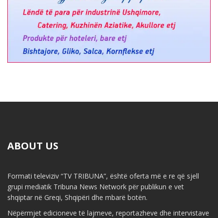
ABOUT US
Formati televiziv “TV TRIBUNA”, është oferta më e re që sjell
grupi mediatik Tribuna News Network për publikun e vet
shqiptar në Greqi, Shqipëri dhe mbarë botën.
Nëpërmjet edicioneve të lajmeve, reportazheve dhe intervistave