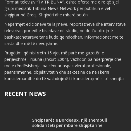
Formati televiziv “TV TRIBUNA”, është oferta më e re që sjell
grupi mediatik Tribuna News Network për publikun e vet
shqiptar në Greqi, Shqipëri dhe mbarë botën.
Nëpërmjet edicioneve të lajmeve, reportazheve dhe intervistave
televizive, por edhe bisedave në studio, ne do t’u ofrojmë
bashkatdhetarëve tanë kudo që ndodhen, informacionet më të
sakta dhe më të nevojshme.
Rrugëtimi që nisi rreth 15 vjet më parë me gazetën e
përjavshme Tribuna (shkurt 2004), vazhdon pa ndërprerje dhe
më e rëndësishmja: pa cënuar aspak vlerat profesionale,
paanshmërinë, objektivitetin dhe saktësinë që ne i kemi
konsideruar dhe do të vazhdojmë t’i konsiderojmë si të shenjta.
RECENT NEWS
Shqiptarët e Bordeaux, një shembull
solidariteti për mbarë shqiptarinë