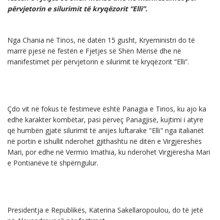
përvjetorin e silurimit të kryqëzorit “Elli”.
Nga Chania në Tinos, në datën 15 gusht, Kryeministri do të
marrë pjesë në festën e Fjetjes së Shën Mërisë dhe në
manifestimet për përvjetorin e silurimit të kryqëzorit “Elli”.
Çdo vit në fokus të festimeve është Panagia e Tinos, ku ajo ka
edhe karakter kombëtar, pasi përveç Panagjisë, kujtimi i atyre
që humbën gjatë silurimit të anijes luftarake "Elli" nga italianët
në portin e ishullit nderohet gjithashtu në ditën e Virgjëreshës
Mari, por edhe në Vermio Imathia, ku nderohet Virgjëresha Mari
e Pontianëve të shpërngulur.
Presidentja e Republikës, Katerina Sakellaropoulou, do të jetë