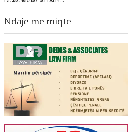
në Alexandroupoli për festimet.
Ndaje me miqte