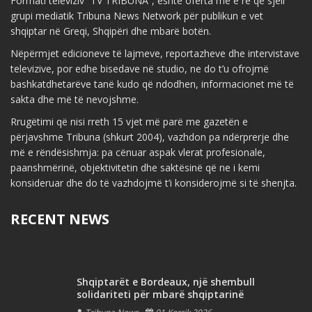
Formati televiziv “TV TRIBUNA”, është oferta më e re që sjell
grupi mediatik Tribuna News Network për publikun e vet
shqiptar në Greqi, Shqipëri dhe mbarë botën.
Nëpërmjet edicioneve të lajmeve, reportazheve dhe intervistave
televizive, por edhe bisedave në studio, ne do t’u ofrojmë
bashkatdhetarëve tanë kudo që ndodhen, informacionet më të
sakta dhe më të nevojshme.
Rrugëtimi që nisi rreth 15 vjet më parë me gazetën e
përjavshme Tribuna (shkurt 2004), vazhdon pa ndërprerje dhe
më e rëndësishmja: pa cënuar aspak vlerat profesionale,
paanshmërinë, objektivitetin dhe saktësinë që ne i kemi
konsideruar dhe do të vazhdojmë t’i konsiderojmë si të shenjta.
RECENT NEWS
Shqiptarët e Bordeaux, një shembull
solidariteti për mbarë shqiptarinë