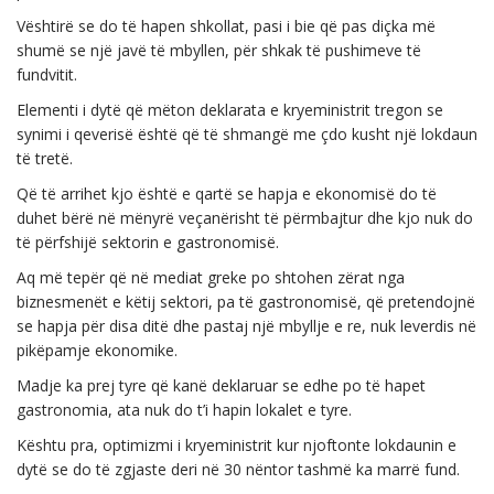
Vështirë se do të hapen shkollat, pasi i bie që pas diçka më
shumë se një javë të mbyllen, për shkak të pushimeve të
fundvitit.
Elementi i dytë që mëton deklarata e kryeministrit tregon se
synimi i qeverisë është që të shmangë me çdo kusht një lokdaun
të tretë.
Që të arrihet kjo është e qartë se hapja e ekonomisë do të
duhet bërë në mënyrë veçanërisht të përmbajtur dhe kjo nuk do
të përfshijë sektorin e gastronomisë.
Aq më tepër që në mediat greke po shtohen zërat nga
biznesmenët e këtij sektori, pa të gastronomisë, që pretendojnë
se hapja për disa ditë dhe pastaj një mbyllje e re, nuk leverdis në
pikëpamje ekonomike.
Madje ka prej tyre që kanë deklaruar se edhe po të hapet
gastronomia, ata nuk do t’i hapin lokalet e tyre.
Kështu pra, optimizmi i kryeministrit kur njoftonte lokdaunin e
dytë se do të zgjaste deri në 30 nëntor tashmë ka marrë fund.