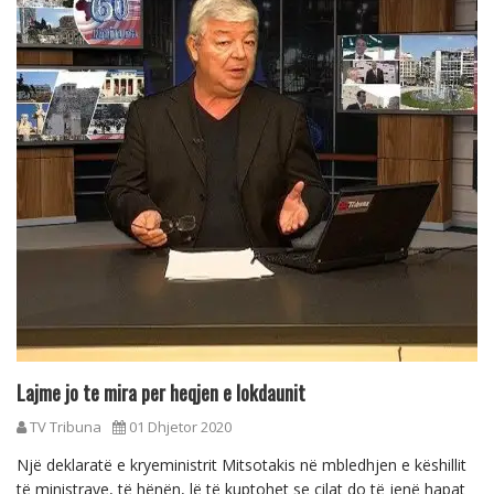
Lajme jo te mira per heqjen e lokdaunit
TV Tribuna
01 Dhjetor 2020
Një deklaratë e kryeministrit Mitsotakis në mbledhjen e këshillit
të ministrave, të hënën, lë të kuptohet se cilat do të jenë hapat