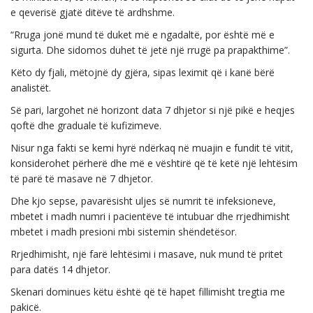
e qeverisë gjatë ditëve të ardhshme.
“Rruga jonë mund të duket më e ngadaltë, por është më e
sigurta. Dhe sidomos duhet të jetë një rrugë pa prapakthime”.
Këto dy fjali, mëtojnë dy gjëra, sipas leximit që i kanë bërë
analistët.
Së pari, largohet në horizont data 7 dhjetor si një pikë e heqjes
qoftë dhe graduale të kufizimeve.
Nisur nga fakti se kemi hyrë ndërkaq në muajin e fundit të vitit,
konsiderohet përherë dhe më e vështirë që të ketë një lehtësim
të parë të masave në 7 dhjetor.
Dhe kjo sepse, pavarësisht uljes së numrit të infeksioneve,
mbetet i madh numri i pacientëve të intubuar dhe rrjedhimisht
mbetet i madh presioni mbi sistemin shëndetësor.
Rrjedhimisht, një farë lehtësimi i masave, nuk mund të pritet
para datës 14 dhjetor.
Skenari dominues këtu është që të hapet fillimisht tregtia me
pakicë.