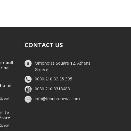
CONTACT US
hembull
Omonoias Square 12, Athens,
arinë
Greece
0030 210 32 35 395
dha në
0030 210 3318483
Greqi
info@tribuna-news.com
ër të
ëtare
Greqi