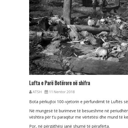
Lufta e Parë Botërore në shifra
ATSH
11 Nentor 2018
Bota përkujtoi 100-vjetorin e përfundimit të Luftës s
Në mungesë të burimeve të besueshme në periudhën e 
vështira për t’u paraqitur me vërtetësi dhe mund të 
Por, në përgjithësi janë shumë të përafërta.