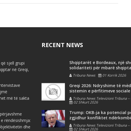
RECENT NEWS
Shqiptarët e Bordeaux, një s
që sjell grupi
solidariteti për mbarë shqipt
iptar në Greqi,
Tribuna News
01 Korrik 2026
ntervistave
Greqi 2026: Ndryshime të më
sistemin e përfitimeve sociale
ojmë
net më të sakta
Tribuna News Televizioni Tribuna – 
02 Shkurt 2026
Trump: OKB-ja ka potencial p
e përjavshme
zgjidhur konfliktet ndërkomb
 e rëndësishmja:
Tribuna News Televizioni Tribuna – 
jektivitetin dhe
02 Shkurt 2026