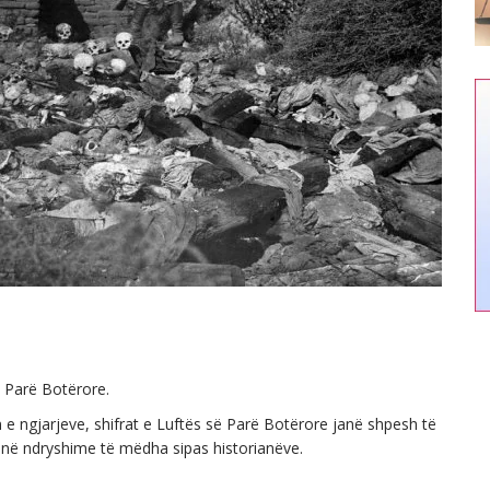
ë Parë Botërore.
ngjarjeve, shifrat e Luftës së Parë Botërore janë shpesh të
kenë ndryshime të mëdha sipas historianëve.