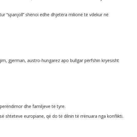
tur ‘’spanjoll’’ shënoi edhe dhjetëra milionë të vdekur në
egjim, gjerman, austro-hungarez apo bullgar përfshin kryesisht
t perëndimor dhe familjeve të tyre.
shteteve europiane, që do të dilnin të rrënuara nga konflikti.