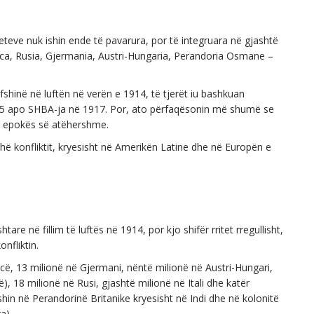
eteve nuk ishin ende të pavarura, por të integruara në gjashtë
nca, Rusia, Gjermania, Austri-Hungaria, Perandoria Osmane –
shinë në luftën në verën e 1914, të tjerët iu bashkuan
n 1915 apo SHBA-ja në 1917. Por, ato përfaqësonin më shumë se
ë epokës së atëhershme.
hë konfliktit, kryesisht në Amerikën Latine dhe në Europën e
re në fillim të luftës në 1914, por kjo shifër rritet rregullisht,
onfliktin.
ë, 13 milionë në Gjermani, nëntë milionë në Austri-Hungari,
), 18 milionë në Rusi, gjashtë milionë në Itali dhe katër
in në Perandorinë Britanike kryesisht në Indi dhe në kolonitë
a).