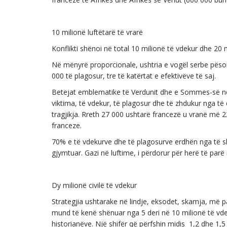
10 milionë luftëtarë të vrarë
Konflikti shënoi në total 10 milionë të vdekur dhe 20
Në mënyrë proporcionale, ushtria e vogël serbe pës
000 të plagosur, tre të katërtat e efektivëve të saj.
Betejat emblematike të Verdunit dhe e Sommes-së në 
viktima, të vdekur, të plagosur dhe të zhdukur nga të dy
tragjikja. Rreth 27 000 ushtarë francezë u vranë më 
franceze.
70% e të vdekurve dhe të plagosurve erdhën nga të sh
gjymtuar. Gazi në luftime, i përdorur për herë të par
Dy milionë civilë të vdekur
Strategjia ushtarake në lindje, eksodet, skamja, më pas
mund të kenë shënuar nga 5 deri në 10 milionë të vde
historianëve. Një shifër që përfshin midis 1,2 dhe 1