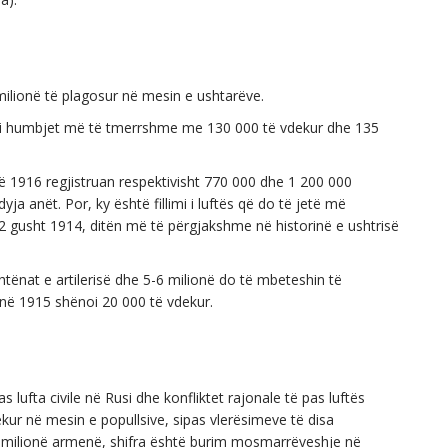
 milionë të plagosur në mesin e ushtarëve.
oi humbjet më të tmerrshme me 130 000 të vdekur dhe 135
1916 regjistruan respektivisht 770 000 dhe 1 200 000
ja anët. Por, ky është fillimi i luftës që do të jetë më
22 gusht 1914, ditën më të përgjakshme në historinë e ushtrisë
tënat e artilerisë dhe 5-6 milionë do të mbeteshin të
ë në 1915 shënoi 20 000 të vdekur.
 lufta civile në Rusi dhe konfliktet rajonale të pas luftës
kur në mesin e popullsive, sipas vlerësimeve të disa
,5 milionë armenë, shifra është burim mosmarrëveshje në