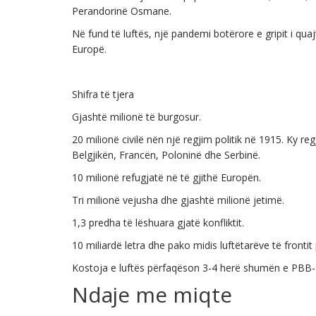
Perandorinë Osmane.
Në fund të luftës, një pandemi botërore e gripit i quaj
Europë.
Shifra të tjera
Gjashtë milionë të burgosur.
20 milionë civilë nën një regjim politik në 1915. Ky r
Belgjikën, Francën, Poloninë dhe Serbinë.
10 milionë refugjatë në të gjithë Europën.
Tri milionë vejusha dhe gjashtë milionë jetimë.
1,3 predha të lëshuara gjatë konfliktit.
10 miliardë letra dhe pako midis luftëtarëve të fronti
Kostoja e luftës përfaqëson 3-4 herë shumën e PBB-së 
Ndaje me miqte