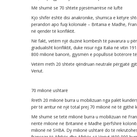
Më shumë se 70 shtete pjesëmarrëse në luftë
Kjo shifër është disi anakronike, shumica e këtyre sht
perandori apo fuqi koloniale – Britania e Madhe, Fra
në qendër të konfliktit.
Në fakt, vetëm një duzinë kombesh të pavarura u përf
gradualisht konfliktit, duke nisur nga Italia në viti
800 milionë banorë, gjysmën e popullsisë botërore t
Vetëm rreth 20 shtete qëndruan neutrale përgjatë gjit
Veriut.
70 milionë ushtarë
Rreth 20 milionë burra u mobilizuan nga palët kundërshta
për të arritur në një total prej 70 milionë në të gjithë k
Më shumë se tetë milionë burra u mobilizuan në Franc
nëntë milionë në Britaninë e Madhe (përfshirë kolonitë
milionë në SHBA. Dy milionë ushtarë do të rekrutohesh
franceze të Afrikës dhe Afrikës së Veriut (600 000 burr