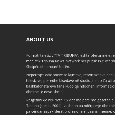
ABOUT US
Formati televiziv “TV TRIBUNA”, është oferta më e re 
mediatik Tribuna News Network për publikun e vet shq
Shqipëri dhe mbarë botën.
Nëpërmjet edicioneve të lajmeve, reportazheve dhe i
televizive, por edhe bisedave në studio, ne do t’u ofr
bashkatdhetarëve tanë kudo që ndodhen, informacio
dhe më të nevojshme.
Rrugëtimi që nisi rreth 15 vjet më parë me gazetën 
Tribuna (shkurt 2004), vazhdon pa ndërprerje dhe më
pa cënuar aspak vlerat profesionale, paanshmërinë, ob