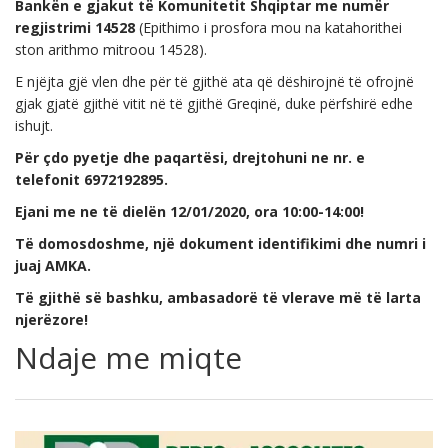
Bankën e gjakut të Komunitetit Shqiptar me numër
regjistrimi 14528
(Epithimo i prosfora mou na katahorithei
ston arithmo mitroou 14528).
E njëjta gjë vlen dhe për të gjithë ata që dëshirojnë të ofrojnë
gjak gjatë gjithë vitit në të gjithë Greqinë, duke përfshirë edhe
ishujt.
Për çdo pyetje dhe paqartësi, drejtohuni ne nr. e
telefonit 6972192895.
Ejani me ne të dielën 12/01/2020, ora 10:00-14:00!
Të domosdoshme, një dokument identifikimi dhe numri i
juaj AMKA.
Të gjithë së bashku, ambasadorë të vlerave më të larta
njerëzore!
Ndaje me miqte