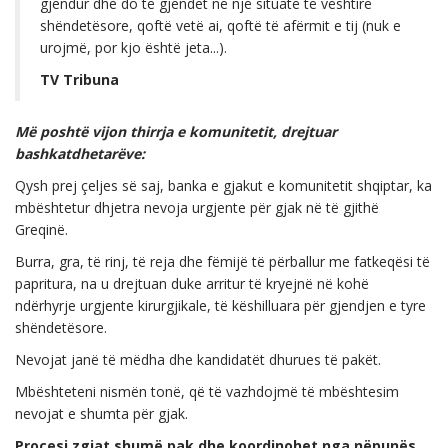
gjendur dhe do të gjendet në një situatë të vështirë
shëndetësore, qoftë vetë ai, qoftë të afërmit e tij (nuk e
urojmë, por kjo është jeta...).
TV Tribuna
Më poshtë vijon thirrja e komunitetit, drejtuar
bashkatdhetarëve:
Qysh prej çeljes së saj, banka e gjakut e komunitetit shqiptar, ka
mbështetur dhjetra nevoja urgjente për gjak në të gjithë
Greqinë.
Burra, gra, të rinj, të reja dhe fëmijë të përballur me fatkeqësi të
papritura, na u drejtuan duke arritur të kryejnë në kohë
ndërhyrje urgjente kirurgjikale, të këshilluara për gjendjen e tyre
shëndetësore.
Nevojat janë të mëdha dhe kandidatët dhurues të pakët.
Mbështeteni nismën tonë, që të vazhdojmë të mbështesim
nevojat e shumta për gjak.
Procesi zgjat shumë pak dhe koordinohet nga nëpunës