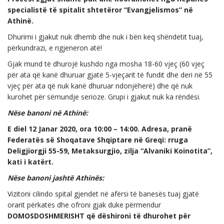
specialistë të spitalit shtetëror “Evangjelismos” në
Athinë.
Dhurimi i gjakut nuk dhemb dhe nuk i bën keq shëndetit tuaj,
përkundrazi, e rigjeneron atë!
Gjak mund të dhurojë kushdo nga mosha 18-60 vjeç (60 vjeç
për ata që kanë dhuruar gjatë 5-vjeçarit të fundit dhe deri në 55
vjeç për ata që nuk kanë dhuruar ndonjëherë) dhe që nuk
kurohet për sëmundje serioze. Grupi i gjakut nuk ka rëndësi.
Nëse banoni në Athinë:
E diel 12 Janar 2020, ora 10:00 – 14:00. Adresa, pranë
Federatës së Shoqatave Shqiptare në Greqi: rruga
Deligjiorgji 55-59, Metaksurgjio, zilja “Alvaniki Koinotita”,
kati i katërt.
Nëse banoni jashtë Athinës:
Vizitoni cilindo spital gjendet në afërsi të banesës tuaj gjatë
orarit përkatës dhe ofroni gjak duke përmendur
DOMOSDOSHMERISHT që dëshironi të dhurohet për