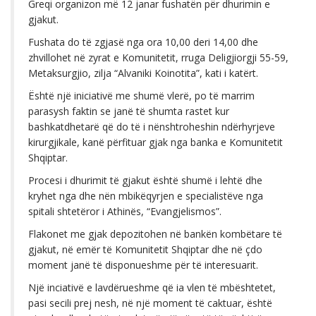
Greqi organizon më 12 janar fushatën për dhurimin e
gjakut.
Fushata do të zgjasë nga ora 10,00 deri 14,00 dhe
zhvillohet në zyrat e Komunitetit, rruga Deligjiorgji 55-59,
Metaksurgjio, zilja “Alvaniki Koinotita”, kati i katërt.
Është një iniciativë me shumë vlerë, po të marrim
parasysh faktin se janë të shumta rastet kur
bashkatdhetarë që do të i nënshtroheshin ndërhyrjeve
kirurgjikale, kanë përfituar gjak nga banka e Komunitetit
Shqiptar.
Procesi i dhurimit të gjakut është shumë i lehtë dhe
kryhet nga dhe nën mbikëqyrjen e specialistëve nga
spitali shtetëror i Athinës, “Evangjelismos”.
Flakonet me gjak depozitohen në bankën kombëtare të
gjakut, në emër të Komunitetit Shqiptar dhe në çdo
moment janë të disponueshme për të interesuarit.
Një inciativë e lavdërueshme që ia vlen të mbështetet,
pasi secili prej nesh, në një moment të caktuar, është