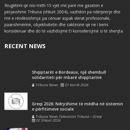
Rrugëtimi që nisi rreth 15 vjet më parë me gazetën e
përjavshme Tribuna (shkurt 2004), vazhdon pa ndërprerje dhe
më e rëndësishmja: pa cënuar aspak vlerat profesionale,
paanshmërinë, objektivitetin dhe saktësinë që ne i kemi
konsideruar dhe do të vazhdojmë t’i konsiderojmë si të shenjta.
RECENT NEWS
Shqiptarët e Bordeaux, një shembull
solidariteti për mbarë shqiptarinë
Tribuna News
01 Korrik 2026
Greqi 2026: Ndryshime të mëdha në sistemin
e përfitimeve sociale
Tribuna News Televizioni Tribuna – Greqi
02 Shkurt 2026