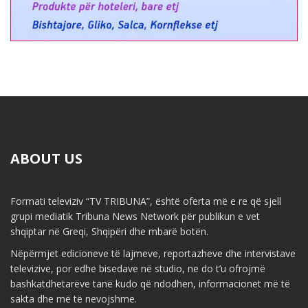
ABOUT US
Formati televiziv “TV TRIBUNA”, është oferta më e re që sjell
grupi mediatik Tribuna News Network për publikun e vet
shqiptar në Greqi, Shqipëri dhe mbarë botën.
Nëpërmjet edicioneve të lajmeve, reportazheve dhe intervistave
televizive, por edhe bisedave në studio, ne do t’u ofrojmë
bashkatdhetarëve tanë kudo që ndodhen, informacionet më të
sakta dhe më të nevojshme.