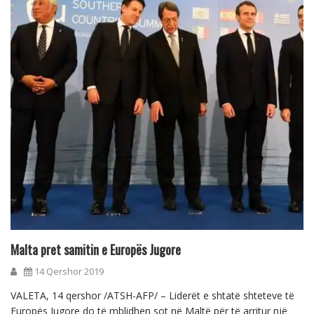
Malta pret samitin e Europës Jugore
14 Qershor 2019
VALETA, 14 qershor /ATSH-AFP/ – Liderët e shtatë shteteve të
Europës Jugore do të mblidhen sot në Maltë për të arritur një