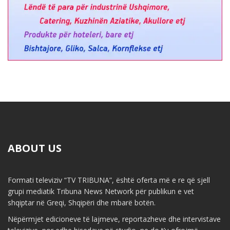
ABOUT US
Formati televiziv “TV TRIBUNA”, është oferta më e re që sjell
grupi mediatik Tribuna News Network për publikun e vet
shqiptar në Greqi, Shqipëri dhe mbarë botën.
Nëpërmjet edicioneve të lajmeve, reportazheve dhe intervistave