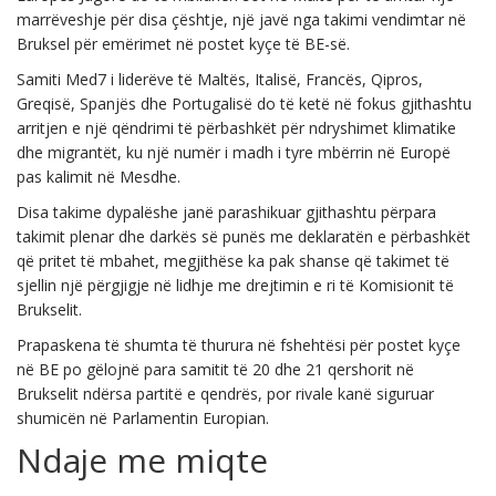
marrëveshje për disa çështje, një javë nga takimi vendimtar në
Bruksel për emërimet në postet kyçe të BE-së.
Samiti Med7 i liderëve të Maltës, Italisë, Francës, Qipros,
Greqisë, Spanjës dhe Portugalisë do të ketë në fokus gjithashtu
arritjen e një qëndrimi të përbashkët për ndryshimet klimatike
dhe migrantët, ku një numër i madh i tyre mbërrin në Europë
pas kalimit në Mesdhe.
Disa takime dypalëshe janë parashikuar gjithashtu përpara
takimit plenar dhe darkës së punës me deklaratën e përbashkët
që pritet të mbahet, megjithëse ka pak shanse që takimet të
sjellin një përgjigje në lidhje me drejtimin e ri të Komisionit të
Brukselit.
Prapaskena të shumta të thurura në fshehtësi për postet kyçe
në BE po gëlojnë para samitit të 20 dhe 21 qershorit në
Brukselit ndërsa partitë e qendrës, por rivale kanë siguruar
shumicën në Parlamentin Europian.
Ndaje me miqte