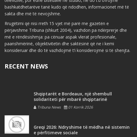
televizive, por edhe bisedave në studio, ne do t’u ofrojmë
bashkatdhetarëve tanë kudo që ndodhen, informacionet më të
sakta dhe më të nevojshme.
Rrugëtimi që nisi rreth 15 vjet më parë me gazetën e
përjavshme Tribuna (shkurt 2004), vazhdon pa ndërprerje dhe
më e rëndësishmja: pa cënuar aspak vlerat profesionale,
paanshmërinë, objektivitetin dhe saktësinë që ne i kemi
konsideruar dhe do të vazhdojmë t’i konsiderojmë si të shenjta.
RECENT NEWS
Shqiptarët e Bordeaux, një shembull
solidariteti për mbarë shqiptarinë
Tribuna News
01 Korrik 2026
Greqi 2026: Ndryshime të mëdha në sistemin
e përfitimeve sociale