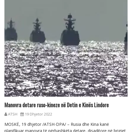
Manovra detare ruso-kineze në Detin e Kinës Lindore
ATSH
19 Dhjetor 2022
MOSKË, 19 dhjetor /ATSH-DPA/ – Rusia dhe Kina kanë
planifikuar manovra të përbashkëta detare, disaditore në brigjet