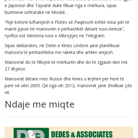
e Japonisë dhe Tajvanit duke filluar nga e mërkura, sipas
burimeve ushtarake në Moskë.
“Një kolonë luftanijesh e Flotës së Paqësorit është nisur për të
marrë pjesë në manovrën e përbashkët detare ruso-kineze”,
njoftoi sot Ministria ruse e Mbrojtjes në Telegram.
Sipas deklaratës, në Detin e Kinës Lindore janë planifikuar
manovra të përbashkëta me raketa dhe artileri anijesh.
Manovrat do të fillojnë të mërkurën dhe do të zgjasin deri më
27 dhjetor.
Manovrat detare mes Rusise dhe Kines u kryhen për herë të
parë në vitin 2005. Që nga viti 2012, manovrat janë zhvilluar çdo
vit.
Ndaje me miqte