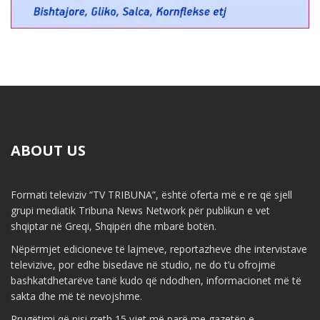
ABOUT US
Formati televiziv “TV TRIBUNA”, është oferta më e re që sjell
grupi mediatik Tribuna News Network për publikun e vet
shqiptar në Greqi, Shqipëri dhe mbarë botën.
Nëpërmjet edicioneve të lajmeve, reportazheve dhe intervistave
televizive, por edhe bisedave në studio, ne do t’u ofrojmë
bashkatdhetarëve tanë kudo që ndodhen, informacionet më të
sakta dhe më të nevojshme.
Rrugëtimi që nisi rreth 15 vjet më parë me gazetën e