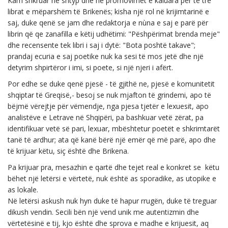
Kam shkruar në shtyp dhe në promovimet e kaluara për të tre
librat e mëparshëm të Brikenës; kisha një rol në krijimtarinë e
saj, duke qenë se jam dhe redaktorja e nùna e saj e parë për
librin që qe zanafilla e këtij udhëtimi: "Pëshpërimat brenda meje"
dhe recensente tek libri i saj i dytë: "Bota poshtë takave";
prandaj ecuria e saj poetike nuk ka sesi të mos jetë dhe një
detyrim shpirtëror i imi, si poete, si një njeri i afërt.
Por edhe se duke qenë pjesë - të gjithë ne, pjesë e komunitetit
shqiptar të Greqisë,- besoj se nuk mjafton të grindemi, apo të
bëjmë vërejtje për vëmendje, nga pjesa tjetër e lexuesit, apo
analistëve e Letrave në Shqipëri, pa bashkuar vetë zërat, pa
identifikuar vetë së pari, lexuar, mbështetur poetët e shkrimtarët
tanë të ardhur; ata që kanë bërë një emër që më parë, apo dhe
të krijuar këtu, siç është dhe Brikena.
Pa krijuar pra, mesazhin e qartë dhe tejet real e konkret se këtu
bëhet një letërsi e vërtetë, nuk është as sporadike, as utopike e
as lokale.
Në letërsi askush nuk hyn duke të hapur rrugën, duke të treguar
dikush vendin. Secili bën një vend unik me autentizmin dhe
vërtetësinë e tij, kjo është dhe sprova e madhe e krijuesit, aq