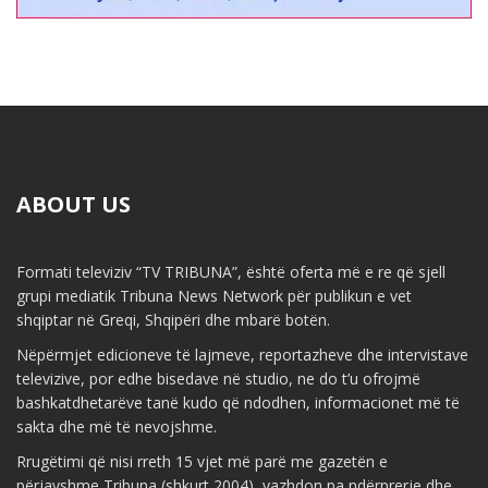
ABOUT US
Formati televiziv “TV TRIBUNA”, është oferta më e re që sjell
grupi mediatik Tribuna News Network për publikun e vet
shqiptar në Greqi, Shqipëri dhe mbarë botën.
Nëpërmjet edicioneve të lajmeve, reportazheve dhe intervistave
televizive, por edhe bisedave në studio, ne do t’u ofrojmë
bashkatdhetarëve tanë kudo që ndodhen, informacionet më të
sakta dhe më të nevojshme.
Rrugëtimi që nisi rreth 15 vjet më parë me gazetën e
përjavshme Tribuna (shkurt 2004), vazhdon pa ndërprerje dhe