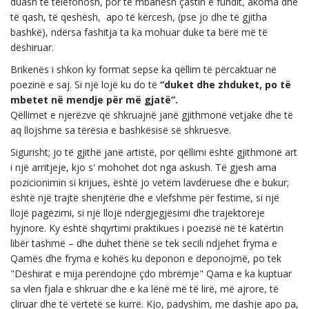
duash të telefonosh, por të mbahesh çastin e fundit, akoma dhe
të qash, të qeshësh, apo të kërcesh, (pse jo dhe të gjitha
bashkë), ndërsa fashitja ta ka mohuar duke ta bërë më të
dëshiruar.
Brikenës i shkon ky format sepse ka qëllim të përcaktuar në
poezinë e saj. Si një lojë ku do të
“duket dhe zhduket, po të
mbetet në mendje për më gjatë”.
Qëllimet e njerëzve që shkruajnë janë gjithmonë vetjake dhe të
aq llojshme sa tërësia e bashkësisë së shkruesve.
Sigurisht; jo të gjithë janë artistë, por qëllimi është gjithmonë art
i një arritjeje, kjo s' mohohet dot nga askush. Të gjesh ama
pozicionimin si krijues, është jo vetëm lavdëruese dhe e bukur;
është një trajtë shenjtërie dhe e vlefshme për festime, si një
llojë pagëzimi, si një llojë ndërgjegjësimi dhe trajektoreje
hyjnore. Ky është shqyrtimi praktikues i poezisë në të katërtin
libër tashmë – dhe duhet thënë se tek secili ndjehet fryma e
Qamës dhe fryma e kohës ku deponon e deponojmë, po tek
"Dëshirat e mija perëndojnë çdo mbrëmje" Qama e ka kuptuar
sa vlen fjala e shkruar dhe e ka lënë më të lirë, më ajrore, të
çliruar dhe të vërtetë se kurrë. Kjo, padyshim, me dashje apo pa,