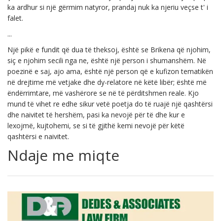
ka ardhur si një gërmim natyror, prandaj nuk ka njeriu veçse t' i
falet.
...
Një pikë e fundit që dua të theksoj, është se Brikena që njohim,
siç e njohim secili nga ne, është një person i shumanshëm. Në
poezinë e saj, ajo ama, është një person që e kufizon tematikën
në drejtime më vetjake dhe dy-relatore në këtë libër; është më
ëndërrimtare, më vashërore se në të përditshmen reale. Kjo
mund të vihet re edhe sikur vetë poetja do të ruajë një qashtërsi
dhe naivitet të hershëm, pasi ka nevojë për të dhe kur e
lexojmë, kujtohemi, se si të gjithë kemi nevojë për këtë
qashtërsi e naivitet.
Ndaje me miqte