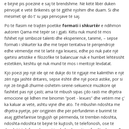
e bëjnë pis poezinë e saj të brendshme. Në këtë libër duken
përvojat e vetë Brikenës që të gjithë njohim dhe duam. Si dhe
mësimet që do t' iu japi përvojave të saj.
Po të flasim në trajtën poetike
formati i shkurtër
e ndihmon
autoren Qama më tepër se i gjati. Këtu nuk mund të mos
fshihet një simbiozë talenti dhe eksperience, tanimë, – sepse
formati i shkurtër ka dhe më tepër tentativa të përqendrojë
edhe vëmendje më të lartë nga lexuesi, edhe po nuk pate një
qartësi artistike e filozofike të balancuar nuk e humbet lehtësisht
estetikën, kështu që nuk mund të mos i meritojë lëvdatat.
Kjo poezi jep një ide që në dukje do të ngjajë me kalimthin e një
zëri nga jashtë dritares, sepse është dhe një poezi astike, por si
një zë-tingull-zhurmë-oshëtim-sirenë-sekuencë muzikore që
fashitet pas një çasti; ama të mbush sipas çdo rasti me dhjetra
emocione që lidhen me binomin “poet - lexues” dhe vetëm me ç'
ka kaluar ai vetë, ashtu vijnë dhe ato. Të mbushin ndoshta me
dhjetra pyetje, për origjinën dhe për përfundimin e burimit të
asaj gjithëfarësie tingujsh që përmenda, të trembin ndoshta,
ndoshta-ndoshta të bëjnë të kujtosh, të telefonosh, ose të