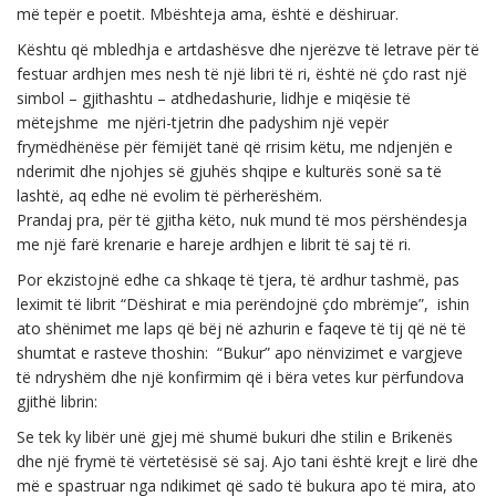
më tepër e poetit. Mbështeja ama, është e dëshiruar.
Kështu që mbledhja e artdashësve dhe njerëzve të letrave për të
festuar ardhjen mes nesh të një libri të ri, është në çdo rast një
simbol – gjithashtu – atdhedashurie, lidhje e miqësie të
mëtejshme me njëri-tjetrin dhe padyshim një vepër
frymëdhënëse për fëmijët tanë që rrisim këtu, me ndjenjën e
nderimit dhe njohjes së gjuhës shqipe e kulturës sonë sa të
lashtë, aq edhe në evolim të përherëshëm.
Prandaj pra, për të gjitha këto, nuk mund të mos përshëndesja
me një farë krenarie e hareje ardhjen e librit të saj të ri.
Por ekzistojnë edhe ca shkaqe të tjera, të ardhur tashmë, pas
leximit të librit “Dëshirat e mia perëndojnë çdo mbrëmje”, ishin
ato shënimet me laps që bëj në azhurin e faqeve të tij që në të
shumtat e rasteve thoshin: “Bukur” apo nënvizimet e vargjeve
të ndryshëm dhe një konfirmim që i bëra vetes kur përfundova
gjithë librin:
Se tek ky libër unë gjej më shumë bukuri dhe stilin e Brikenës
dhe një frymë të vërtetësisë së saj. Ajo tani është krejt e lirë dhe
më e spastruar nga ndikimet që sado të bukura apo të mira, ato