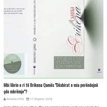
Mbi librin e ri të Brikena Qamës "Dëshirat e mia perëndojnë
çdo mbrëmje"?
Armela HYSI
17 Dhjetor 2018