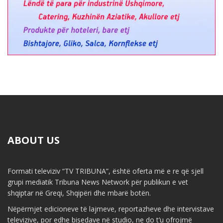
ABOUT US
Formati televiziv “TV TRIBUNA”, është oferta më e re që sjell
grupi mediatik Tribuna News Network për publikun e vet
shqiptar në Greqi, Shqipëri dhe mbarë botën.
Nëpërmjet edicioneve të lajmeve, reportazheve dhe intervistave
televizive, por edhe bisedave në studio, ne do t’u ofrojmë