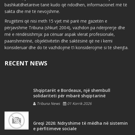
bashkatdhetarëve tanë kudo që ndodhen, informacionet më të
sakta dhe më të nevojshme.
Rrugëtimi që nisi rreth 15 vjet më parë me gazetën e
përjavshme Tribuna (shkurt 2004), vazhdon pa ndërprerje dhe
më e rëndësishmja: pa cënuar aspak vlerat profesionale,
paanshmërinë, objektivitetin dhe saktësinë që ne i kemi
konsideruar dhe do të vazhdojmë t’i konsiderojmë si të shenjta.
RECENT NEWS
Shqiptarët e Bordeaux, një shembull
solidariteti për mbarë shqiptarinë
Tribuna News
01 Korrik 2026
Greqi 2026: Ndryshime të mëdha në sistemin
e përfitimeve sociale