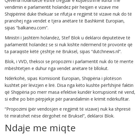
Qeveria holandeze është treguar e kujdesshme lidhur me
vendimin e parlamentit holandez për heqjen e vizave me
Shqipërinë duke thekuar se rifutja e regjimit të vizave nuk do të
pranohej nga vendet e tjera anëtare të Bashkimit Europian,
sipas “balkaneu.com”.
Ministri i Jashtëm holandez, Stef Blok u deklaroi deputetëve të
parlamentit holandez se si nuk kishte ndërmend të provonte që
ta paraqiste këtë çështje në Bruksel, sipas “dutchnews.nl”.
Blok, i VVD, theksoi se propozimi i parlamentit nuk do të merrte
mbështetjen e duhur nga vendet anëtare të bllokut.
Ndërkohë, sipas Komisionit Europian, Shqipëria i plotëson
kushtet për lëvizjen e lirë. Disa nga këto kushte përfshijnë faktin
që Shqipëria po merr masa efektive kundër korrupsionit në vend,
si edhe po bën përpjekje për parandalimin e krimit ndërkufitar.
“Propozimi (për vendosjen e regjimit të vizave) nuk ka shpresë
të miratohet nëse dërgohet në Bruksel”, deklaroi Blok.
Ndaje me miqte