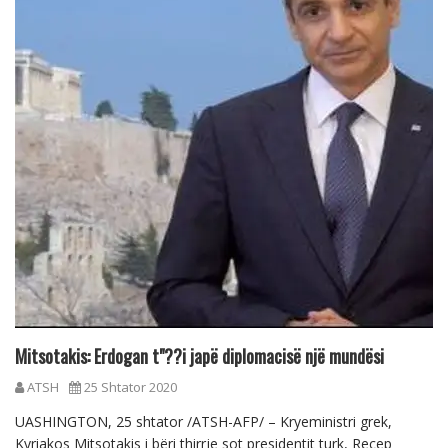
Mitsotakis: Erdogan t"??i japë diplomacisë një mundësi
ATSH
25 Shtator 2020
UASHINGTON, 25 shtator /ATSH-AFP/ – Kryeministri grek,
Kyriakos Mitsotakis i bëri thirrje sot presidentit turk, Recep