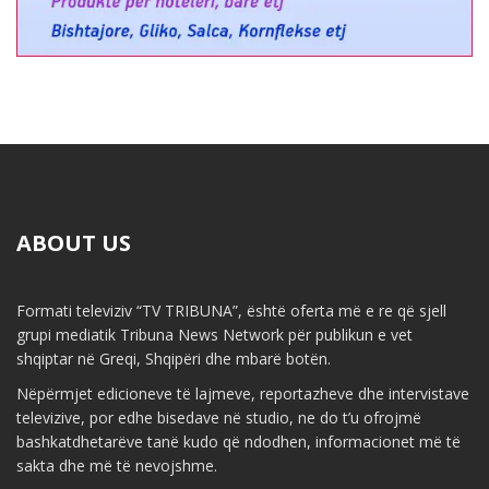
ABOUT US
Formati televiziv “TV TRIBUNA”, është oferta më e re që sjell
grupi mediatik Tribuna News Network për publikun e vet
shqiptar në Greqi, Shqipëri dhe mbarë botën.
Nëpërmjet edicioneve të lajmeve, reportazheve dhe intervistave
televizive, por edhe bisedave në studio, ne do t’u ofrojmë
bashkatdhetarëve tanë kudo që ndodhen, informacionet më të
sakta dhe më të nevojshme.