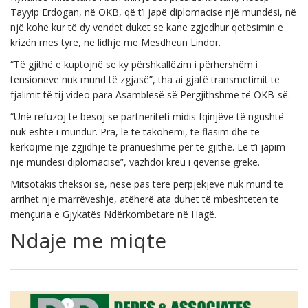
Tayyip Erdogan, në OKB, që t’i japë diplomacisë një mundësi, në
një kohë kur të dy vendet duket se kanë zgjedhur qetësimin e
krizën mes tyre, në lidhje me Mesdheun Lindor.
“Të gjithë e kuptojnë se ky përshkallëzim i përhershëm i
tensioneve nuk mund të zgjasë”, tha ai gjatë transmetimit të
fjalimit të tij video para Asamblesë së Përgjithshme të OKB-së.
“Unë refuzoj të besoj se partneriteti midis fqinjëve të ngushtë
nuk është i mundur. Pra, le të takohemi, të flasim dhe të
kërkojmë një zgjidhje të pranueshme për të gjithë. Le t’i japim
një mundësi diplomacisë”, vazhdoi kreu i qeverisë greke.
Mitsotakis theksoi se, nëse pas tërë përpjekjeve nuk mund të
arrihet një marrëveshje, atëherë ata duhet të mbështeten te
mençuria e Gjykatës Ndërkombëtare në Hagë.
Ndaje me miqte