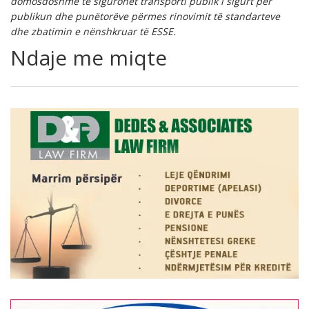
domosdoshme të sigurohet transporti publik i sigurt për
publikun dhe punëtorëve përmes rinovimit të standarteve
dhe zbatimin e nënshkruar të ESSE.
Ndaje me miqte