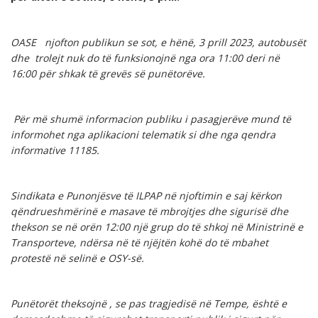
OASE njofton publikun se sot, e hënë, 3 prill 2023, autobusët
dhe trolejt nuk do të funksionojnë nga ora 11:00 deri në
16:00 për shkak të grevës së punëtorëve.
Për më shumë informacion publiku i pasagjerëve mund të
informohet nga aplikacioni telematik si dhe nga qendra
informative 11185.
Sindikata e Punonjësve të ILPAP në njoftimin e saj kërkon
qëndrueshmërinë e masave të mbrojtjes dhe sigurisë dhe
thekson se në orën 12:00 një grup do të shkoj në Ministrinë e
Transporteve, ndërsa në të njëjtën kohë do të mbahet
protestë në selinë e OSY-së.
Punëtorët theksojnë , se pas tragjedisë në Tempe, është e