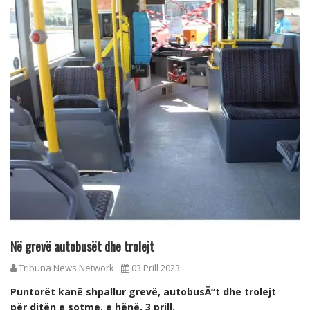
Në grevë autobusët dhe trolejt
Tribuna News Network
03 Prill 2023
Puntorët kanë shpallur grevë, autobusÄ“t dhe trolejt
për ditën e sotme, e hënë, 3 prill.