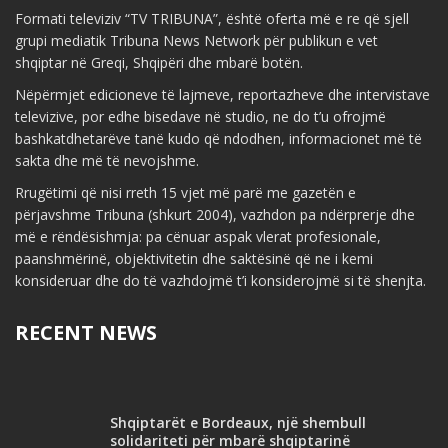
Formati televiziv “TV TRIBUNA”, është oferta më e re që sjell
grupi mediatik Tribuna News Network për publikun e vet
shqiptar në Greqi, Shqipëri dhe mbarë botën.
Nëpërmjet edicioneve të lajmeve, reportazheve dhe intervistave
televizive, por edhe bisedave në studio, ne do t’u ofrojmë
bashkatdhetarëve tanë kudo që ndodhen, informacionet më të
sakta dhe më të nevojshme.
Rrugëtimi që nisi rreth 15 vjet më parë me gazetën e
përjavshme Tribuna (shkurt 2004), vazhdon pa ndërprerje dhe
më e rëndësishmja: pa cënuar aspak vlerat profesionale,
paanshmërinë, objektivitetin dhe saktësinë që ne i kemi
konsideruar dhe do të vazhdojmë t’i konsiderojmë si të shenjta.
RECENT NEWS
Shqiptarët e Bordeaux, një shembull
solidariteti për mbarë shqiptarinë